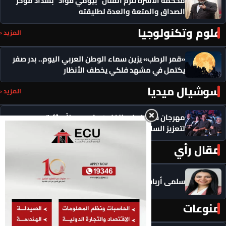
محكمة الأسرة تُلزم الفنان “بيومي فؤاد” بسداد مؤخر
الصداق والمتعة والعدة لطليقته
علوم وتكنولوجيا
المزيد ‹
«قمر الرطب» يزين سماء الوطن العربي اليوم.. بدر صفر
يكتمل في مشهد فلكي يخطف الأنظار
سوشيال ميديا
المزيد ‹
مهرجان سيمفوني للفنون يكرم رموزاً مؤثرة ويدعو
لتعزيز السلام
مقال رأي
المزيد ‹
سلمى أرباب تكتب .. سجون البراءة عن وهم المظلوميه
منوعات
المزيد ‹