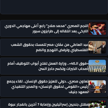
النجم المصري “محمد صلاح” رابع أغلى مهاجمي الدوري
التركي بعد انتقاله إلى طرابزون سبور
عبد العاطي من عمّان: مصر تتمسك بحقوق الشعب
الفلسطيني وترفض التهجير والضم
«فوق الـ40».. وزارة العمل تفتح أبواب التوظيف أمام
أصحاب الخبرات وتكسر حاجز السن
تعاون مصري ـ دولي لتعزيز حقوق الإنسان.. لقاء يجمع
رئيس «القومي لحقوق الإنسان» والمدير التنفيذي
لمعهد جنيف
مقتل جنديين إسرائيليين وإصابة 7 آخرين بانفجار عبوة