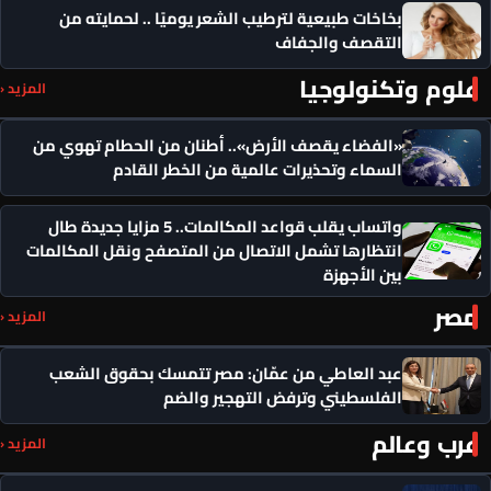
بخاخات طبيعية لترطيب الشعر يوميًا .. لحمايته من
التقصف والجفاف
علوم وتكنولوجيا
المزيد ‹
«الفضاء يقصف الأرض».. أطنان من الحطام تهوي من
السماء وتحذيرات عالمية من الخطر القادم
واتساب يقلب قواعد المكالمات.. 5 مزايا جديدة طال
انتظارها تشمل الاتصال من المتصفح ونقل المكالمات
بين الأجهزة
مصر
المزيد ‹
عبد العاطي من عمّان: مصر تتمسك بحقوق الشعب
الفلسطيني وترفض التهجير والضم
عرب وعالم
المزيد ‹