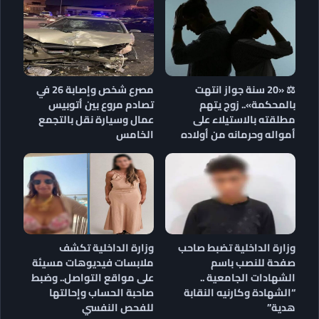
⚖️ «20 سنة جواز انتهت
مصرع شخص وإصابة 26 في
بالمحكمة».. زوج يتهم
تصادم مروع بين أتوبيس
مطلقته بالاستيلاء على
عمال وسيارة نقل بالتجمع
أمواله وحرمانه من أولاده
الخامس
وزارة الداخلية تضبط صاحب
وزارة الداخلية تكشف
صفحة للنصب باسم
ملابسات فيديوهات مسيئة
الشهادات الجامعية ..
على مواقع التواصل.. وضبط
“الشهادة وكارنيه النقابة
صاحبة الحساب وإحالتها
هدية”
للفحص النفسي