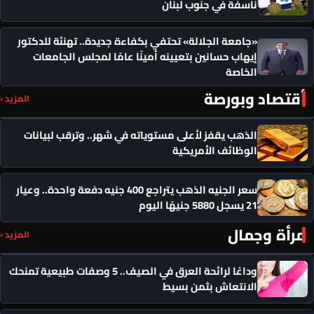
ناسفة في جنوب لبنان
«جامعة الجلالة» تحتفي بكفاءة جديدة.. تهنئة للدكتور
إيهاب حسانين بتعيينه أمينًا عامًا لمجلس الجامعات
الخاصة
أقتصاد وبورصة
المزيد ‹
الذهب يقفز لأعلى مستوياته في شهر.. وترقب لبيانات
الوظائف الأمريكية
سعر الجنيه الذهب يتراجع 400 جنيه دفعة واحدة.. وعيار
21 يسجل 5880 جنيهًا اليوم
مرأة وجمال
المزيد ‹
وداعًا لرائحة العرق في الصيف.. 5 وصفات طبيعية تمنحك
الانتعاش بثمن بسيط