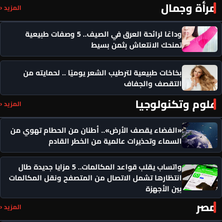
مرأة وجمال
المزيد ‹
وداعًا لرائحة العرق في الصيف.. 5 وصفات طبيعية
تمنحك الانتعاش بثمن بسيط
بخاخات طبيعية لترطيب الشعر يوميًا .. لحمايته من
التقصف والجفاف
علوم وتكنولوجيا
المزيد ‹
«الفضاء يقصف الأرض».. أطنان من الحطام تهوي من
السماء وتحذيرات عالمية من الخطر القادم
واتساب يقلب قواعد المكالمات.. 5 مزايا جديدة طال
انتظارها تشمل الاتصال من المتصفح ونقل المكالمات
بين الأجهزة
مصر
المزيد ‹