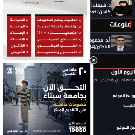
د. شيماء أحمدين تكتب .. حين يصبح الذكاء الاصطناعي
كاهن العصر: هل نستبدل التأمل بالاستهلاك؟
منوعات
المزيد ‹
أ.د. محمود السعيد يكتب .. التحديات التي تواجه شباب
الباحثين(4)
اليوم الأول
موقع اخباري يقدم اخر الاخبار المحلية والعربية والعالمية
روابط الموقع
الرئيسية
عن الموقع