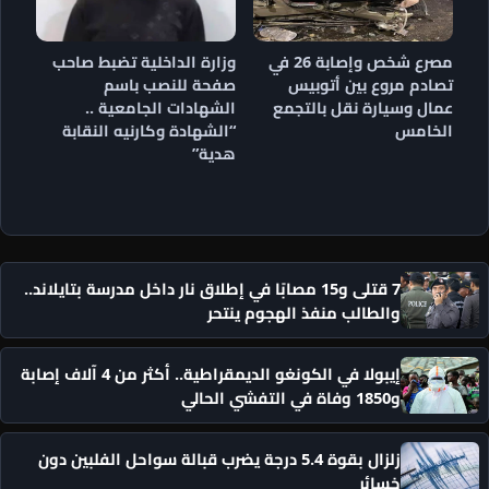
مصرع شخص وإصابة 26 في
وزارة الداخلية تضبط صاحب
تصادم مروع بين أتوبيس
صفحة للنصب باسم
عمال وسيارة نقل بالتجمع
الشهادات الجامعية ..
الخامس
“الشهادة وكارنيه النقابة
هدية”
7 قتلى و15 مصابًا في إطلاق نار داخل مدرسة بتايلاند..
والطالب منفذ الهجوم ينتحر
إيبولا في الكونغو الديمقراطية.. أكثر من 4 آلاف إصابة
و1850 وفاة في التفشي الحالي
زلزال بقوة 5.4 درجة يضرب قبالة سواحل الفلبين دون
خسائر