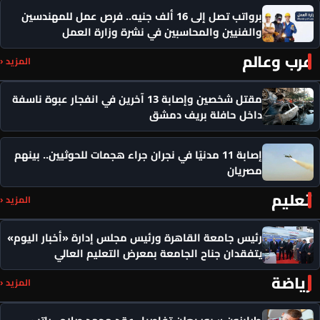
برواتب تصل إلى 16 ألف جنيه.. فرص عمل للمهندسين
والفنيين والمحاسبين في نشرة وزارة العمل
عرب وعالم
المزيد ‹
مقتل شخصين وإصابة 13 آخرين في انفجار عبوة ناسفة
داخل حافلة بريف دمشق
إصابة 11 مدنيًا في نجران جراء هجمات للحوثيين.. بينهم
مصريان
تعليم
المزيد ‹
رئيس جامعة القاهرة ورئيس مجلس إدارة «أخبار اليوم»
يتفقدان جناح الجامعة بمعرض التعليم العالي
رياضة
المزيد ‹
طرابزون سبور يعلن تفاصيل عقد محمد صلاح.. راتب