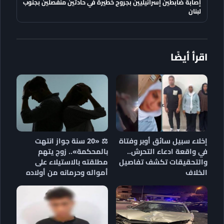
إصابة ضابطين إسرائيليين بجروح خطيرة في حادثين منفصلين بجنوب
لبنان
اقرأ أيضًا
إخلاء سبيل سائق أوبر وفتاة
⚖️ «20 سنة جواز انتهت
في واقعة ادعاء التحرش..
بالمحكمة».. زوج يتهم
والتحقيقات تكشف تفاصيل
مطلقته بالاستيلاء على
الخلاف
أمواله وحرمانه من أولاده