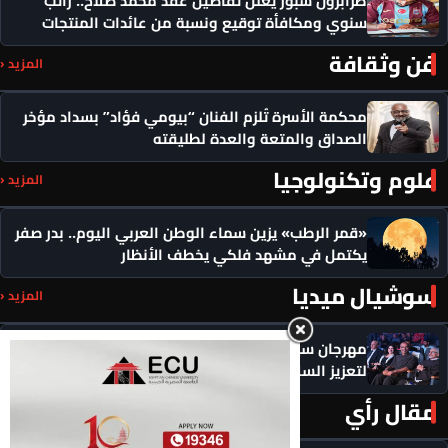
سنوي ومكافأة توقيع ونسبة من عائدات المنتجات
فن وثقافة
المزيد ‹
محكمة الأسرة تُلزم الفنان “بيومي فؤاد” بسداد مؤخر
الصداق والمتعة والعدة لطليقته
علوم وتكنولوجيا
المزيد ‹
«قمر الرطب» يزين سماء الوطن العربي اليوم.. بدر صفر
يكتمل في مشهد فلكي يخطف الأنظار
سوشيال ميديا
المزيد ‹
مهرجان سيمفوني للفنون يكرم رموزاً مؤثرة ويدعو
لتعزيز السلام
مقال رأي
المزيد ‹