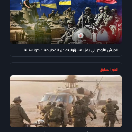
الجيش الأوكراني يقرّ بمسؤوليته عن انفجار ميناء كونستانتا
الخبر السابق