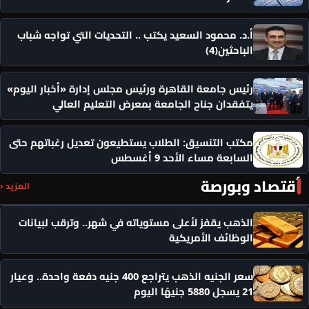
أ.د. محمود السعيد يكتب .. التحديات التي تواجه شباب
الباحثين(4)
رئيس جامعة القاهرة ورئيس مجلس إدارة «أخبار اليوم»
يتفقدان جناح الجامعة بمعرض التعليم العالي
مكتب التنسيق: الطلاب يستطيعون تعديل رغباتهم حتى
السابعة مساء الأحد 9 أغسطس
أقتصاد وبورصة
المزيد ‹
الذهب يقفز لأعلى مستوياته في شهر.. وترقب لبيانات
الوظائف الأمريكية
سعر الجنيه الذهب يتراجع 400 جنيه دفعة واحدة.. وعيار
21 يسجل 5880 جنيهًا اليوم