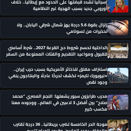
إسبانيا تشدد قبضتها على الحدود مع إيطاليا.. خلاف
أوروبي جديد بسبب الهجرة غير النظامية
زلزال بقوة 5.6 درجة يهز شمال شرقي اليابان.. ولا
تحذيرات من تسونامي
الداخلية تحسم شروط حج القرعة 2027.. شرط أساسي
للقبول ومواعيد التقديم والفئات الممنوعة من السفر
استنزاف مقلق للذخائر الأمريكية بسبب حرب إيران..
«نيويورك تايمز» تكشف تحركًا عاجلًا والبنتاجون ينفي
وجود نقص
مدرب طرابزون سبور يشعلها: النجم المصري “محمد
صلاح” بين أفضل 3 لاعبين في العالم.. ووجوده معنا
مكسب كبير
موجة الحر الخامسة تضرب بريطانيا.. 36 درجة تقترب
والجفاف يهدد الملايين وقيود المياه تتسع