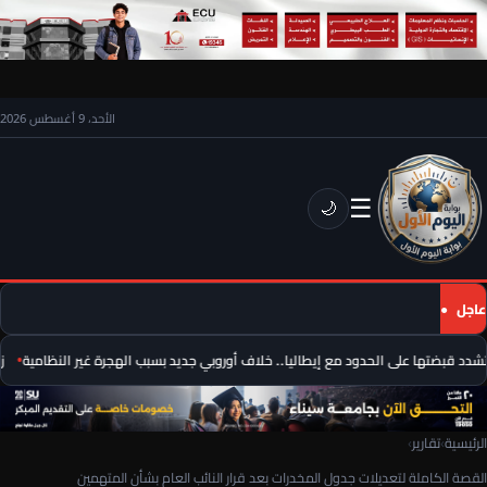
الأحد، 9 أغسطس 2026
☰
🌙
عاجل
شدد قبضتها على الحدود مع إيطاليا.. خلاف أوروبي جديد بسبب الهجرة غير النظامية
زلزال بقوة 5.6 د
الرئيسية
›
تقارير
›
القصة الكاملة لتعديلات جدول المخدرات بعد قرار النائب العام بشأن المتهمين