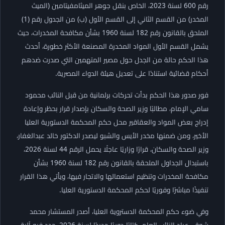
رقم 600 لسنة 2023، الخاص بنقل جوهر الميثامفيتامين (الميث
المخدر) من القسم الثاني إلى القسم الأول (ب) من الجدول رقم (1)
الملحق بالقانون رقم 182 لسنة 1960 بشأن مكافحة المخدرات، حيث
يشمل القسم الأول المواد المخدرة المصنعة الأكثر خطورة، أحدث
هذا الحكم حالة من الجدل حول مصير المتهمين التي صدرت ضدهم
أحكام قضائية استنادًا على تعديل هيئة الدواء المصرية.
فور صدور هذا الحكم بدأت تحركات برلمانية من قبل النائب محمود
سامي الإمام، مطالبًا وزير الصحة والسكان بإصدار قرار بحظر وإعادة
إدراج بعض المواد والعقاقير محل حكم المحكمة الدستورية العليا
الأخير، ومن ضمنها مخدر الأيس والشبو ليصدر الدكتور خالد عبدالغفار،
وزير الصحة والسكان، قرارًا وزاريًا عاجلًا يحمل الرقم 44 لسنة 2026،
باستبدال الجداول الملحقة بالقانون رقم 182 لسنة 1960 بشأن
مكافحة المخدرات وتنظيم استعمالها والاتجار فيها، ويأتي هذا القرار
تنفيذًا مباشرًا وفوريًا لحكم المحكمة الدستورية العليا.
وفي ضوء حكم المحكمة الدستروية العليا، أصدر المستشار محمد
شوقي عياد النائب العام، كتابًا دوريًا جديدًا لسنة 2026، حدد فيه آلية