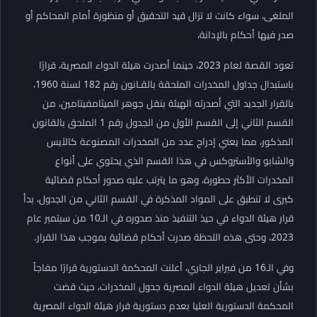
الملغى، سواء كانت لا تزال قيد التحقيق أو منظورة أمام المحاكم أو
صدر فيها أحكام بالإدانة،
تعود القصة لعام 2023، حينما أصدرت هيئة الدواء المصرية، قرارًا
باستبدال جداول المخدرات الملحقة بالقـانون رقم 182 لسنة 1960،
بالقرار الجديد التي أصدرته الهيئة بنقل جوهر الميثامفيتامين، من
القسم الثاني إلى القسم الأول من الجدول رقم 1 الملحق بالقانون
المذكور، مما يعني إدراج عدد من المخدرات المصنوعة كالآيس
والشابو والأستروكس في هذا القسم الذي يحتوي على أنواع
المخدرات الأكثر حطورة، وهو ما يترتب عليه صدور أحكام قضائية
كبرى لا تنطبق على المواد المذكرة في القسم الثاني من الجدول، بدأ
قرار هيئة الدواء في حيذ التنفيذ منذ صدوره في الـ10 من سبتمبر عام
2023، وحتى هذه اللحظة صدرت أحكام قضائية بموجب هذا القرار.
وفي الـ16 من فبراير الجاري، أعلنت المحكمة الدستورية قرارًا مفاجأ
بشأن تعديل هيئة الدواء المصرية جدول المخدرات، حيث قضت
المحكمة الدستورية العليا بعدم دستورية قرار هيئة الدواء المصرية