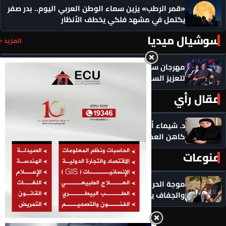
«قمر الرطب» يزين سماء الوطن العربي اليوم.. بدر صفر
يكتمل في مشهد فلكي يخطف الأنظار
سوشيال ميديا
المزيد ‹
مهرجان سيمفوني للفنون يكرم رموزاً مؤثرة ويدعو
لتعزيز السلام
مقال رأي
المزيد ‹
د. شيماء أحمدين تكتب .. حين يصبح الذكاء الاصطناعي
كاهن العصر: هل نستبدل التأمل بالاستهلاك؟
منوعات
المزيد ‹
موجة الحر الخامسة تضرب بريطانيا.. 36 درجة تقترب
والجفاف يهدد الملايين وقيود المياه تتسع