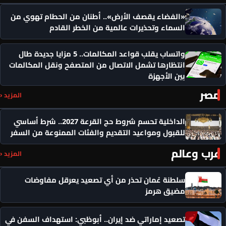
«الفضاء يقصف الأرض».. أطنان من الحطام تهوي من
السماء وتحذيرات عالمية من الخطر القادم
واتساب يقلب قواعد المكالمات.. 5 مزايا جديدة طال
انتظارها تشمل الاتصال من المتصفح ونقل المكالمات
بين الأجهزة
مصر
المزيد ‹
الداخلية تحسم شروط حج القرعة 2027.. شرط أساسي
للقبول ومواعيد التقديم والفئات الممنوعة من السفر
عرب وعالم
المزيد ‹
سلطنة عُمان تحذر من أي تصعيد يعرقل مفاوضات
مضيق هرمز
تصعيد إماراتي ضد إيران.. أبوظبي: استهداف السفن في