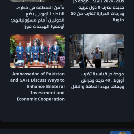
صيف 2026 يشتد.. موجة حر
جديدة تضرب 8 دول عربية
«أمن المنطقة في خطر»..
ودرجات الحرارة تقترب من 50
الاتحاد الأوروبي يضع
مئوية
الحوثيين أمام مسؤولياتهم:
أوقفوا الهجمات فورًا
موجة حر قياسية تضرب
Ambassador of Pakistan
أوروبا.. 40 درجة وحرائق
and GAFI Discuss Ways to
وجفاف يهدد الطاقة والنقل
Enhance Bilateral
Investment and
Economic Cooperation