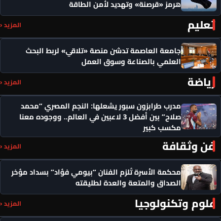
هرمز «قرصنة» وتهديد لأمن الطاقة
تعليم
المزيد ‹
جامعة العاصمة تدشن منصة «تلاقي» لربط البحث
العلمي بالصناعة وسوق العمل
رياضة
المزيد ‹
مدرب طرابزون سبور يشعلها: النجم المصري “محمد
صلاح” بين أفضل 3 لاعبين في العالم.. ووجوده معنا
مكسب كبير
فن وثقافة
المزيد ‹
محكمة الأسرة تُلزم الفنان “بيومي فؤاد” بسداد مؤخر
الصداق والمتعة والعدة لطليقته
علوم وتكنولوجيا
المزيد ‹