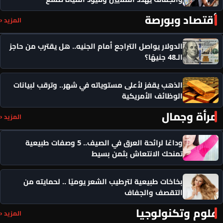
أقتصاد وبورصة
المزيد ‹
الدولار يواصل التراجع أمام الجنيه.. هل يقترب من حاجز
الـ48 جنيهًا؟
الذهب يقفز لأعلى مستوياته في شهر.. وترقب لبيانات
الوظائف الأمريكية
مرأة وجمال
المزيد ‹
وداعًا لرائحة العرق في الصيف.. 5 وصفات طبيعية
تمنحك الانتعاش بثمن بسيط
بخاخات طبيعية لترطيب الشعر يوميًا .. لحمايته من
التقصف والجفاف
علوم وتكنولوجيا
المزيد ‹