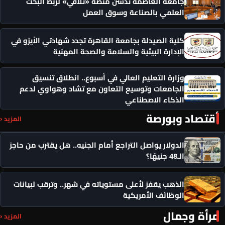
جامعة العاصمة تدشن منصة «تلاقي» لربط البحث
العلمي بالصناعة وسوق العمل
كلية الصيدلة بجامعة القاهرة تجدد شهادتي الأيزو في
الإدارة البيئية والسلامة والصحة المهنية
وزارة التعليم العالي في أسبوع.. انطلاق تنسيق
الجامعات وتوسيع التعاون مع تشاد وهواوي لدعم
الذكاء الاصطناعي
أقتصاد وبورصة
المزيد ‹
الدولار يواصل التراجع أمام الجنيه.. هل يقترب من حاجز
الـ48 جنيهًا؟
الذهب يقفز لأعلى مستوياته في شهر.. وترقب لبيانات
الوظائف الأمريكية
مرأة وجمال
المزيد ‹