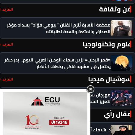
فن وثقافة
المزيد ‹
محكمة الأسرة تُلزم الفنان “بيومي فؤاد” بسداد مؤخر
الصداق والمتعة والعدة لطليقته
علوم وتكنولوجيا
المزيد ‹
«قمر الرطب» يزين سماء الوطن العربي اليوم.. بدر صفر
يكتمل في مشهد فلكي يخطف الأنظار
سوشيال ميديا
المزيد ‹
مهرجان سيمفوني للفنون يكرم رموزاً مؤثرة ويدعو
لتعزيز السلام
مقال رأي
المزيد ‹
د. شيماء أحمدين تكتب .. حين يصبح الذكاء الاصطناعي