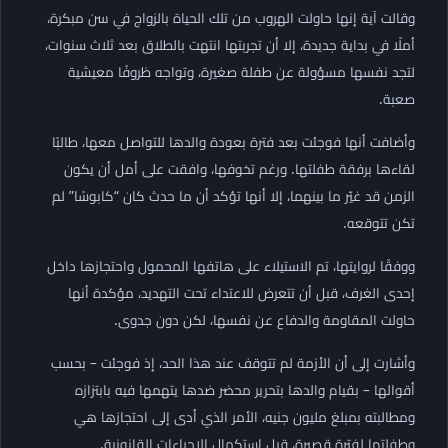
وقالت آية إنها حاولت الهروب من تلك الحياة بالزواج في سن مبكرة،
أملًا في بداية جديدة، إلا أن تجربتها انتهت بالطلاق بعد ثلاث سنوات،
لتجد نفسها مسؤولة عن طفلة صغيرة، وتواجه ظروفًا معيشية
صعبة.
وأضافت أنها فوجئت بعد فترة بعودة والدها للتواصل معها، طالبًا
لقاءها برفقة طفلتها. ورغم تخوفها، وافقت على أمل أن يكون
الزمن قد غيّر ما بينهما، إلا أنها تؤكد أن ما حدث كان “كابوسًا” لم
تكن تتوقعه.
ووفقًا لروايتها، تم الاستيلاء على هاتفها المحمول واحتجازها داخل
إحدى الغرف، قبل أن تتعرض للاعتداء تحت التهديد، مؤكدة أنها
حاولت المقاومة والدفاع عن نفسها، لكن دون جدوى.
وأشارت إلى أن الأزمة لم تتوقف عند هذا الحد، إذ فوجئت – بحسب
أقوالها – بقيام والدها بتحرير محضر ضدها يتهمها فيه بابتزازه
ومطالبته بمبلغ مليون جنيه، الأمر الذي أدى إلى احتجازها هي
وطفلتها لفترة قصيرة، قبل استكمال الإجراءات القانونية.