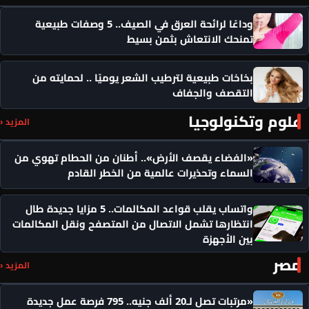
وداعًا لرائحة العرق في الصيف.. 5 وصفات طبيعية
تمنحك الانتعاش بثمن بسيط
بخاخات طبيعية لترطيب الشعر يوميًا .. لحمايته من
التقصف والجفاف
علوم وتكنولوجيا
المزيد ‹
«الفضاء يقصف الأرض».. أطنان من الحطام تهوي من
السماء وتحذيرات عالمية من الخطر القادم
واتساب يقلب قواعد المكالمات.. 5 مزايا جديدة طال
انتظارها تشمل الاتصال من المتصفح ونقل المكالمات
بين الأجهزة
مصر
المزيد ‹
«مرتبات تصل لـ20 ألف جنيه.. 795 فرصة عمل جديدة