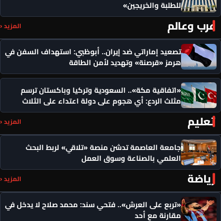
للطلبة والخريجين»
عرب وعالم
المزيد ‹
تصعيد إماراتي ضد إيران.. أبوظبي: استهداف السفن في
هرمز «قرصنة» وتهديد لأمن الطاقة
«اتفاقية مكة».. السعودية وتركيا وباكستان ترسم
مثلث الردع: أي هجوم على دولة اعتداء على الثلاث
تعليم
المزيد ‹
جامعة العاصمة تدشن منصة «تلاقي» لربط البحث
العلمي بالصناعة وسوق العمل
رياضة
المزيد ‹
«تربع على العرش».. فتحي سند: محمد صلاح لا يدخل في
مقارنة مع أحد