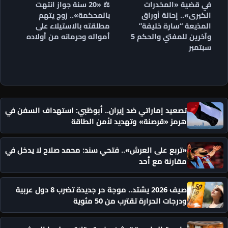
في قضية «المخدرات
⚖️ «20 سنة جواز انتهت
الكبرى».. إحالة أوراق
بالمحكمة».. زوج يتهم
المذيعة “سارة خليفة”
مطلقته بالاستيلاء على
وآخرين للمفتي والحكم 5
أمواله وحرمانه من أولاده
سبتمبر
تصعيد إماراتي ضد إيران.. أبوظبي: استهداف السفن في
هرمز «قرصنة» وتهديد لأمن الطاقة
«تربع على العرش».. فتحي سند: محمد صلاح لا يدخل في
مقارنة مع أحد
صيف 2026 يشتد.. موجة حر جديدة تضرب 8 دول عربية
ودرجات الحرارة تقترب من 50 مئوية