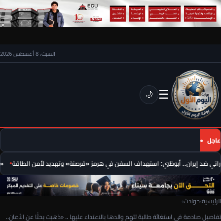
السبت، 8 أغسطس 2026
☰
🌙
عاجل
تي ضد إيران.. أبوظبي: استهداف السفن في هرمز «قرصنة» وتهديد لأمن الطاقة
«تر
الرئيسية
›
حوادث
›
تفاصيل صادمة في استغاثة طالبة تتهم والدها بالاعتداء عليها .. «ذهبت بحثًا عن الأمان..