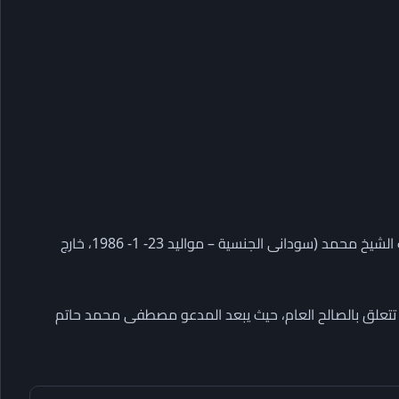
وبحسب ما ورد فى الجريدة الرسمية، تقرر إبعاد المدعو الشيخ مالك الشيخ محمد (سودانى الجنسية – مواليد 23- 1- 1986، خارج
اب تتعلق بالصالح العام، حيث يبعد المدعو مصطفى محمد حاتم