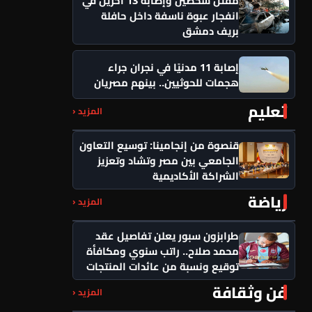
انفجار عبوة ناسفة داخل حافلة
بريف دمشق
إصابة 11 مدنيًا في نجران جراء
هجمات للحوثيين.. بينهم مصريان
تعليم
المزيد ‹
قنصوة من إنجامينا: توسيع التعاون
الجامعي بين مصر وتشاد وتعزيز
الشراكة الأكاديمية
رياضة
المزيد ‹
طرابزون سبور يعلن تفاصيل عقد
محمد صلاح.. راتب سنوي ومكافأة
توقيع ونسبة من عائدات المنتجات
فن وثقافة
المزيد ‹