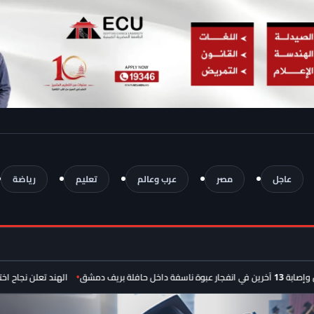
عاجل
مصر
عرب وعالم
تعليم
رياضة
ق
الهند تعلن نجاح اختبار صاروخ «أغني-4» الباليستي بمدى يصل 