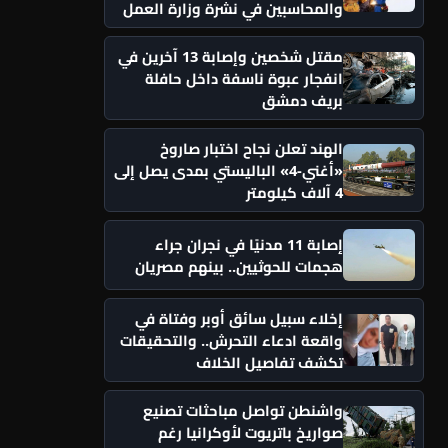
والمحاسبين في نشرة وزارة العمل
مقتل شخصين وإصابة 13 آخرين في
انفجار عبوة ناسفة داخل حافلة
بريف دمشق
الهند تعلن نجاح اختبار صاروخ
«أغني-4» الباليستي بمدى يصل إلى
4 آلاف كيلومتر
إصابة 11 مدنيًا في نجران جراء
هجمات للحوثيين.. بينهم مصريان
إخلاء سبيل سائق أوبر وفتاة في
واقعة ادعاء التحرش.. والتحقيقات
تكشف تفاصيل الخلاف
واشنطن تواصل مباحثات تصنيع
صواريخ باتريوت لأوكرانيا رغم