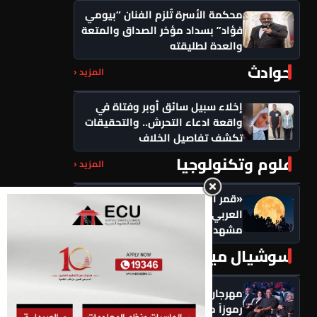
محكمة الأسرة تُلزم الفنان “بيومي
فؤاد” بسداد مؤخر الصداق والمتعة
والعدة لطليقته
حوادث
المزيد ‹
إخلاء سبيل سائق أوبر وفتاة في
واقعة ادعاء التحرش.. والتحقيقات
تكشف تفاصيل الخلاف
علوم وتكنولوجيا
المزيد ‹
«قمر الرطب» يزين سماء الوطن
العربي اليوم.. بدر صفر يكتمل في
مشهد فلكي يخطف الأنظار
سوشيال ميديا
المزيد ‹
مهرجان سيمفوني للفنون يكرم
رموزاً مؤثرة ويدعو لتعزيز السلام