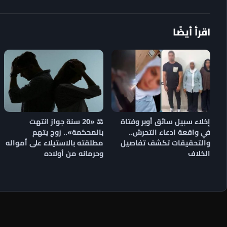
اقرأ أيضًا
إخلاء سبيل سائق أوبر وفتاة
⚖️ «20 سنة جواز انتهت
في واقعة ادعاء التحرش..
بالمحكمة».. زوج يتهم
والتحقيقات تكشف تفاصيل
مطلقته بالاستيلاء على أمواله
الخلاف
وحرمانه من أولاده