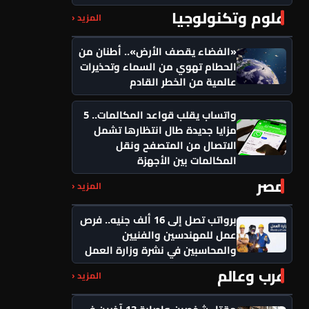
علوم وتكنولوجيا
المزيد ‹
«الفضاء يقصف الأرض».. أطنان من
الحطام تهوي من السماء وتحذيرات
عالمية من الخطر القادم
واتساب يقلب قواعد المكالمات.. 5
مزايا جديدة طال انتظارها تشمل
الاتصال من المتصفح ونقل
المكالمات بين الأجهزة
مصر
المزيد ‹
برواتب تصل إلى 16 ألف جنيه.. فرص
عمل للمهندسين والفنيين
والمحاسبين في نشرة وزارة العمل
عرب وعالم
المزيد ‹
مقتل شخصين وإصابة 13 آخرين في