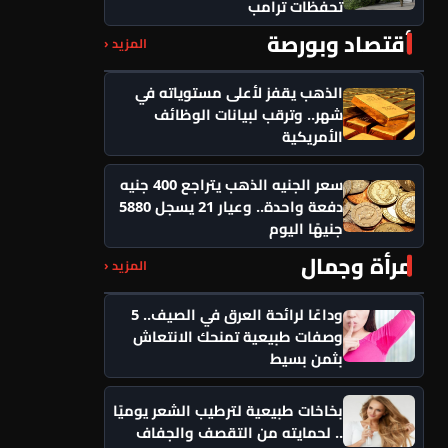
تحفظات ترامب
أقتصاد وبورصة
المزيد ‹
الذهب يقفز لأعلى مستوياته في
شهر.. وترقب لبيانات الوظائف
الأمريكية
سعر الجنيه الذهب يتراجع 400 جنيه
دفعة واحدة.. وعيار 21 يسجل 5880
جنيهًا اليوم
مرأة وجمال
المزيد ‹
وداعًا لرائحة العرق في الصيف.. 5
وصفات طبيعية تمنحك الانتعاش
بثمن بسيط
بخاخات طبيعية لترطيب الشعر يوميًا
.. لحمايته من التقصف والجفاف