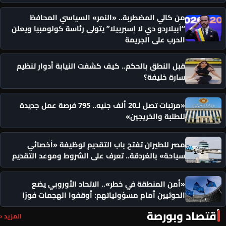
من كالي المضطربة.. «النمر» السياسي المحافظ
“أبيلاردو دي لا إسبرييلا” يتولى رئاسة كولومبيا ويعلن
الحرب على الجريمة
قبل النطق بالحكم.. كيف كشفت النيابة أدوار تنظيم
سارة خليفة؟
«مرتبات تصل لـ20 ألف جنيه.. 795 فرصة عمل جديدة
للطلبة والخريجين»
مصر للطيران تفتح باب التقديم لوظيفة «أخصائي
سياحة» بالغردقة.. تعرف على الشروط وموعد التقديم
«أمن المنطقة في خطر».. الاتحاد الأوروبي يضع
الحوثيين أمام مسؤولياتهم: أوقفوا الهجمات فورًا
أقتصاد وبورصة
المزيد ‹