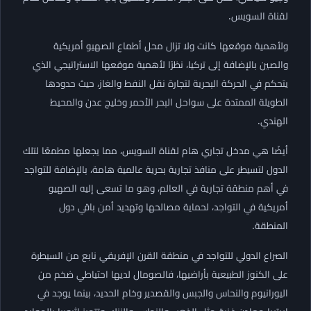
لقناة السويس.
ولأهمية موقعها كانت ولا تزال محل أطماع الصهيو أمريكية
والصين بالإضافة إلى تركيا، نظرًا لأهمية موقعها الاستراتيجي الذي
يتحكم في الحركة البحرية لتجارة نقل النفط والغاز، حيث حدودها
الطويلة الممتدة على سواحل البحر الأحمر وخليج عدن والمحيط
الهندي.
أيضًا هي مدخل تجاري هام لقناة السويس، مما يجعلها مطمعًا لتلك
الدول لتسيطر على منافذ تجارية بحرية عالمية هامة، بالإضافة للتواجد
في أهم منطقة تجارية في العالم، وهو ما تسعى إليه الصهيو
أمريكية في التواجد، لحماية مصالحها وتهديد أمن باقي دول
المنطقة.
الصراع الدولي للتواجد في منطقة القرن الإفريقي نابع من السيطرة
على الكنوز الطبيعية بأراضيها، فالصومال لديها احتياطي ضخم من
اليورانيوم والنحاس والجبس والقصدير وخام الحديد، بينما يوجد في