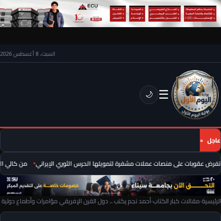
السبت، 8 أغسطس 2026
☰
🌙
عاجل
فرض عقوبات على منصات عملات مشفرة لتمويلها الحرس الثوري الإيراني
من كالي المض
الرئيسية
›
مقالات كبار الكتاب
›
أحمد نجم يكتب .. دول القرن الإفريقي مؤامرات وأطماع دولية