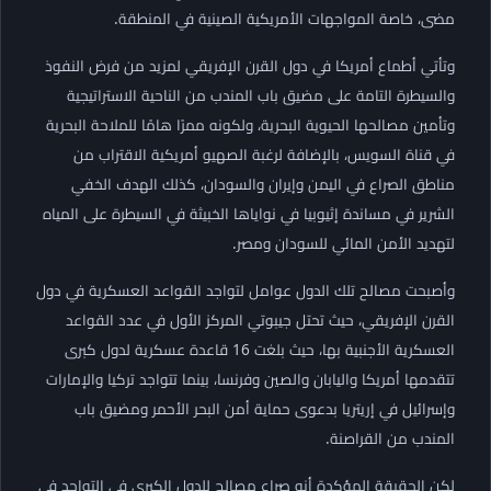
مضى، خاصة المواجهات الأمريكية الصينية في المنطقة.
وتأتي أطماع أمريكا في دول القرن الإفريقي لمزيد من فرض النفوذ
والسيطرة التامة على مضيق باب المندب من الناحية الاستراتيجية
وتأمين مصالحها الحيوية البحرية، ولكونه ممرًا هامًا للملاحة البحرية
في قناة السويس، بالإضافة لرغبة الصهيو أمريكية الاقتراب من
مناطق الصراع في اليمن وإيران والسودان، كذلك الهدف الخفي
الشرير في مساندة إثيوبيا في نواياها الخبيثة في السيطرة على المياه
لتهديد الأمن المائي للسودان ومصر.
وأصبحت مصالح تلك الدول عوامل لتواجد القواعد العسكرية في دول
القرن الإفريقي، حيث تحتل جيبوتي المركز الأول في عدد القواعد
العسكرية الأجنبية بها، حيث بلغت 16 قاعدة عسكرية لدول كبرى
تتقدمها أمريكا واليابان والصين وفرنسا، بينما تتواجد تركيا والإمارات
وإسرائيل في إريتريا بدعوى حماية أمن البحر الأحمر ومضيق باب
المندب من القراصنة.
لكن الحقيقة المؤكدة أنه صراع مصالح للدول الكبرى في التواجد في