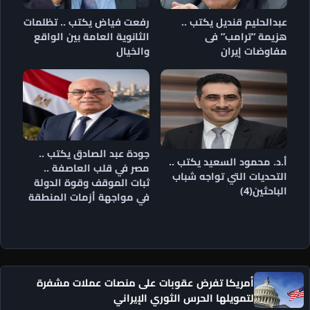
عبدالحليم قنديل يكتب ..
رفعت فياض يكتب .. تظلمات
هزيمة “ترامب” فى
الثانوية العامة بين الواقع
مفاوضات إيران
والخيال
جودة عبد الصادق يكتب ..
أ.د. محمود السعيد يكتب ..
مصر في قلب العاصفة ..
التحديات التي تواجه شباب
ثبات الموقف وقوة الدولة
الباحثين(4)
في مواجهة أزمات المنطقة
أمريكا تفرض عقوبات على منصات عملات مشفرة
لتمويلها الحرس الثوري الإيراني