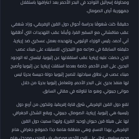
ومحاولة إسرائيل التواجد في البحر الأحمر بعد اعترافها باستقلال
جمهورية أرض الصومال.
حقيقةً كنت شغوفًا بدراسة أحوال دول القرن الإفريقي، وزاد شغفي
عقب مناقشاتي مع السفير الفرا، وأيضًا عقب التهديدات التي أطلقها
آبي أحمد، رئيس الوزراء الإثيوبي، وتهديده بعمل عسكري ضد إريتريا،
حليفته السابقة في صراعه مع التيجراي، للاستيلاء على ميناء عصب
الذي حصلت عليه إريتريا عقب استقلالها عن إثيوبيا، ليتسنى له الوجود
البحري على البحر الأحمر، خاصة بعدما استقلت إريتريا عن إثيوبيا وأصبح
ميناء عصب في نطاق سيادتها، لتصبح إثيوبيا دولة حبيسة بحريًا ليس
لها منفذ بحري على البحر الأحمر، وتتعامل إثيوبيا بحريًا من خلال
موانئ جيبوتي، وهو ما تناولته في مقالي السابق.
تقع دول القرن الإفريقي شرق قارة إفريقيا، وتتكون من أربع دول
رئيسية هي إثيوبيا، إريتريا، الصومال، جيبوتي. ويقع الشكل الجغرافي
لها على هيئة قرن حيوان (وحيد القرن)، ولهذا سميت دول القرن
الإفريقي بهذا الاسم، وهي منطقة هامة جدًا كموقع جغرافي هام
وجيو سياسي، تطل على البحر الأحمر ومضيق باب المندب ومدخل هام