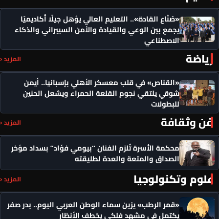
«صُنّاع القادة».. التعليم العالي يؤهل جيلًا أكاديميًا
يجمع بين الوعي والقيادة والأمن السيبراني والذكاء
الاصطناعي
رياضة
المزيد ‹
«القناص» في قلب معسكر الأهلي بإسبانيا.. أيمن
شوقي يلتقي نجوم القلعة الحمراء ويشعل الحنين
للبطولات
فن وثقافة
المزيد ‹
محكمة الأسرة تُلزم الفنان “بيومي فؤاد” بسداد مؤخر
الصداق والمتعة والعدة لطليقته
علوم وتكنولوجيا
المزيد ‹
«قمر الرطب» يزين سماء الوطن العربي اليوم.. بدر صفر
يكتمل في مشهد فلكي يخطف الأنظار