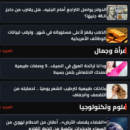
الدولار يواصل التراجع أمام الجنيه.. هل يقترب من حاجز
الـ48 جنيهًا؟
الذهب يقفز لأعلى مستوياته في شهر.. وترقب لبيانات
الوظائف الأمريكية
مرأة وجمال
المزيد ‹
وداعًا لرائحة العرق في الصيف.. 5 وصفات طبيعية
تمنحك الانتعاش بثمن بسيط
بخاخات طبيعية لترطيب الشعر يوميًا .. لحمايته من
التقصف والجفاف
علوم وتكنولوجيا
المزيد ‹
«الفضاء يقصف الأرض».. أطنان من الحطام تهوي من
السماء وتحذيرات عالمية من الخطر القادم