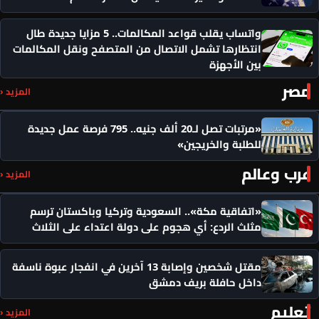
واتساب يقلب قواعد المكالمات.. 5 مزايا جديدة طال
انتظارها تشمل الاتصال من المتصفح ونقل المكالمات
بين الأجهزة
مصر
المزيد ‹
«مرتبات تصل لـ20 ألف جنيه.. 795 فرصة عمل جديدة
للطلبة والخريجين»
عرب وعالم
المزيد ‹
«اتفاقية مكة».. السعودية وتركيا وباكستان ترسم
مثلث الردع: أي هجوم على دولة اعتداء على الثلاث
مقتل شخصين وإصابة 13 آخرين في انفجار عبوة ناسفة
داخل حافلة بريف دمشق
تعليم
المزيد ‹