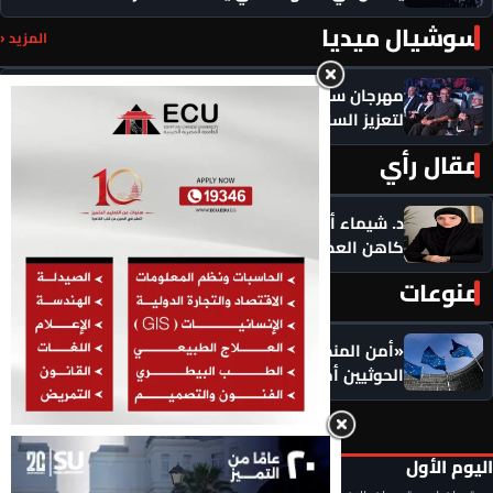
سوشيال ميديا
المزيد ‹
مهرجان سيمفوني للفنون يكرم رموزاً مؤثرة ويدعو
لتعزيز السلام
مقال رأي
المزيد ‹
د. شيماء أحمدين تكتب .. حين يصبح الذكاء الاصطناعي
كاهن العصر: هل نستبدل التأمل بالاستهلاك؟
منوعات
المزيد ‹
«أمن المنطقة في خطر».. الاتحاد الأوروبي يضع
الحوثيين أمام مسؤولياتهم: أوقفوا الهجمات فورًا
اليوم الأول