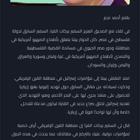
بقلم أحمد نجم
في لقاء مع الصديق العزيز السفير بركات الفرا، السفير السابق لدولة
فلسطين في مصر، كان الحوار بيننا يتعلق بأطماع الصهيو أمريكية في
منطقتنا، ودور مصر الحيوي في مساندة القضية الفلسطينية
والتصدي لأطماع الصهيو أمريكية في غزة ولبنان وسوريا والعراق
واليمن وإيران والسودان.
امتد النقاش بيننا إلى مؤامرات إسرائيل في منطقة القرن الإفريقي،
وذكرت لسيادته عن مقالي السابق حول تهديد إثيوبيا بغزو إريتريا
للحصول على منفذ بحري لها على البحر الأحمر، وهو التهديد الذي
تغذيه إسرائيل لخلق صراع جديد في القارة ليكون مدعاة للتدخل،
خاصة وأن لها تواجدًا قويًا في إريتريا.
قال لي السفير بركات الفرا إن منطقة القرن الإفريقي أرض خصبة
لمؤامرات دولية، عليك بالتركيز في مقالاتك عما يحدث في هذه الدول