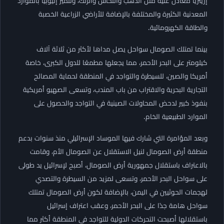
إريتريا معادن غنية مثل الذهب والنحاس والزنك، وتتميز إثيوبيا بالموارد
المعدنية الكثيرة والمختلفة بالإضافة للأراضي الزراعية الخصبة
والطاقة الكهرومائية.
بينما تمتلك الصومال سواحل يصل مداها لأكثر من ثلاثة آلاف
كيلومتر على البحر الأحمر، مما يجعلها مطمعًا للدول الكبرى، خاصة
أمريكا والصين، للسيطرة والتواجد في المنطقة لحماية المصالح
التجارية البحرية والاقتراب من باب المندب، وتسعى الصهيو أمريكية
بنفوذ كبير لدحض المحاولات الصينية في التواجد والحصول على
الموارد الطبيعية الخام.
وبعد المؤامرة التي شارك فيها الموساد الإسرائيلي منذ سنوات بدعم
منطقة أرض الصومال لنيل الاستقلال عن الصومال الأم، وقامت
بالاعتراف باستقلال جمهورية أرض الصومال، أصبح لإسرائيل يد طولى
على سواحل البحر الأحمر، وتسعى لمزيد من السيطرة والتصدي
لهجمات الحوثيين في اليمن، بالإضافة لكون أرض الصومال تمتلك
سواحل هامة جدًا على البحر الأحمر، وعقب اعتراف إسرائيل
باستقلالها أصبحت التحركات الدولية للتواجد في المنطقة أكثر مما