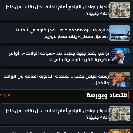
الدولار يواصل التراجع أمام الجنيه.. هل يقترب من حاجز
الـ48 جنيهًا؟
طائرة مسيرة مفخخة كادت تفجر كارثة في ألمانيا..
«صاعق معطل» ينقذ مطار لايبزيج
ترامب يفتح جبهة جديدة ضد «سياحة الولادة».. أوامر
تنفيذية لتقييد الجنسية بالميلاد
رفعت فياض يكتب .. تظلمات الثانوية العامة بين الواقع
والخيال
أقتصاد وبورصة
المزيد ‹
الدولار يواصل التراجع أمام الجنيه.. هل يقترب من حاجز
الـ48 جنيهًا؟