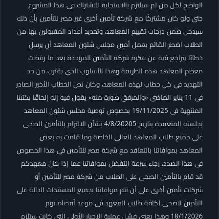
الواضح لكل من لم سيلتزم بالاستجابة للاشتراك فى هذا المشروع
حتى ولو كان مشتركًا مع شركة تأمين أخرى غير مصر للتأمين بأن ذلك
سيدخل ضمن درجات تقييم المعاهد، وتحديد أعداد المقبولين بها من
الطلاب اضطر القائم بعمل أمين مجلس شئون المعاهد أن يرسل
خطابًا يتراجع فيه عن فكرة شركة التأمين الموحدة بعد ما رفضت
معظم المعاهد هذه الطريقة وهذا الأسلوب الذى يقترب من حد
التهديد فى كل خطاب لهذه المعاهد، وكان نص الخطاب الأخير الصادر
فى 11 يناير الماضى «والمرفق صورة منه» يقول فيه إنه إلحاقًا بكتبنا
المنتهية فى 19/11/2025 بخصوص توصية مجلس شئون المعاهد
بجلسته المنعقدة بتاريخ 4/8/20205 بشأن الالتزام بالتأمين الصحى
على جميع طلاب المعاهد العالى الخاصة وما قامت به بعض
المعاهد بموافاتنا بالتعاقد مع شركة مصر للتأمين فى هذا الخصوص
فى هذا الصدد، رجاء سرعة التفضل بموافاتنا عما إذا كان معهدكم
قد قام بالتأمين الصحى على الطلاب من شركة مصر للتأمين أو
شركات تأمين أخرى على أن تتم موافاتنا بجميع المستندات الدالة على
التأمين الصحى لكافة طلاب المعهد فى موعد أقصاه يوم
18/1/2026 وهذا يعنى فشل عملية الإجبار الأولى التى كانت ستلزم