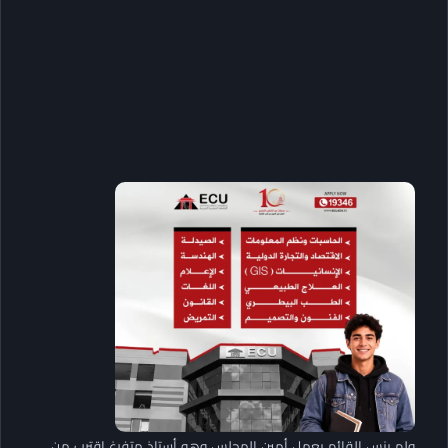
ولم ينس القائم بعمل أمين المجلس وهو أستاذ متفرغ اقترب من