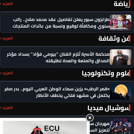
رياضة
المزيد ‹
طرابزون سبور يعلن تفاصيل عقد محمد صلاح.. راتب
سنوي ومكافأة توقيع ونسبة من عائدات المنتجات
فن وثقافة
المزيد ‹
محكمة الأسرة تُلزم الفنان “بيومي فؤاد” بسداد مؤخر
الصداق والمتعة والعدة لطليقته
علوم وتكنولوجيا
المزيد ‹
«قمر الرطب» يزين سماء الوطن العربي اليوم.. بدر صفر
يكتمل في مشهد فلكي يخطف الأنظار
سوشيال ميديا
المزيد ‹
مهرجان سيمفوني للفنون يكرم رموزاً مؤثرة ويدعو
لتعزيز السلام