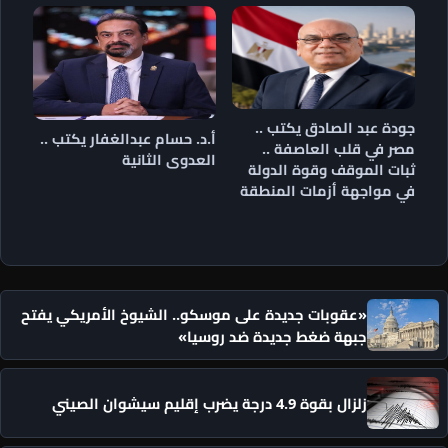
جودة عبد الصادق يكتب ..
أ.د. حسام عبدالغفار يكتب ..
مصر في قلب العاصفة ..
العدوى الثانية
ثبات الموقف وقوة الدولة
في مواجهة أزمات المنطقة
«عقوبات جديدة على موسكو.. الشيوخ الأمريكي يفتح
جبهة ضغط جديدة ضد روسيا»
زلزال بقوة 4.9 درجة يضرب إقليم سيشوان الصيني