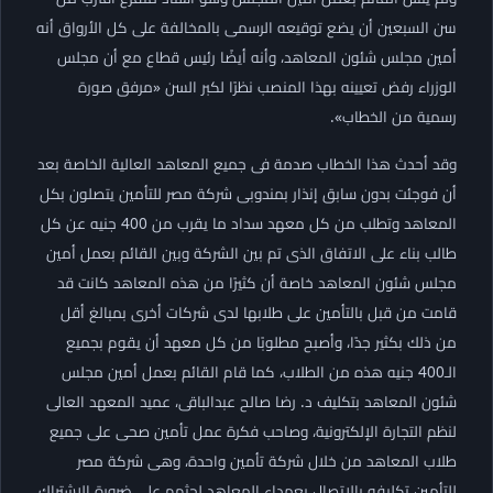
سن السبعين أن يضع توقيعه الرسمى بالمخالفة على كل الأرواق أنه
أمين مجلس شئون المعاهد، وأنه أيضًا رئيس قطاع مع أن مجلس
الوزراء رفض تعيينه بهذا المنصب نظرًا لكبر السن «مرفق صورة
رسمية من الخطاب».
وقد أحدث هذا الخطاب صدمة فى جميع المعاهد العالية الخاصة بعد
أن فوجئت بدون سابق إنذار بمندوبى شركة مصر للتأمين يتصلون بكل
المعاهد وتطلب من كل معهد سداد ما يقرب من 400 جنيه عن كل
طالب بناء على الاتفاق الذى تم بين الشركة وبين القائم بعمل أمين
مجلس شئون المعاهد خاصة أن كثيرًا من هذه المعاهد كانت قد
قامت من قبل بالتأمين على طلابها لدى شركات أخرى بمبالغ أقل
من ذلك بكثير جدًا، وأصبح مطلوبًا من كل معهد أن يقوم بجميع
الـ400 جنيه هذه من الطلاب، كما قام القائم بعمل أمين مجلس
شئون المعاهد بتكليف د. رضا صالح عبدالباقى، عميد المعهد العالى
لنظم التجارة الإلكترونية، وصاحب فكرة عمل تأمين صحى على جميع
طلاب المعاهد من خلال شركة تأمين واحدة، وهى شركة مصر
للتأمين تكليفه بالاتصال بعمداء المعاهد لحثهم على ضرورة الاشتراك