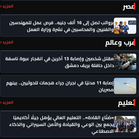
مصر
المزيد ‹
برواتب تصل إلى 16 ألف جنيه.. فرص عمل للمهندسين
والفنيين والمحاسبين في نشرة وزارة العمل
عرب وعالم
المزيد ‹
مقتل شخصين وإصابة 13 آخرين في انفجار عبوة ناسفة
داخل حافلة بريف دمشق
إصابة 11 مدنيًا في نجران جراء هجمات للحوثيين.. بينهم
مصريان
تعليم
المزيد ‹
«صُنّاع القادة».. التعليم العالي يؤهل جيلًا أكاديميًا
يجمع بين الوعي والقيادة والأمن السيبراني والذكاء
الاصطناعي