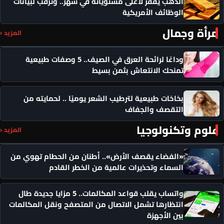
الذهب يقفز لأعلى مستوياته في شهر.. وترقب لبيانات
الوظائف الأمريكية
مرأة وجمال
المزيد ‹
وداعًا لرائحة العرق في الصيف.. 5 وصفات طبيعية
تمنحك الانتعاش بثمن بسيط
بخاخات طبيعية لترطيب الشعر يوميًا .. لحمايته من
التقصف والجفاف
علوم وتكنولوجيا
المزيد ‹
«الفضاء يقصف الأرض».. أطنان من الحطام تهوي من
السماء وتحذيرات عالمية من الخطر القادم
واتساب يقلب قواعد المكالمات.. 5 مزايا جديدة طال
انتظارها تشمل الاتصال من المتصفح ونقل المكالمات
بين الأجهزة