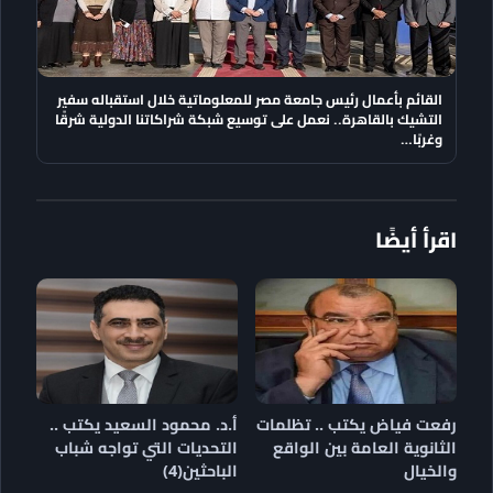
القائم بأعمال رئيس جامعة مصر للمعلوماتية خلال استقباله سفير
التشيك بالقاهرة.. نعمل على توسيع شبكة شراكاتنا الدولية شرقًا
وغربًا…
اقرأ أيضًا
رفعت فياض يكتب .. تظلمات
أ.د. محمود السعيد يكتب ..
الثانوية العامة بين الواقع
التحديات التي تواجه شباب
والخيال
الباحثين(4)