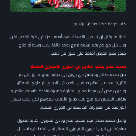
كتب جودة عبد الصادق إبراهيم
غالبًا ما يقال إن تسجيل الأهداف هو أصعب جزء فى كرة القدم، لكن
وراء كل مهاجم رقم تسعة لامع يوجد دائمًا لاعب وسط أو جناح
مبدع يضع الفرص أمامه على طبق من ذهب.
محمد صلاح يكتب التاريخ في الدوري الإنجليزي الممتاز
من محمد صلاح وكيفين دي بروين إلى ديفيد بيكهام، برز على مر
التاريخ عدد من أعظم صانعي اللعب فى الدوري الإنجليزي الممتاز،
والذين يمكن أن يغيروا مجرى المباراة بتمريرة واحدة حاسمة، ولتكريم
هؤلاء اللاعبين يتم منح لقب صانع الألعاب للموسم لكل لاعب يسجل
أكبر عدد من التمريرات الحاسمة في الدوري الممتاز.
واصل محمد صلاح، نجم منتخب مصر ونادي ليفربول، كتابة فصول
مشرقة في تاريخ الدوري الإنجليزي الممتاز ليس فقط كهداف، بل