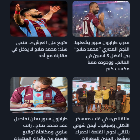
مدرب طرابزون سبور يشعلها:
«تربع على العرش».. فتحي
النجم المصري “محمد صلاح”
سند: محمد صلاح لا يدخل في
بين أفضل 3 لاعبين في
مقارنة مع أحد
العالم.. ووجوده معنا
مكسب كبير
«القناص» في قلب معسكر
طرابزون سبور يعلن تفاصيل
الأهلي بإسبانيا.. أيمن شوقي
عقد محمد صلاح.. راتب
يلتقي نجوم القلعة الحمراء
سنوي ومكافأة توقيع
ويشعل الحنين للبطولات
ونسبة من عائدات المنتجات