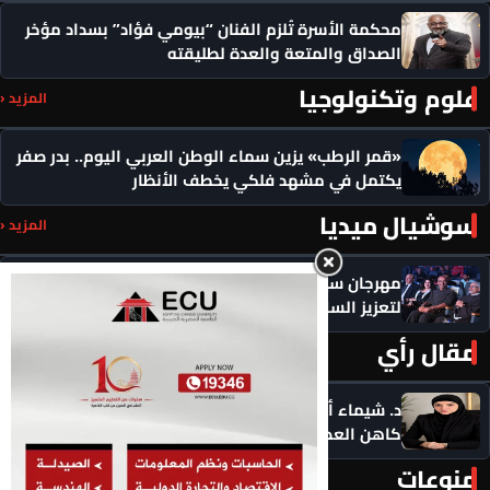
محكمة الأسرة تُلزم الفنان “بيومي فؤاد” بسداد مؤخر
الصداق والمتعة والعدة لطليقته
علوم وتكنولوجيا
المزيد ‹
«قمر الرطب» يزين سماء الوطن العربي اليوم.. بدر صفر
يكتمل في مشهد فلكي يخطف الأنظار
سوشيال ميديا
المزيد ‹
مهرجان سيمفوني للفنون يكرم رموزاً مؤثرة ويدعو
لتعزيز السلام
مقال رأي
المزيد ‹
د. شيماء أحمدين تكتب .. حين يصبح الذكاء الاصطناعي
كاهن العصر: هل نستبدل التأمل بالاستهلاك؟
منوعات
المزيد ‹