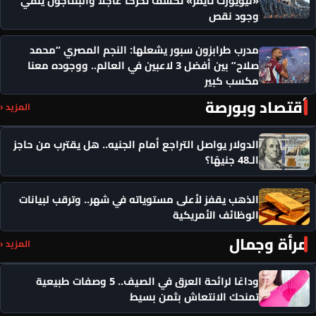
وجود نقص
مدرب طرابزون سبور يشعلها: النجم المصري “محمد
صلاح” بين أفضل 3 لاعبين في العالم.. ووجوده معنا
مكسب كبير
أقتصاد وبورصة
المزيد ‹
الدولار يواصل التراجع أمام الجنيه.. هل يقترب من حاجز
الـ48 جنيهًا؟
الذهب يقفز لأعلى مستوياته في شهر.. وترقب لبيانات
الوظائف الأمريكية
مرأة وجمال
المزيد ‹
وداعًا لرائحة العرق في الصيف.. 5 وصفات طبيعية
تمنحك الانتعاش بثمن بسيط