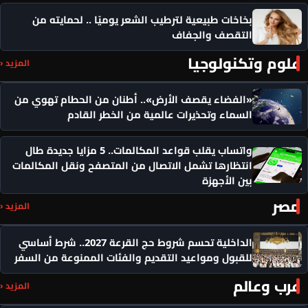
بخاخات طبيعية لترطيب الشعر يوميًا .. لحمايته من
التقصف والجفاف
علوم وتكنولوجيا
المزيد ‹
«الفضاء يقصف الأرض».. أطنان من الحطام تهوي من
السماء وتحذيرات عالمية من الخطر القادم
واتساب يقلب قواعد المكالمات.. 5 مزايا جديدة طال
انتظارها تشمل الاتصال من المتصفح ونقل المكالمات
بين الأجهزة
مصر
المزيد ‹
الداخلية تحسم شروط حج القرعة 2027.. شرط أساسي
للقبول ومواعيد التقديم والفئات الممنوعة من السفر
عرب وعالم
المزيد ‹