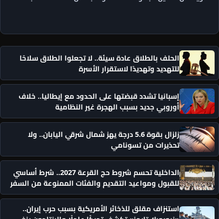
الحلف بالطلاق عادة سيئة.. لا تجعلوا الطلاق سلاحًا
للتهديد وتهديدًا لاستقرار الأسرة
إسبانيا تشدد قبضتها على الحدود مع إيطاليا.. خلاف
أوروبي جديد بسبب الهجرة غير النظامية
زلزال بقوة 5.6 درجة يهز شمال شرقي اليابان.. ولا
تحذيرات من تسونامي
الداخلية تحسم شروط حج القرعة 2027.. شرط أساسي
للقبول ومواعيد التقديم والفئات الممنوعة من السفر
استنزاف مقلق للذخائر الأمريكية بسبب حرب إيران..
«نيويورك تايمز» تكشف تحركًا عاجلًا والبنتاجون ينفي