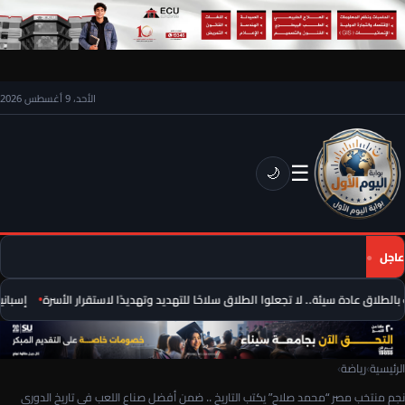
الأحد، 9 أغسطس 2026
☰
🌙
عاجل
لطلاق عادة سيئة.. لا تجعلوا الطلاق سلاحًا للتهديد وتهديدًا لاستقرار الأسرة
إسبانيا 
الرئيسية
›
رياضة
›
نجم منتخب مصر “محمد صلاح” يكتب التاريخ .. ضمن أفضل صناع اللعب فى تاريخ الدوري