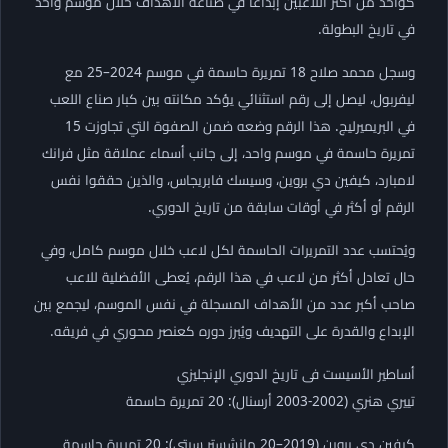
كواحد من أكثر اللاعبين إبداعًا في صناعة الأهداف خلال موسم واحد
في تاريخ البطولة.
وسجل محمد صلاح 18 تمريرة حاسمة في موسم 2024–25 مع
ليفربول، ليصل إلى رقم استثنائي يؤكد مكانته بين كبار صناع اللعب
في البريميرليج. هذا الرقم وضعه ضمن الصفوة التي تجاوزت 15
تمريرة حاسمة في موسم واحد، إلى جانب أسماء عملاقة مثل فرانك
لامبارد، كيفين دي بروين، وسيسك فابريجاس، والذين حققوا نفس
الرقم أو أكثر في أوقات سابقة من تاريخ الدوري.
ويُحتسب عدد التمريرات الحاسمة لكل لاعب خلال موسم كامل، وفي
حال تعادل أكثر من لاعب في هذا الرقم، يُعطى الأفضلية للاعب
صاحب أكبر عدد من الأهداف المسجلة في نفس الموسم، ليجمع بين
الإبداع والقدرة على التهديف ويُبرز دوره كعنصر محوري في فريقه.
أساطير الأسيست فى تاريخ الدوري الإنجليزي
تييري هنري (2002-2003 أرسنال): 20 تمريرة حاسمة
كيفين دي بروين (2019–20 مانشستر سيتي): 20 تمريرة حاسمة