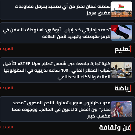
سلطنة عُمان تحذر من أي تصعيد يعرقل مفاوضات
مضيق هرمز
تصعيد إماراتي ضد إيران.. أبوظبي: استهداف السفن في
هرمز «قرصنة» وتهديد لأمن الطاقة
تعليم
المزيد ‹
كلية تجارة جامعة عين شمس تطلق «STEP Up» لتأهيل
شباب القطاع المالي.. 100 ساعة تدريبية في التكنولوجيا
المالية والذكاء الاصطناعي
رياضة
المزيد ‹
مدرب طرابزون سبور يشعلها: النجم المصري “محمد
صلاح” بين أفضل 3 لاعبين في العالم.. ووجوده معنا
مكسب كبير
فن وثقافة
المزيد ‹