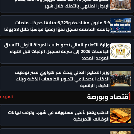
الإيجار المنتهي بالتملك خلال شهر
3.9 مليون مشاهدة و6,323 متابعًا جديدًا.. منصات
جامعة العاصمة تسجل نموًا رقميًا قياسيًا خلال 28 يومًا
وزارة التعليم العالي تدعو طلاب المرحلة الأولى لتنسيق
الجامعات 2026 إلى سرعة تسجيل الرغبات قبل انتهاء
الموعد المحدد
وزير التعليم العالي يبحث مع هواوي مصر توظيف
الذكاء الاصطناعي لتطوير الجامعات الذكية وبناء
الكوادر الرقمية
أقتصاد وبورصة
المزيد ‹
الذهب يقفز لأعلى مستوياته في شهر.. وترقب لبيانات
الوظائف الأمريكية