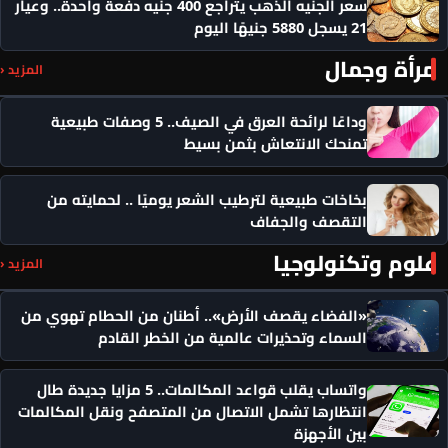
سعر الجنيه الذهب يتراجع 400 جنيه دفعة واحدة.. وعيار
21 يسجل 5880 جنيهًا اليوم
مرأة وجمال
المزيد ‹
وداعًا لرائحة العرق في الصيف.. 5 وصفات طبيعية
تمنحك الانتعاش بثمن بسيط
بخاخات طبيعية لترطيب الشعر يوميًا .. لحمايته من
التقصف والجفاف
علوم وتكنولوجيا
المزيد ‹
«الفضاء يقصف الأرض».. أطنان من الحطام تهوي من
السماء وتحذيرات عالمية من الخطر القادم
واتساب يقلب قواعد المكالمات.. 5 مزايا جديدة طال
انتظارها تشمل الاتصال من المتصفح ونقل المكالمات
بين الأجهزة