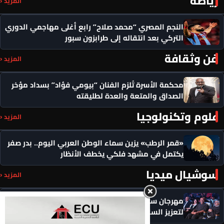
رياضة
المزيد ‹
النجم المصري “محمد صلاح” رابع أغلى مهاجمي الدوري
التركي بعد انتقاله إلى طرابزون سبور
فن وثقافة
المزيد ‹
محكمة الأسرة تُلزم الفنان “بيومي فؤاد” بسداد مؤخر
الصداق والمتعة والعدة لطليقته
علوم وتكنولوجيا
المزيد ‹
«قمر الرطب» يزين سماء الوطن العربي اليوم.. بدر صفر
يكتمل في مشهد فلكي يخطف الأنظار
سوشيال ميديا
المزيد ‹
مهرجان سيمفوني للفنون يكرم رموزاً مؤثرة ويدعو
لتعزيز السلام