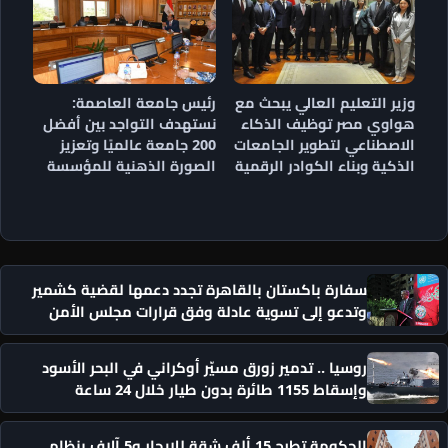
وزير التعليم العالي يبحث مع
رئيس جامعة العاصمة:
هواوي مصر توظيف الذكاء
نستهدف التواجد بين أفضل
الاصطناعي لتطوير الجامعات
200 جامعة عالميًا وتعزيز
الذكية وبناء الكوادر الرقمية
الصورة الذهنية للمؤسسة
سفارة باكستان بالقاهرة تجدد دعمها لقضية كشمير
وتدعو إلى تسوية عادلة وفق قرارات مجلس الأمن
روسيا .. تدمير زورق مسيّر أوكراني في البحر الأسود
وإسقاط 1155 طائرة بدون طيار خلال 24 ساعة
الحكومة تطرح 15 ألف شقة للإيجار و5 آلاف بنظام