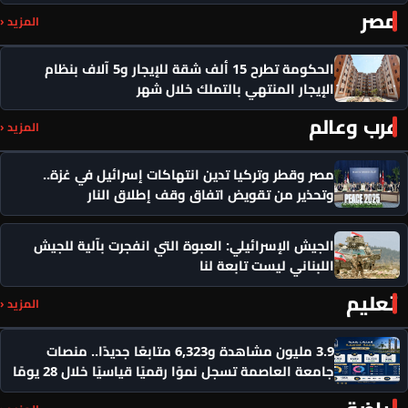
مصر
المزيد ‹
الحكومة تطرح 15 ألف شقة للإيجار و5 آلاف بنظام
الإيجار المنتهي بالتملك خلال شهر
عرب وعالم
المزيد ‹
مصر وقطر وتركيا تدين انتهاكات إسرائيل في غزة..
وتحذير من تقويض اتفاق وقف إطلاق النار
الجيش الإسرائيلي: العبوة التي انفجرت بآلية للجيش
اللبناني ليست تابعة لنا
تعليم
المزيد ‹
3.9 مليون مشاهدة و6,323 متابعًا جديدًا.. منصات
جامعة العاصمة تسجل نموًا رقميًا قياسيًا خلال 28 يومًا