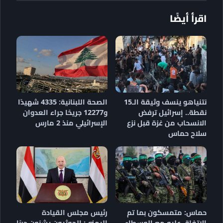
اقرأ أيضًا
نتنياهو ينسف وثيقة الـ15
الصحة اللبنانية: 4335 شهيدًا
نقطة.. إسرائيل ترفض
و12277 جريحًا جراء العدوان
الانسحاب من غزة قبل نزع
الإسرائيلي منذ 2 مارس
سلاح حماس
حماس: متمسكون بما تم
رئيس مجلس القيادة
الاتفاق عليه مع الوسطاء
اليمني: الحوثيون يشنون حربًا