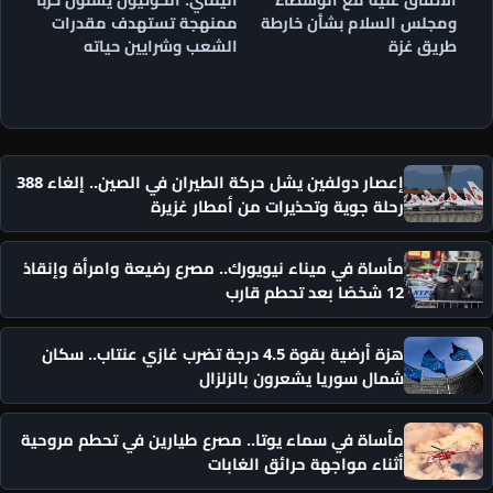
ومجلس السلام بشأن خارطة
ممنهجة تستهدف مقدرات
طريق غزة
الشعب وشرايين حياته
إعصار دولفين يشل حركة الطيران في الصين.. إلغاء 388
رحلة جوية وتحذيرات من أمطار غزيرة
مأساة في ميناء نيويورك.. مصرع رضيعة وامرأة وإنقاذ
12 شخصًا بعد تحطم قارب
هزة أرضية بقوة 4.5 درجة تضرب غازي عنتاب.. سكان
شمال سوريا يشعرون بالزلزال
مأساة في سماء يوتا.. مصرع طيارين في تحطم مروحية
أثناء مواجهة حرائق الغابات