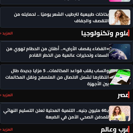
بخاخات طبيعية لترطيب الشعر يوميًا .. لحمايته من
التقصف والجفاف
علوم وتكنولوجيا
المزيد ‹
«الفضاء يقصف الأرض».. أطنان من الحطام تهوي من
السماء وتحذيرات عالمية من الخطر القادم
واتساب يقلب قواعد المكالمات.. 5 مزايا جديدة طال
انتظارها تشمل الاتصال من المتصفح ونقل المكالمات
بين الأجهزة
مصر
المزيد ‹
بـ60 مليون جنيه.. التنمية المحلية تعلن التسليم النهائي
للمدفن الصحي الآمن في الضبعة
عرب وعالم
المزيد ‹