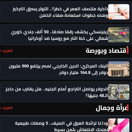
ذاكرة منتصف العمر في خطر؟.. التوتر يسرق التركيز
وهذه خطوات استعادة صفاء الذهن
زيلينسكي يكشف رقمًا صادمًا.. 50 ألف جندي كوري
شمالي على خط النار مع روسيا ضد أوكرانيا
أقتصاد وبورصة
المزيد ‹
البنك المركزي: الدين الخارجي لمصر يرتفع 900 مليون
دولار إلى 164.8 مليار دولار
الدولار يواصل التراجع أمام الجنيه.. هل يقترب من حاجز
الـ48 جنيهًا؟
مرأة وجمال
المزيد ‹
وداعًا لرائحة العرق في الصيف.. 5 وصفات طبيعية
تمنحك الانتعاش بثمن بسيط