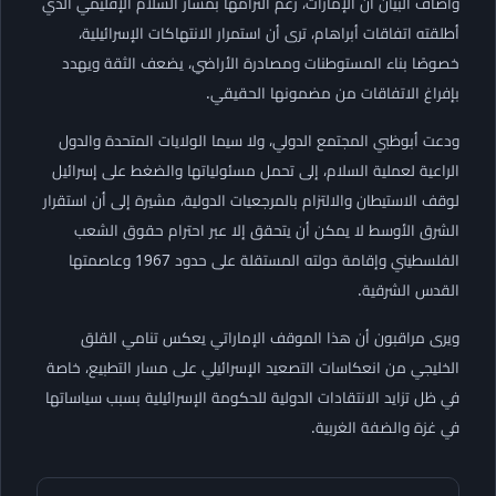
وأضاف البيان أن الإمارات، رغم التزامها بمسار السلام الإقليمي الذي
أطلقته اتفاقات أبراهام، ترى أن استمرار الانتهاكات الإسرائيلية،
خصوصًا بناء المستوطنات ومصادرة الأراضي، يضعف الثقة ويهدد
بإفراغ الاتفاقات من مضمونها الحقيقي.
ودعت أبوظبي المجتمع الدولي، ولا سيما الولايات المتحدة والدول
الراعية لعملية السلام، إلى تحمل مسئولياتها والضغط على إسرائيل
لوقف الاستيطان والالتزام بالمرجعيات الدولية، مشيرة إلى أن استقرار
الشرق الأوسط لا يمكن أن يتحقق إلا عبر احترام حقوق الشعب
الفلسطيني وإقامة دولته المستقلة على حدود 1967 وعاصمتها
القدس الشرقية.
ويرى مراقبون أن هذا الموقف الإماراتي يعكس تنامي القلق
الخليجي من انعكاسات التصعيد الإسرائيلي على مسار التطبيع، خاصة
في ظل تزايد الانتقادات الدولية للحكومة الإسرائيلية بسبب سياساتها
في غزة والضفة الغربية.