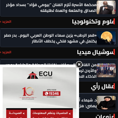
محكمة الأسرة تُلزم الفنان “بيومي فؤاد” بسداد مؤخر
الصداق والمتعة والعدة لطليقته
علوم وتكنولوجيا
المزيد ‹
«قمر الرطب» يزين سماء الوطن العربي اليوم.. بدر صفر
يكتمل في مشهد فلكي يخطف الأنظار
سوشيال ميديا
المزيد ‹
من القاهرة إلى عمّان.. نقابتا الصحافة والطباعة بمصر
والأردن ترسمان ملامح تعاون عمالي جديد في عصر
الذكاء الاصطناعي
مقال رأي
المزيد ‹
د. شيماء أحمدين تكتب .. حين يرفض ماضيك الرقمي أن
يمضي: هل يحق لك أن تبدأ من جديد؟
منوعات
المزيد ‹