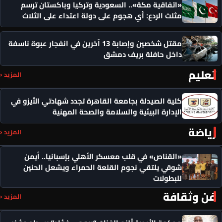
«اتفاقية مكة».. السعودية وتركيا وباكستان ترسم
مثلث الردع: أي هجوم على دولة اعتداء على الثلاث
مقتل شخصين وإصابة 13 آخرين في انفجار عبوة ناسفة
داخل حافلة بريف دمشق
تعليم
المزيد ‹
كلية الصيدلة بجامعة القاهرة تجدد شهادتي الأيزو في
الإدارة البيئية والسلامة والصحة المهنية
رياضة
المزيد ‹
«القناص» في قلب معسكر الأهلي بإسبانيا.. أيمن
شوقي يلتقي نجوم القلعة الحمراء ويشعل الحنين
للبطولات
فن وثقافة
المزيد ‹