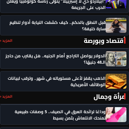
“أبيلاردو دي لا إسبرييلا” يتولى رئاسة كولومبيا ويعلن
الحرب على الجريمة
قبل النطق بالحكم.. كيف كشفت النيابة أدوار تنظيم
سارة خليفة؟
أقتصاد وبورصة
المزيد ‹
الدولار يواصل التراجع أمام الجنيه.. هل يقترب من حاجز
الـ48 جنيهًا؟
الذهب يقفز لأعلى مستوياته في شهر.. وترقب لبيانات
الوظائف الأمريكية
مرأة وجمال
المزيد ‹
وداعًا لرائحة العرق في الصيف.. 5 وصفات طبيعية
تمنحك الانتعاش بثمن بسيط