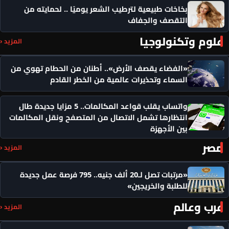
بخاخات طبيعية لترطيب الشعر يوميًا .. لحمايته من
التقصف والجفاف
علوم وتكنولوجيا
المزيد ‹
«الفضاء يقصف الأرض».. أطنان من الحطام تهوي من
السماء وتحذيرات عالمية من الخطر القادم
واتساب يقلب قواعد المكالمات.. 5 مزايا جديدة طال
انتظارها تشمل الاتصال من المتصفح ونقل المكالمات
بين الأجهزة
مصر
المزيد ‹
«مرتبات تصل لـ20 ألف جنيه.. 795 فرصة عمل جديدة
للطلبة والخريجين»
عرب وعالم
المزيد ‹