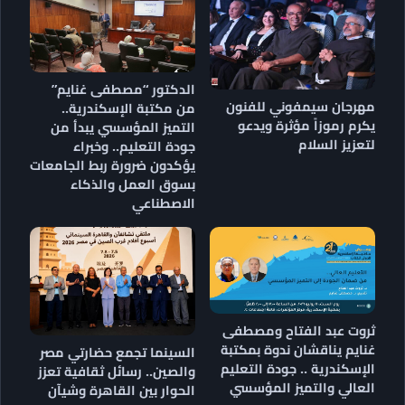
الدكتور “مصطفى غنايم”
مهرجان سيمفوني للفنون
من مكتبة الإسكندرية..
يكرم رموزاً مؤثرة ويدعو
التميز المؤسسي يبدأ من
لتعزيز السلام
جودة التعليم.. وخبراء
يؤكدون ضرورة ربط الجامعات
بسوق العمل والذكاء
الاصطناعي
ثروت عبد الفتاح ومصطفى
غنايم يناقشان ندوة بمكتبة
السينما تجمع حضارتي مصر
الإسكندرية .. جودة التعليم
والصين.. رسائل ثقافية تعزز
العالي والتميز المؤسسي
الحوار بين القاهرة وشيآن