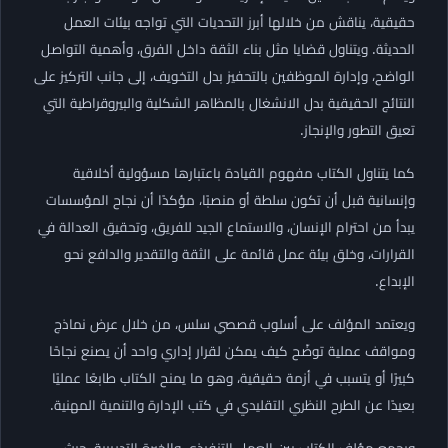
حقيقية، يناقش من خلالها أبرز التحديات التي تواجه بيئات العمل
الحديثة. ويتناول قضايا مثل بناء الثقة داخل الفرق، وأهمية التواصل
الواضح، وإدارة الموظفين بالتحفيز بدل التخويف، إلى جانب التركيز على
النتائج الحقيقية بدل الانشغال بالمظاهر الشكلية والبيروقراطية التي
تعيق التطور والإنجاز.
كما يتناول الكتاب مفهوم القيادة باعتبارها مسؤولية أخلاقية
وإنسانية قبل أن تكون سلطة أو منصبًا، مؤكدًا أن نجاح المؤسسات
يبدأ من احترام الإنسان، والاستماع الجيد للفريق، وتحقيق العدالة في
القرارات، وخلق بيئة عمل قائمة على الثقة والتقدير والدافع نحو
الإبداع.
ويعتمد المؤلف على أسلوب قصصي سلس، من خلال عرض نماذج
ومواقف عملية توضّح كيف يمكن لقرار إداري واحد أن يصنع نجاحًا
كبيرًا أو يتسبب في أزمة حقيقية، وهو ما يمنح الكتاب طابعًا عمليًا
بعيدًا عن الطرح النظري التقليدي في كتب الإدارة والتنمية المهنية.
ويجمع مؤلف الكتاب بين العمل التنفيذي والخبرة التدريبية، حيث