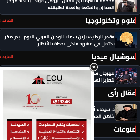
محكمة الأسرة تُلزم الفنان “بيومي فؤاد” بسداد مؤخر
الصداق والمتعة والعدة لطليقته
علوم وتكنولوجيا
المزيد ‹
«قمر الرطب» يزين سماء الوطن العربي اليوم.. بدر صفر
يكتمل في مشهد فلكي يخطف الأنظار
سوشيال ميديا
المزيد ‹
مهرجان سيمفوني للفنون يكرم رموزاً مؤثرة ويدعو
لتعزيز السلام
مقال رأي
المزيد ‹
د. شيماء أحمدين تكتب .. حين يصبح الذكاء الاصطناعي
كاهن العصر: هل نستبدل التأمل بالاستهلاك؟
منوعات
المزيد ‹