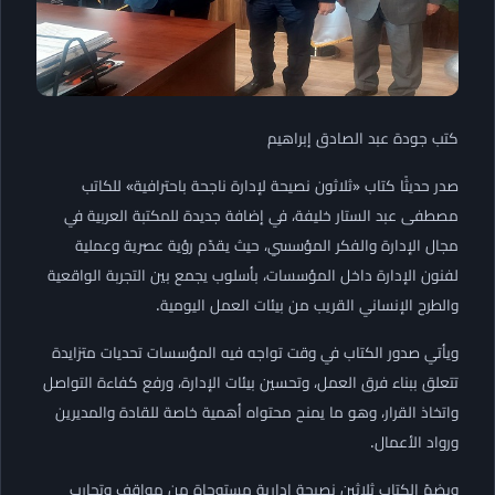
كتب جودة عبد الصادق إبراهيم
صدر حديثًا كتاب «ثلاثون نصيحة لإدارة ناجحة باحترافية» للكاتب
مصطفى عبد الستار خليفة، في إضافة جديدة للمكتبة العربية في
مجال الإدارة والفكر المؤسسي، حيث يقدّم رؤية عصرية وعملية
لفنون الإدارة داخل المؤسسات، بأسلوب يجمع بين التجربة الواقعية
والطرح الإنساني القريب من بيئات العمل اليومية.
ويأتي صدور الكتاب في وقت تواجه فيه المؤسسات تحديات متزايدة
تتعلق ببناء فرق العمل، وتحسين بيئات الإدارة، ورفع كفاءة التواصل
واتخاذ القرار، وهو ما يمنح محتواه أهمية خاصة للقادة والمديرين
ورواد الأعمال.
ويضمّ الكتاب ثلاثين نصيحة إدارية مستوحاة من مواقف وتجارب