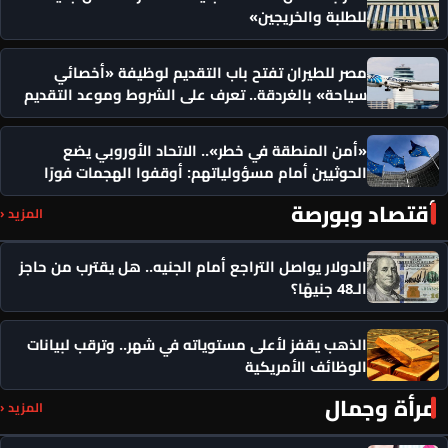
للطلبة والخريجين»
مصر للطيران تفتح باب التقديم لوظيفة «أخصائي
سياحة» بالغردقة.. تعرف على الشروط وموعد التقديم
«أمن المنطقة في خطر».. الاتحاد الأوروبي يضع
الحوثيين أمام مسؤولياتهم: أوقفوا الهجمات فورًا
أقتصاد وبورصة
المزيد ‹
الدولار يواصل التراجع أمام الجنيه.. هل يقترب من حاجز
الـ48 جنيهًا؟
الذهب يقفز لأعلى مستوياته في شهر.. وترقب لبيانات
الوظائف الأمريكية
مرأة وجمال
المزيد ‹