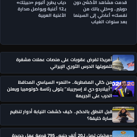
قدمت مشاهد الأكشن دون
دياب يطرح ألبوم «حبيتِك»
دوبلير.. و«خلي بالك من
بـ12 أغنية ويواصل صدارة
نفسك» أعادني إلى السينما
الأغنية العربية
بعد سنوات الغياب
أمريكا تفرض عقوبات على منصات عملات مشفرة
لتمويلها الحرس الثوري الإيراني
من كالي المضطربة.. «النمر» السياسي المحافظ
“أبيلاردو دي لا إسبرييلا” يتولى رئاسة كولومبيا ويعلن
الحرب على الجريمة
قبل النطق بالحكم.. كيف كشفت النيابة أدوار تنظيم
سارة خليفة؟
«مرتبات تصل لـ20 ألف جنيه.. 795 فرصة عمل جديدة