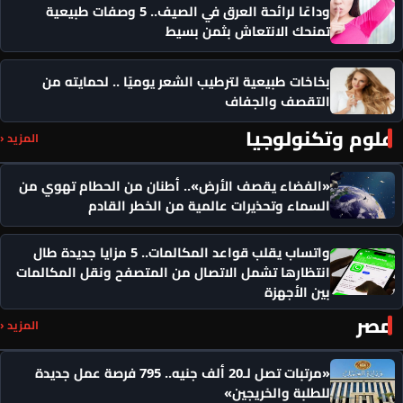
وداعًا لرائحة العرق في الصيف.. 5 وصفات طبيعية
تمنحك الانتعاش بثمن بسيط
بخاخات طبيعية لترطيب الشعر يوميًا .. لحمايته من
التقصف والجفاف
علوم وتكنولوجيا
المزيد ‹
«الفضاء يقصف الأرض».. أطنان من الحطام تهوي من
السماء وتحذيرات عالمية من الخطر القادم
واتساب يقلب قواعد المكالمات.. 5 مزايا جديدة طال
انتظارها تشمل الاتصال من المتصفح ونقل المكالمات
بين الأجهزة
مصر
المزيد ‹
«مرتبات تصل لـ20 ألف جنيه.. 795 فرصة عمل جديدة
للطلبة والخريجين»