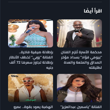
اقرأ أيضًا
محكمة الأسرة تُلزم الفنان
بإطلالة صيفية فاخرة..
“بيومي فؤاد” بسداد مؤخر
الفنانة “روبي” تخطف الأنظار
الصداق والمتعة والعدة
بإطلالة تجاوز سعرها 72 ألف
لطليقته
جنيه
الفنانة “ياسمين عبدالعزيز”
الهضبة يعود بقوة.. عمرو