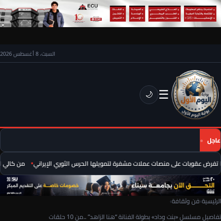
السبت، 8 أغسطس 2026
☰
🌙
عاجل
تفرض عقوبات على منصات عملات مشفرة لتمويلها الحرس الثوري الإيراني
من كالي الم
الرئيسية
›
فن وثقافة
›
تفاصيل مسلسل «بنت وداد» بطولة الفنانة “هنا الزاهد” ..من 10 حلقات