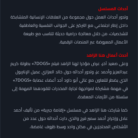
أحداث المسلسل
وتدور أحداث العمل حول مجموعة من العلاقات الإنسانية المتشابكة
داخل إطار اجتماعي مع التركيز على الجوانب النفسية والعاطفية
للشخصيات، من خلال معالجة درامية حديثة تتناسب مع طبيعة
الأعمال المعروضة عبر المنصات الرقمية.
أحدث أعمال هنا الزاهد
وعلى صعيد آخر، عرض مؤخرا لهنا الزاهد فيلم «7DOGS» بطولة كريم
عبدالعزيز وأحمد عز، وتدور أحداثه حول خالد العزازي عميل الإنتربول
الذي يضطر للتعاون مع غالي أبو داود أحد أعضاء عصابة «7DOGS»
في مهمة مشتركة لمواجهة تجارة المخدرات لتقودهما المهمة إلى
سلسلة من الأزمات المعقدة.
كما شاركت هنا الزاهد في مسلسل «إقامة جبرية» من تأليف أحمد
عادل وإخراج أحمد سمير فرج والذي دارت أحداثه حول عدد من
الأشخاص المحتجزين في مكان واحد وسط ظروف غامضة.