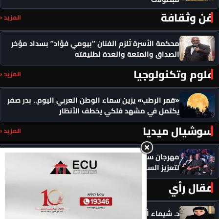
فن وثقافة
المزيد ‹
محكمة الأسرة تُلزم الفنان “بيومي فؤاد” بسداد مؤخر
الصداق والمتعة والعدة لطليقته
علوم وتكنولوجيا
المزيد ‹
«قمر الرطب» يزين سماء الوطن العربي اليوم.. بدر صفر
يكتمل في مشهد فلكي يخطف الأنظار
سوشيال ميديا
المزيد ‹
مهرجان سيمفوني للفنون يكرم رموزاً مؤثرة ويدعو
لتعزيز السلام
مقال رأي
المزيد ‹
د. شيماء أحمدين تكتب .. حين يصبح الذكاء الاصطناعي