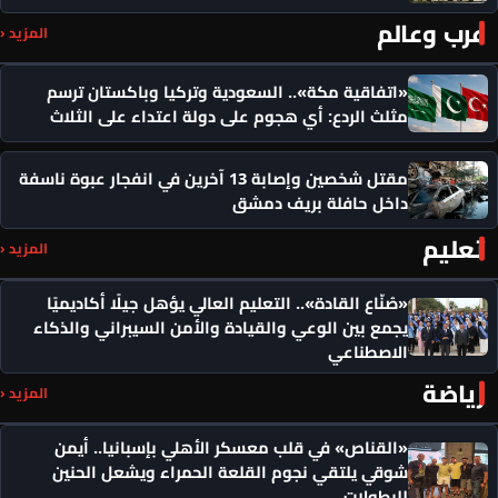
عرب وعالم
المزيد ‹
«اتفاقية مكة».. السعودية وتركيا وباكستان ترسم
مثلث الردع: أي هجوم على دولة اعتداء على الثلاث
مقتل شخصين وإصابة 13 آخرين في انفجار عبوة ناسفة
داخل حافلة بريف دمشق
تعليم
المزيد ‹
«صُنّاع القادة».. التعليم العالي يؤهل جيلًا أكاديميًا
يجمع بين الوعي والقيادة والأمن السيبراني والذكاء
الاصطناعي
رياضة
المزيد ‹
«القناص» في قلب معسكر الأهلي بإسبانيا.. أيمن
شوقي يلتقي نجوم القلعة الحمراء ويشعل الحنين
للبطولات