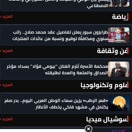
الاصطناعي
رياضة
المزيد ‹
طرابزون سبور يعلن تفاصيل عقد محمد صلاح.. راتب
سنوي ومكافأة توقيع ونسبة من عائدات المنتجات
فن وثقافة
المزيد ‹
محكمة الأسرة تُلزم الفنان “بيومي فؤاد” بسداد مؤخر
الصداق والمتعة والعدة لطليقته
علوم وتكنولوجيا
المزيد ‹
«قمر الرطب» يزين سماء الوطن العربي اليوم.. بدر صفر
يكتمل في مشهد فلكي يخطف الأنظار
سوشيال ميديا
المزيد ‹