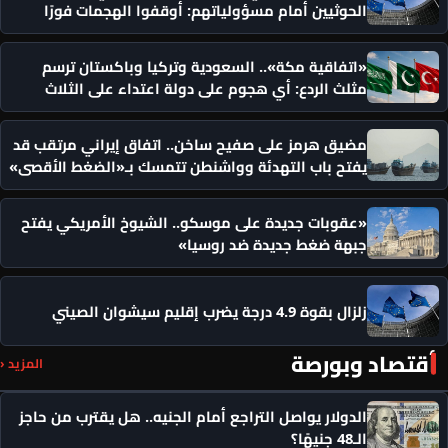
الحوثيين أمام مسؤولياتهم: أوقفوا الهجمات فورًا
«اتفاقية مكة».. السعودية وتركيا وباكستان ترسم
مثلث الردع: أي هجوم على دولة اعتداء على الثلاث
مضيق هرمز على صفيح ساخن.. اتفاق إيراني مرتقب قد
يفتح باب التهدئة وواشنطن تتمسك بـ«الضغط الأقصى»
«عقوبات جديدة على موسكو.. الشيوخ الأمريكي يفتح
جبهة ضغط جديدة ضد روسيا»
زلزال بقوة 4.9 درجة يضرب إقليم سيشوان الصيني
أقتصاد وبورصة
المزيد ‹
الدولار يواصل التراجع أمام الجنيه.. هل يقترب من حاجز
الـ48 جنيهًا؟