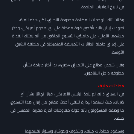
فى تاريخ الولايات المتحدة.
وكانت تلك الهجمات المضادة محدودة النطاق، لكن هذه المرة،
تعهدت إيران بالرد بأقصى قوة ممكنة على أي هجوم أمريكي، وحذر
مرشدها الأعلى، على خامنئى، الأسبوع الماضى من أنه يمتلك القدرة
على إغراق حاملة الطائرات الأمريكية المتمركزة فى منطقة الشرق
الأوسط.
وقال شخص مطلع على الأمر إن «كين»، بدا أكثر صراحة بشأن
مخاوفه داخل البنتاجون.
محادثات جنيف
فى السياق ذاته، لم يتخذ الرئيس الأمريكى، قرارًا نهائيًا بشأن أى
ضربات، حيث تستعد الإدارة لتلقى أحدث مقترح من إيران هذا الأسبوع،
ما وصفه المسؤولون بأنه جولة مفاوضات أخيرة مقررة، الخميس فى
جنيف.
وسيقود محادثات جينف، ويتكوف وكوشنر، وسيؤثر تقييمهما