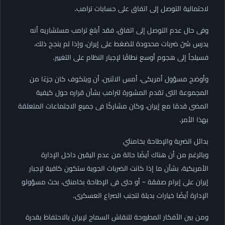
لاحتمالية التوصل إلى اتفاق على حسابات ترامب.
وفى حال عدم التوصل إلى اتفاق، فقد أبلغ ترامب مستشاريه أنه
يدرس شنّ ضربات محدودة للضغط على إيران، وإذا لم ينجح ذلك،
فسيلجأ إلى هجوم أوسع نطاقًا لإجبار النظام على التغيير.
وأوضح مسؤول أمريكى، أمس الاثنين، أن ويتكوف كان جزءًا من
المجموعة التى تقدم المشورة لترامب بشأن قراره حول كيفية
المضى قدمًا مع إيران، وكان مشاركًا فى جميع الاجتماعات المتعلقة
بهذا الأمر.
بدائل الضربة والإطاحة بخامنئي
وبالرغم من أن هناك أيضًا حالة من عدم اليقين داخل الإدارة
الأمريكية، بشأن ما إذا كانت الضربات الجوية ستكون كافية لإجبار
إيران على إبرام صفقة – أو حتى فى الإطاحة بخامنئى، بحث مسؤولو
الإدارة أيضًا خيارات بديلة لتجنب الصراع العسكرى.
ومن بين الأفكار المطروحة للنقاش السماح لإيران بالاحتفاظ بقدرة