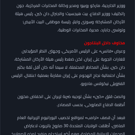
ووزير الخارجية، ماركو روبيو؛ ومدير وكالة المخابرات المركزية، جون
راتكليف؛ ووزير الدفاع، بيت هيجسيث؛ والجنرال دان كين، رئيس هيئة
الأركان المشتركة؛ وسوزى وايلز، رئيسة موظفى البيت الأبيض؛
وتولسى جابارد، مديرة المخابرات الوطنية.
مخاوف داخل البنتاجون
وعرض «فانس» على الرئيس الأمريكى، وجهتى النظر المؤيدتين
للغارات الجوية على إيران، لكن ضغط رئيس هيئة الأركان المشتركة،
دان كين، بشأن المخاطر المحتملة، لا سيما أنه كان أقل ثقة بكثير
بشأن احتمالية نجاح الهجوم على إيران مقارنةً بعملية اعتقال، الرئيس
الفنزويلى نيكولاس مادورو.
وانصبّ قلق «كين» بشأن توجيه ضربة لإيران على انخفاض مخزون
أنظمة الدفاع الصاروخى، بحسب المصادر.
فبعد أن قصف «ترامب» لمواقع تخصيب اليورانيوم الإيرانية العام
الماضى، أطلقت الولايات المتحدة 30 صاروخ باتريوت لاعتراض
الهجمات الإيرانية المضادة، وهو أكبر استخدام منفرد لهذه الصواريخ