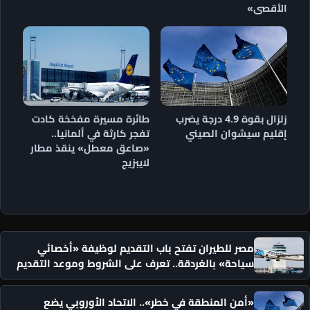
الأقصى»
زلزال بقوة 4.9 درجة يضرب
طائرة مسيرة مفخخة كادت
إقليم سيشوان الصيني
تفجر كارثة في ألمانيا..
«صاعق معطل» ينقذ مطار
لايبزيج
مصر للطيران تفتح باب التقديم لوظيفة «أخصائي
سياحة» بالغردقة.. تعرف على الشروط وموعد التقديم
«أمن المنطقة في خطر».. الاتحاد الأوروبي يضع