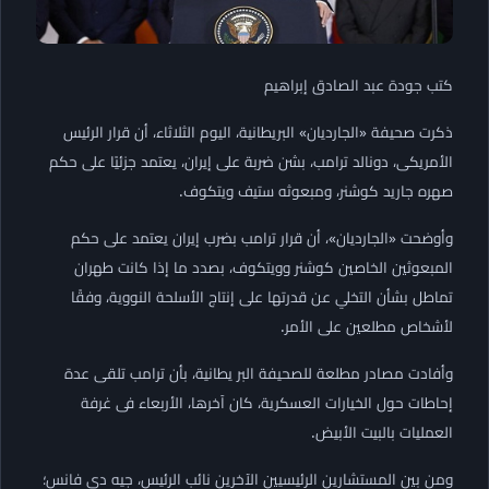
كتب جودة عبد الصادق إبراهيم
ذكرت صحيفة «الجارديان» البريطانية، اليوم الثلاثاء، أن قرار الرئيس
الأمريكى، دونالد ترامب، بشن ضربة على إيران، يعتمد جزئيًا على حكم
صهره جاريد كوشنر، ومبعوثه ستيف ويتكوف.
وأوضحت «الجارديان»، أن قرار ترامب بضرب إيران يعتمد على حكم
المبعوثين الخاصين كوشنر وويتكوف، بصدد ما إذا كانت طهران
تماطل بشأن التخلي عن قدرتها على إنتاج الأسلحة النووية، وفقًا
لأشخاص مطلعين على الأمر.
وأفادت مصادر مطلعة للصحيفة البر يطانية، بأن ترامب تلقى عدة
إحاطات حول الخيارات العسكرية، كان آخرها، الأربعاء فى غرفة
العمليات بالبيت الأبيض.
ومن بين المستشارين الرئيسيين الآخرين نائب الرئيس، جيه دى فانس؛