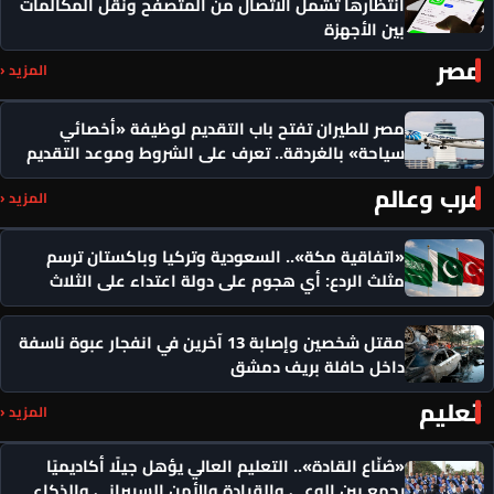
انتظارها تشمل الاتصال من المتصفح ونقل المكالمات
بين الأجهزة
مصر
المزيد ‹
مصر للطيران تفتح باب التقديم لوظيفة «أخصائي
سياحة» بالغردقة.. تعرف على الشروط وموعد التقديم
عرب وعالم
المزيد ‹
«اتفاقية مكة».. السعودية وتركيا وباكستان ترسم
مثلث الردع: أي هجوم على دولة اعتداء على الثلاث
مقتل شخصين وإصابة 13 آخرين في انفجار عبوة ناسفة
داخل حافلة بريف دمشق
تعليم
المزيد ‹
«صُنّاع القادة».. التعليم العالي يؤهل جيلًا أكاديميًا
يجمع بين الوعي والقيادة والأمن السيبراني والذكاء