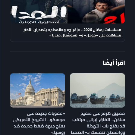
مسلسلات رمضان 2026.. «إفراج» و«المداح» يتصدران الأكثر
مشاهدة على «جوجل» و«السوشيال ميديا»
اقرأ أيضًا
مضيق هرمز على صفيح
«عقوبات جديدة على
ساخن.. اتفاق إيراني مرتقب
موسكو.. الشيوخ الأمريكي
قد يفتح باب التهدئة
يفتح جبهة ضغط جديدة ضد
وواشنطن تتمسك بـ«الضغط
روسيا»