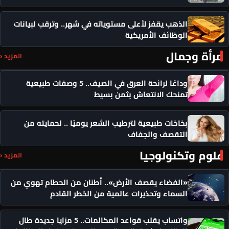
الذهب يقفز لأعلى مستوياته في شهر.. وترقب لبيانات
الوظائف الأمريكية
مرأة وجمال
المزيد ‹
وداعًا لرائحة العرق في الصيف.. 5 وصفات طبيعية
تمنحك الانتعاش بثمن بسيط
بخاخات طبيعية لترطيب الشعر يوميًا .. لحمايته من
التقصف والجفاف
علوم وتكنولوجيا
المزيد ‹
«الفضاء يقصف الأرض».. أطنان من الحطام تهوي من
السماء وتحذيرات عالمية من الخطر القادم
واتساب يقلب قواعد المكالمات.. 5 مزايا جديدة طال