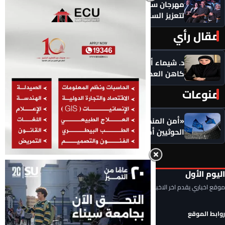
مهرجان سيمفوني للفنون يكرم رموزاً مؤثرة ويدعو
لتعزيز السلام
مقال رأي
المزيد ‹
د. شيماء أحمدين تكتب .. حين يصبح الذكاء الاصطناعي
كاهن العصر: هل نستبدل التأمل بالاستهلاك؟
منوعات
المزيد ‹
«أمن المنطقة في خطر».. الاتحاد الأوروبي يضع
الحوثيين أمام مسؤولياتهم: أوقفوا الهجمات فورًا
اليوم الأول
موقع اخباري يقدم اخر الاخبار المحلية والعربية والعالمية
روابط الموقع