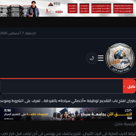
الجمعة، 7 أغسطس 2026
☰
🌙
عاجل
ران تفتح باب التقديم لوظيفة «أخصائي سياحة» بالغردقة.. تعرف على الشروط وموعد ال
الرئيسية
›
عاجل
›
غرفة الحرب السرية فى البيت الأبيض.. تقرير يكشف من يهمس فى أذن ترامب قبل قرار ضرب