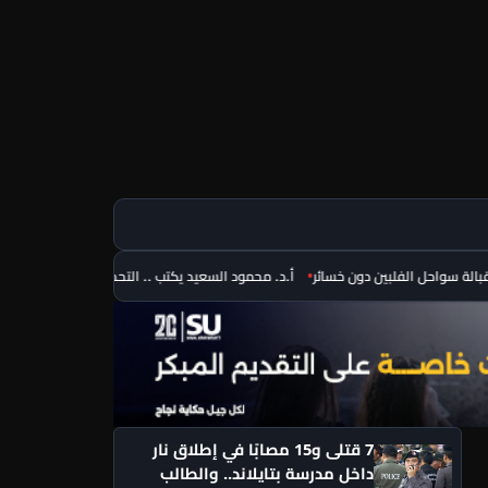
أ.د. محمود السعيد يكتب .. التحديات التي تواجه شباب الباحثين
7 قتلى و15 مصابًا في إطلاق نار
داخل مدرسة بتايلاند.. والطالب