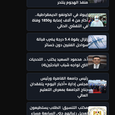
منفذ الهجوم ينتحر
إيبولا في الكونغو الديمقراطية..
أكثر من 4 آلاف إصابة و1850 وفاة
في التفشي الحالي
زلزال بقوة 5.4 درجة يضرب قبالة
سواحل الفلبين دون خسائر
أ.د. محمود السعيد يكتب .. التحديات
التي تواجه شباب الباحثين(4)
رئيس جامعة القاهرة ورئيس
مجلس إدارة «أخبار اليوم» يتفقدان
جناح الجامعة بمعرض التعليم
العالي
مكتب التنسيق: الطلاب يستطيعون
تعديل رغباتهم حتى السابعة مساء