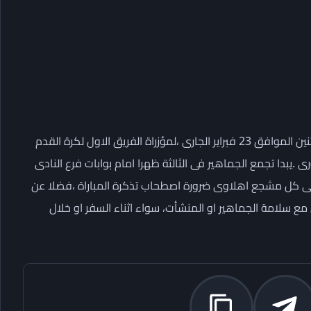
ينظم النادى الاهلى رحلات مجانية لجماهير الى الاسكندرية يوم الاثنين الموافق 23 فبراير الجارى ،لمؤزراة الفريق الاول لكرة القدم
ضمن مباريات الجولة ال19 لمسابقة الدورى .يبدا تجمع الجماهير فى الثالثة ظهرا امام بوابات فرع النادى
وعلى كل مشجع اهلاوى ضرورة اصطحاب تذكرة المباراة ،فضلا عن
 سلامة الجماهير او المنشأت، سواء اثناء السفر او خلال