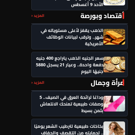
الأحد 9 أغسطس
أقتصاد وبورصة
المزيد ‹
الذهب يقفز لأعلى مستوياته في
شهر.. وترقب لبيانات الوظائف
الأمريكية
سعر الجنيه الذهب يتراجع 400 جنيه
دفعة واحدة.. وعيار 21 يسجل 5880
جنيهًا اليوم
مرأة وجمال
المزيد ‹
وداعًا لرائحة العرق في الصيف.. 5
وصفات طبيعية تمنحك الانتعاش
بثمن بسيط
بخاخات طبيعية لترطيب الشعر يوميًا
.. لحمايته من التقصف والجفاف