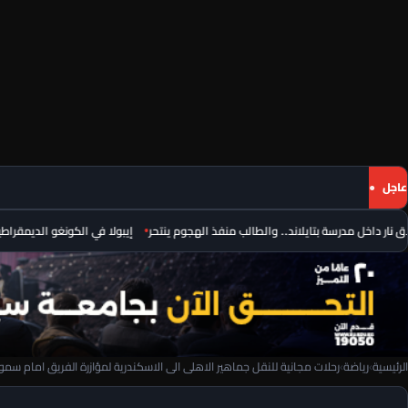
عاجل
إيبولا في الكونغو الديمقراطية.. أكثر من 4 آلاف إصابة و1850 وفاة في الت
الرئيسية
›
رياضة
›
رحلات مجانية للنقل جماهير الاهلى الى الاسكندرية لمؤازرة الفريق امام سم