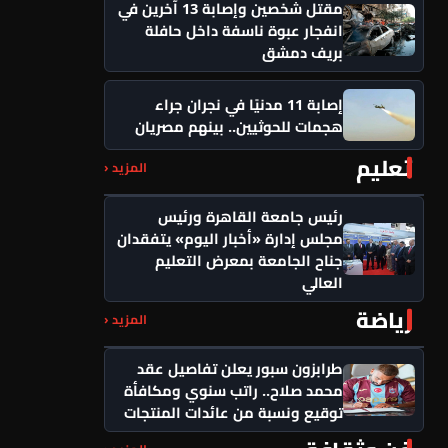
مقتل شخصين وإصابة 13 آخرين في
انفجار عبوة ناسفة داخل حافلة
بريف دمشق
إصابة 11 مدنيًا في نجران جراء
هجمات للحوثيين.. بينهم مصريان
تعليم
المزيد ‹
رئيس جامعة القاهرة ورئيس
مجلس إدارة «أخبار اليوم» يتفقدان
جناح الجامعة بمعرض التعليم
العالي
رياضة
المزيد ‹
طرابزون سبور يعلن تفاصيل عقد
محمد صلاح.. راتب سنوي ومكافأة
توقيع ونسبة من عائدات المنتجات