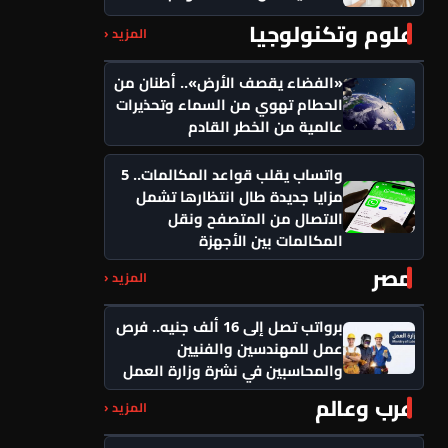
علوم وتكنولوجيا
المزيد ‹
«الفضاء يقصف الأرض».. أطنان من
الحطام تهوي من السماء وتحذيرات
عالمية من الخطر القادم
واتساب يقلب قواعد المكالمات.. 5
مزايا جديدة طال انتظارها تشمل
الاتصال من المتصفح ونقل
المكالمات بين الأجهزة
مصر
المزيد ‹
برواتب تصل إلى 16 ألف جنيه.. فرص
عمل للمهندسين والفنيين
والمحاسبين في نشرة وزارة العمل
عرب وعالم
المزيد ‹