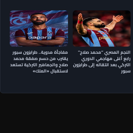
النجم المصري “محمد صلاح”
مفاجأة مدوية.. طرابزون سبور
رابع أغلى مهاجمي الدوري
يقترب من حسم صفقة محمد
التركي بعد انتقاله إلى طرابزون
صلاح والجماهير التركية تستعد
سبور
لاستقبال «الملك»