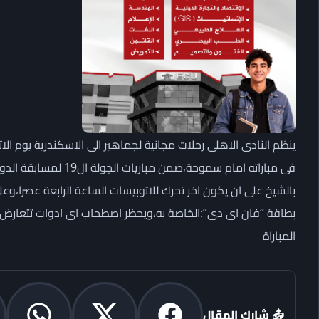
فى مباراته امام سموحة،
بالشيخ على ان يكون اخر تحرك للاتوبيسات الساعة الرابعة عصرا،
بطاقة “فان اى دى”:الخاصة به،ويحظر اصطحاب اى ادوات تتعارض مع
المباراة
📤 شارك المقال