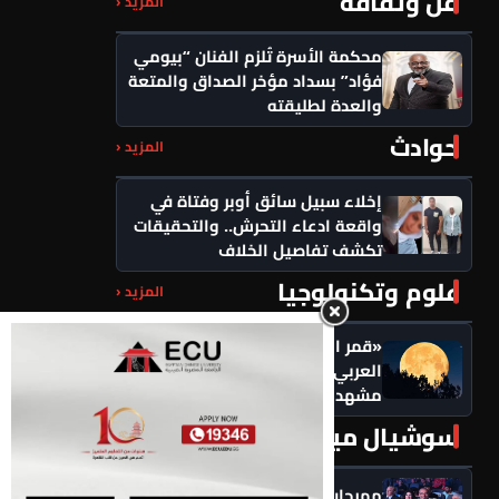
فن وثقافة
المزيد ‹
محكمة الأسرة تُلزم الفنان “بيومي
فؤاد” بسداد مؤخر الصداق والمتعة
والعدة لطليقته
حوادث
المزيد ‹
إخلاء سبيل سائق أوبر وفتاة في
واقعة ادعاء التحرش.. والتحقيقات
تكشف تفاصيل الخلاف
علوم وتكنولوجيا
المزيد ‹
«قمر الرطب» يزين سماء الوطن
العربي اليوم.. بدر صفر يكتمل في
مشهد فلكي يخطف الأنظار
سوشيال ميديا
المزيد ‹
مهرجان سيمفوني للفنون يكرم