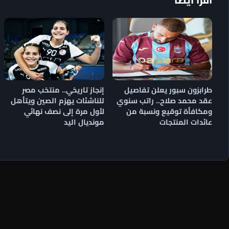
طرابزون سبور يعلن تفاصيل
إنجاز تاريخي.. منتخب مصر
عقد محمد صلاح.. راتب سنوي
للناشئات يهزم الصين ويتأهل
ومكافأة توقيع ونسبة من
لأول مرة إلى نصف نهائي
عائدات المنتجات
مونديال اليد