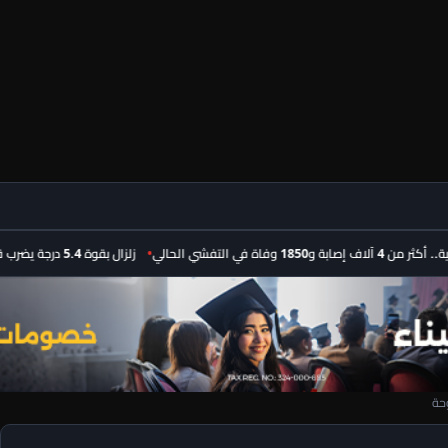
فشي الحالي
زلزال بقوة 5.4 درجة يضرب قبالة سواحل الفلبين دون خسائر
وحة