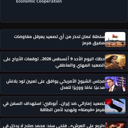
Economic Cooperation
سلطنة عُمان تحذر من أي تصعيد يعرقل مفاوضات
مضيق هرمز
حظك اليوم الأحد 9 أغسطس 2026.. توقعات الأبراج على
الصعيد المهني والعاطفي
مجلس الشيوخ الأمريكي يوافق على تعيين تود بلانش
مدعيًا عامًا ووزيرًا للعدل
تصعيد إماراتي ضد إيران.. أبوظبي: استهداف السفن في
هرمز «قرصنة» وتهديد لأمن الطاقة
«تربع على العرش».. فتحي سند: محمد صلاح لا يدخل في