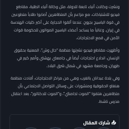
ونشرت وكالات أنباء تابعة للدولة، مثل وكالة أنباء الطلبة، مقاطع
فيديو للاشتباكات، مع مزاعم بأن المتظاهرين أصابوا طلاباً متطوعين
في قوة الباسيج بجروح، عندما ألقوا الحجارة على أكبر كليات الهندسة
في إيران. وغالباً ما يساعد أعضاء الباسيج الموالون للحكومة قوات
الأمن في قمع الاحتجاجات.
وأظهرت مقاطع فيديو نشرتها منظمة “حال وش”، المعنية بحقوق
الإنسان، اندلاع احتجاجات أيضاً في جامعتي بهشتي وأمير كبير في
طهران، وجامعة مشهد في شمال شرق البلاد.
وفي بلدة عبدانان بالغرب، وهي من مراكز الاحتجاجات، أفادت منظمة
هنغاو الحقوقية ومنشورات على وسائل التواصل الاجتماعي بأن
متظاهرين هتفوا “الموت لخامنئي”، و”الموت للدكتاتور”، بعد اعتقال
مدرس ناشط.
📤 شارك المقال