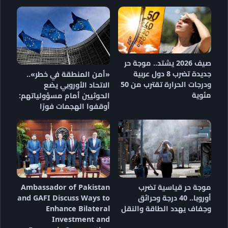
صيف 2026 يشتد.. موجة حر
جديدة تضرب 8 دول عربية
«أمن المنطقة في خطر»..
ودرجات الحرارة تقترب من 50
الاتحاد الأوروبي يضع
مئوية
الحوثيين أمام مسؤولياتهم:
أوقفوا الهجمات فورًا
موجة حر قياسية تضرب
Ambassador of Pakistan
أوروبا.. 40 درجة وحرائق
and GAFI Discuss Ways to
وجفاف يهدد الطاقة والنقل
Enhance Bilateral
Investment and