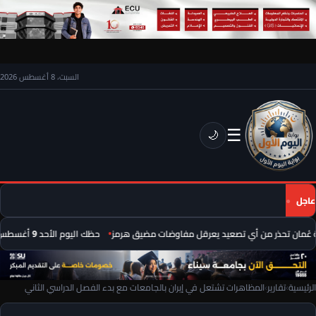
السبت، 8 أغسطس 2026
☰
🌙
عاجل
ُمان تحذر من أي تصعيد يعرقل مفاوضات مضيق هرمز
حظك اليوم الأحد 9 أغسطس 2026.. توقعات الأبراج على الصعيد المهني والعاطفي
الرئيسية
›
تقارير
›
المظاهرات تشتعل في إيران بالجامعات مع بدء الفصل الدراسي الثاني