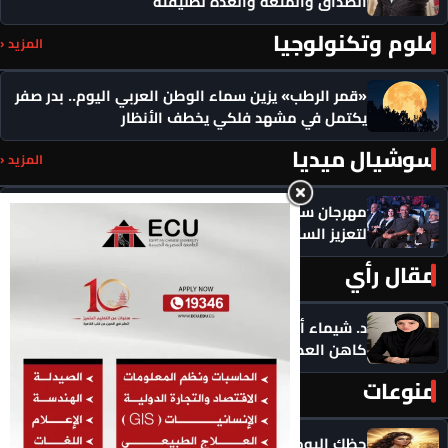
الصداق والمتعة والعدة لطليقته
علوم وتكنولوجيا
المزيد ‹
«قمر الرطب» يزين سماء الوطن العربي اليوم.. بدر صفر
يكتمل في مشهد فلكي يخطف الأنظار
سوشيال ميديا
المزيد ‹
مهرجان سيمفوني للفنون يكرم رموزاً مؤثرة ويدعو
لتعزيز السلام
مقال رأي
المزيد ‹
د. شيماء أحمدين تكتب .. حين يصبح الذكاء الاصطناعي
كاهن العصر: هل نستبدل التأمل بالاستهلاك؟
منوعات
المزيد ‹
حظك اليوم الأحد 9 أغسطس 2026.. توقعات الأبراج على