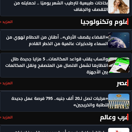
بخاخات طبيعية لترطيب الشعر يوميًا .. لحمايته من
التقصف والجفاف
علوم وتكنولوجيا
المزيد ‹
«الفضاء يقصف الأرض».. أطنان من الحطام تهوي من
السماء وتحذيرات عالمية من الخطر القادم
واتساب يقلب قواعد المكالمات.. 5 مزايا جديدة طال
انتظارها تشمل الاتصال من المتصفح ونقل المكالمات
بين الأجهزة
مصر
المزيد ‹
«مرتبات تصل لـ20 ألف جنيه.. 795 فرصة عمل جديدة
للطلبة والخريجين»
عرب وعالم
المزيد ‹