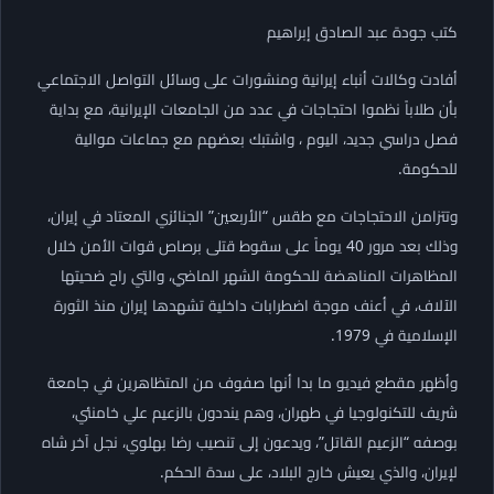
كتب جودة عبد الصادق إبراهيم
أفادت وكالات أنباء إيرانية ومنشورات على وسائل التواصل الاجتماعي
بأن طلاباً نظموا احتجاجات في عدد من الجامعات الإيرانية، مع بداية
فصل دراسي جديد، اليوم ، واشتبك بعضهم مع جماعات موالية
للحكومة.
وتتزامن الاحتجاجات مع طقس “الأربعين” الجنائزي المعتاد في إيران،
وذلك بعد مرور 40 يوماً على سقوط قتلى برصاص قوات الأمن خلال
المظاهرات المناهضة للحكومة الشهر الماضي، والتي راح ضحيتها
الآلاف، في أعنف موجة اضطرابات داخلية تشهدها إيران منذ الثورة
الإسلامية في 1979.
وأظهر مقطع فيديو ما بدا أنها صفوف من المتظاهرين في جامعة
شريف للتكنولوجيا في طهران، وهم ينددون بالزعيم علي خامنئي،
بوصفه “الزعيم القاتل”، ويدعون إلى تنصيب رضا بهلوي، نجل آخر شاه
لإيران، والذي يعيش خارج البلاد، على سدة الحكم.