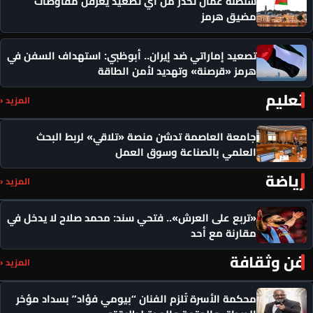
سلطنة عُمان تحذر من أي تصعيد يعرقل مفاوضات
مضيق هرمز
تصعيد إماراتي ضد إيران.. أبوظبي: استهداف السفن في
هرمز «قرصنة» وتهديد لأمن الطاقة
تعليم
المزيد ‹
جامعة العاصمة تدشن منصة «تلاقي» لربط البحث
العلمي بالصناعة وسوق العمل
رياضة
المزيد ‹
«تربع على العرش».. فتحي سند: محمد صلاح لا يدخل في
مقارنة مع أحد
فن وثقافة
المزيد ‹
محكمة الأسرة تُلزم الفنان “بيومي فؤاد” بسداد مؤخر