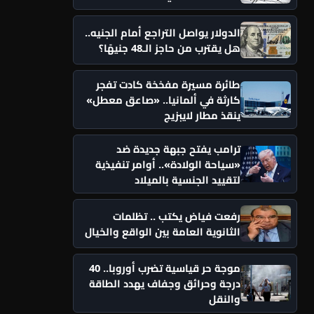
الدولار يواصل التراجع أمام الجنيه..
هل يقترب من حاجز الـ48 جنيهًا؟
طائرة مسيرة مفخخة كادت تفجر
كارثة في ألمانيا.. «صاعق معطل»
ينقذ مطار لايبزيج
ترامب يفتح جبهة جديدة ضد
«سياحة الولادة».. أوامر تنفيذية
لتقييد الجنسية بالميلاد
رفعت فياض يكتب .. تظلمات
الثانوية العامة بين الواقع والخيال
موجة حر قياسية تضرب أوروبا.. 40
درجة وحرائق وجفاف يهدد الطاقة
والنقل