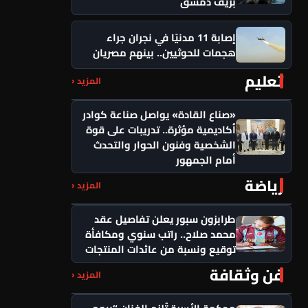
بريف دمشق
إصابة 11 مدنيًا في نجران جراء
هجمات للحوثيين.. بينهم مصريان
تعليم
المزيد ‹
«صناع القادة» يواصل صناعة كوادر
أكاديمية مؤثرة.. تدريبات على قوة
الشخصية وفنون الحوار والتحدث
أمام الجمهور
رياضة
المزيد ‹
طرابزون سبور يعلن تفاصيل عقد
محمد صلاح.. راتب سنوي ومكافأة
توقيع ونسبة من عائدات المنتجات
فن وثقافة
المزيد ‹
محكمة الأسرة تُلزم الفنان “بيومي