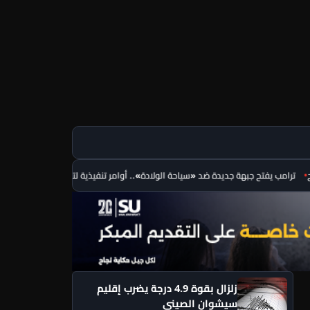
ب يفتح جبهة جديدة ضد «سياحة الولادة».. أوامر تنفيذية لتقييد الجنسية بالميلاد
رفعت
زلزال بقوة 4.9 درجة يضرب إقليم
سيشوان الصيني