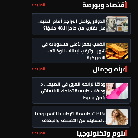
أقتصاد وبورصة
المزيد ‹
الدولار يواصل التراجع أمام الجنيه..
هل يقترب من حاجز الـ48 جنيهًا؟
الذهب يقفز لأعلى مستوياته في
شهر.. وترقب لبيانات الوظائف
الأمريكية
مرأة وجمال
المزيد ‹
وداعًا لرائحة العرق في الصيف.. 5
وصفات طبيعية تمنحك الانتعاش
بثمن بسيط
بخاخات طبيعية لترطيب الشعر يوميًا
.. لحمايته من التقصف والجفاف
علوم وتكنولوجيا
المزيد ‹