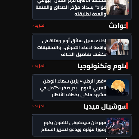
فؤاد” بسداد مؤخر الصداق والمتعة
والعدة لطليقته
حوادث
المزيد ‹
إخلاء سبيل سائق أوبر وفتاة في
واقعة ادعاء التحرش.. والتحقيقات
تكشف تفاصيل الخلاف
علوم وتكنولوجيا
المزيد ‹
«قمر الرطب» يزين سماء الوطن
العربي اليوم.. بدر صفر يكتمل في
مشهد فلكي يخطف الأنظار
سوشيال ميديا
المزيد ‹
مهرجان سيمفوني للفنون يكرم
رموزاً مؤثرة ويدعو لتعزيز السلام