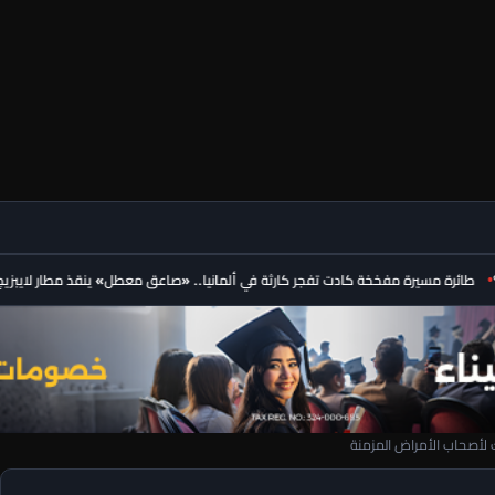
ة مسيرة مفخخة كادت تفجر كارثة في ألمانيا.. «صاعق معطل» ينقذ مطار لايبزيج
ترام