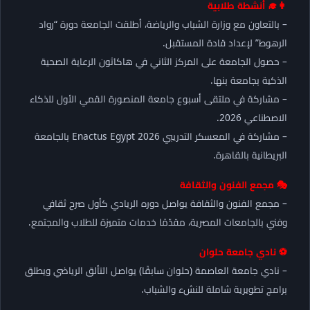
👩‍🎓 أنشطة طلابية
– بالتعاون مع وزارة الشباب والرياضة، أطلقت الجامعة دورة “رواد
الرهوط” لإعداد قادة المستقبل.
– حصول الجامعة على المركز الثاني في هاكاثون الرعاية الصحية
الذكية بجامعة بنها.
– مشاركة في ملتقى أسبوع جامعة المنصورة القمي الأول للذكاء
الاصطناعي 2026.
– مشاركة في المعسكر التدريبي Enactus Egypt 2026 بالجامعة
البريطانية بالقاهرة.
🎭 مجمع الفنون والثقافة
– مجمع الفنون والثقافة يواصل دوره الريادي كأول صرح ثقافي
وفني بالجامعات المصرية، مقدّمًا خدمات متميزة للطلاب والمجتمع.
⚽ نادي جامعة حلوان
– نادي جامعة العاصمة (حلوان سابقًا) يواصل التألق الرياضي ويطلق
برامج تطويرية شاملة للنشء والشباب.