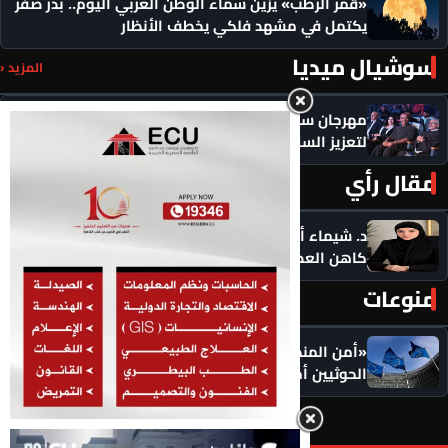
«قمر الرطب» يزين سماء الوطن العربي اليوم.. بدر صفر
يكتمل في مشهد فلكي يخطف الأنظار
سوشيال ميديا
المزيد ‹
مهرجان سيمفوني للفنون يكرم رموزاً مؤثرة ويدعو
لتعزيز السلام
مقال رأي
المزيد ‹
د. شيماء أحمدين تكتب .. حين يصبح الذكاء الاصطناعي
كاهن العصر: هل نستبدل التأمل بالاستهلاك؟
منوعات
المزيد ‹
«أمن المنطقة في خطر».. الاتحاد الأوروبي يضع
الحوثيين أمام مسؤولياتهم: أوقفوا الهجمات فورًا