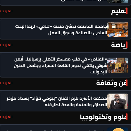
تعليم
المزيد ‹
جامعة العاصمة تدشن منصة «تلاقي» لربط البحث
العلمي بالصناعة وسوق العمل
رياضة
المزيد ‹
«القناص» في قلب معسكر الأهلي بإسبانيا.. أيمن
شوقي يلتقي نجوم القلعة الحمراء ويشعل الحنين
للبطولات
فن وثقافة
المزيد ‹
محكمة الأسرة تُلزم الفنان “بيومي فؤاد” بسداد مؤخر
الصداق والمتعة والعدة لطليقته
علوم وتكنولوجيا
المزيد ‹