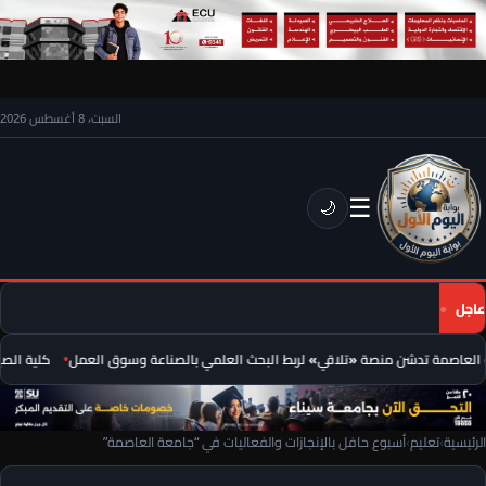
السبت، 8 أغسطس 2026
☰
🌙
عاجل
لعاصمة تدشن منصة «تلاقي» لربط البحث العلمي بالصناعة وسوق العمل
كلية الصيدل
الرئيسية
›
تعليم
›
أسبوع حافل بالإنجازات والفعاليات في “جامعة العاصمة”