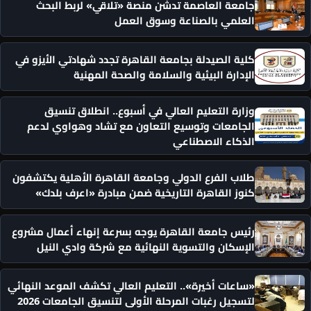
جامعة العاصمة تدشن منصة «تلاقي» لربط البحث
العلمي بالصناعة وسوق العمل
كلية الصيدلة بجامعة القاهرة تجدد شهادتي الأيزو في
الإدارة البيئية والسلامة والصحة المهنية
وزارة التعليم العالي في أسبوع.. انطلاق تنسيق
الجامعات وتوسيع التعاون مع تشاد وهواوي لدعم
الذكاء الاصطناعي
طلاب الفرع الدولي وجامعة القاهرة الأهلية يكتشفون
كنوز القاهرة التاريخية ضمن مبادرة «اعرف بلدك»
رئيس جامعة القاهرة يوجه بسرعة إنهاء أعمال مشروع
الإسكان والتسوية النهائية مع شركة وادي النيل
«ساعات أخيرة».. التعليم العالي تكشف الموعد النهائي
لتسجيل رغبات المرحلة الأولى لتنسيق الجامعات 2026