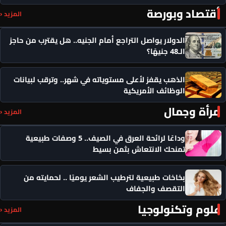
أقتصاد وبورصة
المزيد ‹
الدولار يواصل التراجع أمام الجنيه.. هل يقترب من حاجز
الـ48 جنيهًا؟
الذهب يقفز لأعلى مستوياته في شهر.. وترقب لبيانات
الوظائف الأمريكية
مرأة وجمال
المزيد ‹
وداعًا لرائحة العرق في الصيف.. 5 وصفات طبيعية
تمنحك الانتعاش بثمن بسيط
بخاخات طبيعية لترطيب الشعر يوميًا .. لحمايته من
التقصف والجفاف
علوم وتكنولوجيا
المزيد ‹