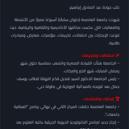
كتب جودة عبد الصادق إبراهيم
شهدت جامعة العاصمة (حلوان سابقًا) أسبوعًا مميزًا من الأنشطة
والفعاليات التي عكست مكانتها الأكاديمية والثقافية والرياضية، حيث
تنوعت الإنجازات بين احتفالات، تكريمات، مؤتمرات، معارض، ومبادرات
طلابية.
🎉 احتفالات وتكريمات
– الجامعة هنأت القيادة المصرية والشعب بمناسبة حلول شهر
رمضان المبارك، شهر الخير والبركات.
– رئيس الجامعة الدكتور السيد قنديل قدّم التهنئة للطالب يوسف
جمال بعد تتويجه بالميدالية البرونزية في بطولة دبي.
🏆 إنجازات وافتتاحات
– جامعة العاصمة حققت المركز الثاني في نهائي برنامج “العباقرة
جامعات”.
– إنجاز جديد لبرنامج التكنولوجيا الحيوية الجزيئية بكلية العلوم بعد