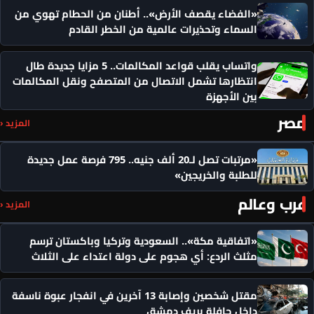
«الفضاء يقصف الأرض».. أطنان من الحطام تهوي من
السماء وتحذيرات عالمية من الخطر القادم
واتساب يقلب قواعد المكالمات.. 5 مزايا جديدة طال
انتظارها تشمل الاتصال من المتصفح ونقل المكالمات
بين الأجهزة
مصر
المزيد ‹
«مرتبات تصل لـ20 ألف جنيه.. 795 فرصة عمل جديدة
للطلبة والخريجين»
عرب وعالم
المزيد ‹
«اتفاقية مكة».. السعودية وتركيا وباكستان ترسم
مثلث الردع: أي هجوم على دولة اعتداء على الثلاث
مقتل شخصين وإصابة 13 آخرين في انفجار عبوة ناسفة
داخل حافلة بريف دمشق