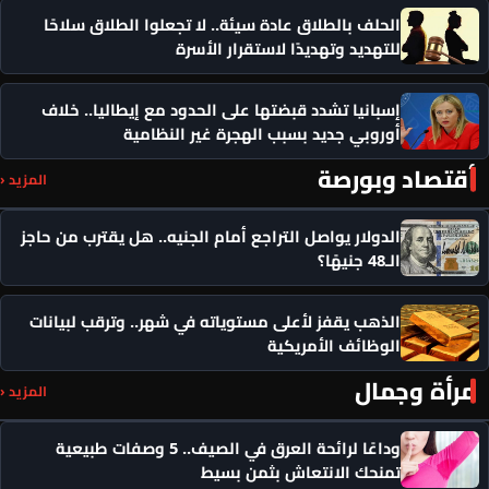
الحلف بالطلاق عادة سيئة.. لا تجعلوا الطلاق سلاحًا
للتهديد وتهديدًا لاستقرار الأسرة
إسبانيا تشدد قبضتها على الحدود مع إيطاليا.. خلاف
أوروبي جديد بسبب الهجرة غير النظامية
أقتصاد وبورصة
المزيد ‹
الدولار يواصل التراجع أمام الجنيه.. هل يقترب من حاجز
الـ48 جنيهًا؟
الذهب يقفز لأعلى مستوياته في شهر.. وترقب لبيانات
الوظائف الأمريكية
مرأة وجمال
المزيد ‹
وداعًا لرائحة العرق في الصيف.. 5 وصفات طبيعية
تمنحك الانتعاش بثمن بسيط