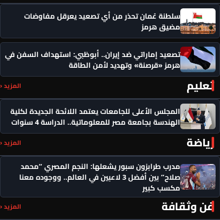
سلطنة عُمان تحذر من أي تصعيد يعرقل مفاوضات
مضيق هرمز
تصعيد إماراتي ضد إيران.. أبوظبي: استهداف السفن في
هرمز «قرصنة» وتهديد لأمن الطاقة
تعليم
المزيد ‹
المجلس الأعلى للجامعات يعتمد اللائحة الجديدة لكلية
الهندسة بجامعة مصر للمعلوماتية.. الدراسة 4 سنوات
رياضة
المزيد ‹
مدرب طرابزون سبور يشعلها: النجم المصري “محمد
صلاح” بين أفضل 3 لاعبين في العالم.. ووجوده معنا
مكسب كبير
فن وثقافة
المزيد ‹