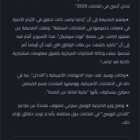
تدخل أجنبي في انتخابات 2020”.
🔸وتشير الصحيفة إلى أن “إدارة ترامب كانت تحقق في الأيام الأخيرة
في تصرفات خصومها في الانتخابات السابقة”. ونقلت الصحيفة عن
منشور لترامب على منصة “تروث سوشيال”، هذا الأسبوع، أشار فيه
إلى أن “غابارد كشفت عن مئات الوثائق التي تثبت أن أوباما أمر
شخصيًا عملاء وكالة المخابرات المركزية بتلفيق معلومات استخبارية
كاذبة ضد ترامب”.
🔸وكانت روسيا، نفت مرارا الاتهامات الأمريكية بـ”التدخل”، بما في
ذلك في الانتخابات الأمريكية. ووصفها المتحدث باسم الكرملين
دميتري بيسكوف، بأنها “عارية تمامًا عن الصحة”.
🔸 وصرح وزير الخارجية الروسي سيرغي لافروف، متحدثا عن مزاعم
“التدخل الروسي” في انتخابات دول مختلفة، بأنه لا توجد حقائق تؤكد
ذلك.