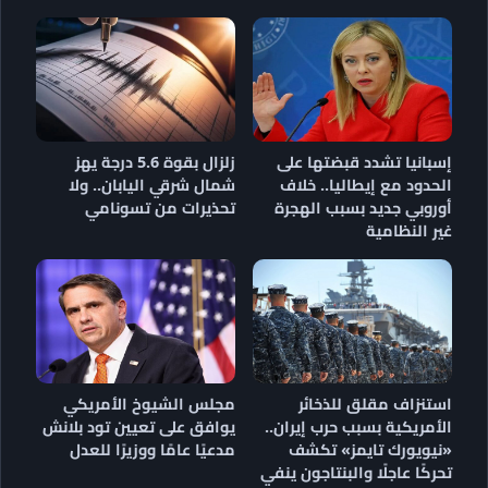
إسبانيا تشدد قبضتها على
زلزال بقوة 5.6 درجة يهز
الحدود مع إيطاليا.. خلاف
شمال شرقي اليابان.. ولا
أوروبي جديد بسبب الهجرة
تحذيرات من تسونامي
غير النظامية
استنزاف مقلق للذخائر
مجلس الشيوخ الأمريكي
الأمريكية بسبب حرب إيران..
يوافق على تعيين تود بلانش
«نيويورك تايمز» تكشف
مدعيًا عامًا ووزيرًا للعدل
تحركًا عاجلًا والبنتاجون ينفي