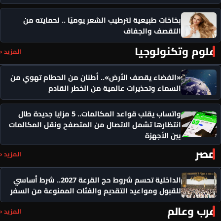
بخاخات طبيعية لترطيب الشعر يوميًا .. لحمايته من
التقصف والجفاف
علوم وتكنولوجيا
المزيد ‹
«الفضاء يقصف الأرض».. أطنان من الحطام تهوي من
السماء وتحذيرات عالمية من الخطر القادم
واتساب يقلب قواعد المكالمات.. 5 مزايا جديدة طال
انتظارها تشمل الاتصال من المتصفح ونقل المكالمات
بين الأجهزة
مصر
المزيد ‹
الداخلية تحسم شروط حج القرعة 2027.. شرط أساسي
للقبول ومواعيد التقديم والفئات الممنوعة من السفر
عرب وعالم
المزيد ‹