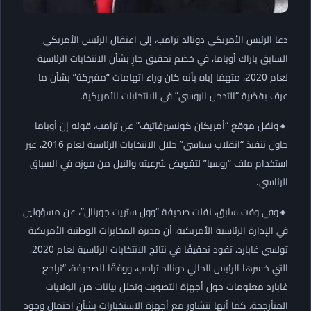
دعا الرئيس الأمريكي دونالد ترامب، إلى اعتقال الرئيس الأمريكي
السابق باراك أوباما، في خضم تحقيق جارٍ بشأن الانتخابات الرئاسية
لعام 2020، متهمًا إياه بأنه كان وراء اتهامات “مفبركة” بشأن ما
عرف بقضية “التدخل الروسي” في الانتخابات الأمريكية.
🔸ونقل موقع “أمريكان كونسيرفاتيف” عن ترامب، قوله إن أوباما
حاول تنفيذ “انقلاب سياسي” خلال الانتخابات الرئاسية لعام 2016، عبر
استخدام ملف “روسيا” لتقويض شرعيته والنيل من فوزه في السباق
الرئاسي.
🔸وفي وقت سابق، نقلت صحيفة “وول ستريت جورنال”، عن مسؤولين
في الإدارة الرئاسية الأمريكية، أن مديرة المخابرات الوطنية الأمريكية
تولسي غابارد، تقود تحقيقًا في نتائج الانتخابات الرئاسية لعام 2020،
التي خسرها الرئيس الحالي دونالد ترامب، ووفقًا للصحيفة، “تراجع
غابارد معلومات حول أجهزة التصويت وتحلل بيانات من الولايات
المتأرجحة، كما أنها تتشاور مع أجهزة الاستخبارات بشأن احتمال وجود