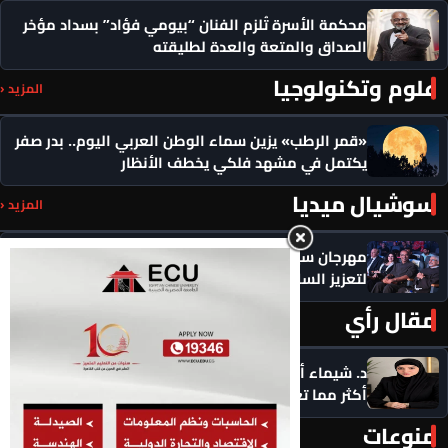
محكمة الأسرة تُلزم الفنان “بيومي فؤاد” بسداد مؤخر
الصداق والمتعة والعدة لطليقته
علوم وتكنولوجيا
المزيد ‹
«قمر الرطب» يزين سماء الوطن العربي اليوم.. بدر صفر
يكتمل في مشهد فلكي يخطف الأنظار
سوشيال ميديا
المزيد ‹
مهرجان سيمفوني للفنون يكرم رموزاً مؤثرة ويدعو
لتعزيز السلام
مقال رأي
المزيد ‹
د. شيماء أحمدين تكتب .. حين يعرفك الذكاء الاصطناعي
أكثر مما تعرف نفسك: هل ما زالت اختياراتنا حُرّة؟
منوعات
المزيد ‹