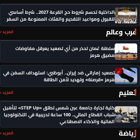
الداخلية تحسم شروط حج القرعة 2027.. شرط أساسي
للقبول ومواعيد التقديم والفئات الممنوعة من السفر
عرب وعالم
المزيد ‹
سلطنة عُمان تحذر من أي تصعيد يعرقل مفاوضات
مضيق هرمز
تصعيد إماراتي ضد إيران.. أبوظبي: استهداف السفن في
هرمز «قرصنة» وتهديد لأمن الطاقة
تعليم
المزيد ‹
كلية تجارة جامعة عين شمس تطلق «STEP Up» لتأهيل
شباب القطاع المالي.. 100 ساعة تدريبية في التكنولوجيا
المالية والذكاء الاصطناعي
رياضة
المزيد ‹