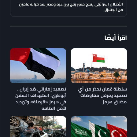
الأحتلال اسرائيلي يفتح معبر رفح بين غزة ومصر بعد قرابة عامين
من الإغلاق
اقرأ أيضًا
سلطنة عُمان تحذر من أي
تصعيد إماراتي ضد إيران..
تصعيد يعرقل مفاوضات
أبوظبي: استهداف السفن
مضيق هرمز
في هرمز «قرصنة» وتهديد
لأمن الطاقة