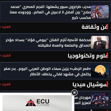
مدرب طرابزون سبور يشعلها: النجم المصري “محمد
صلاح” بين أفضل 3 لاعبين في العالم.. ووجوده معنا
مكسب كبير
فن وثقافة
المزيد ‹
محكمة الأسرة تُلزم الفنان “بيومي فؤاد” بسداد مؤخر
الصداق والمتعة والعدة لطليقته
علوم وتكنولوجيا
المزيد ‹
«قمر الرطب» يزين سماء الوطن العربي اليوم.. بدر صفر
يكتمل في مشهد فلكي يخطف الأنظار
سوشيال ميديا
المزيد ‹
مهرجان سيمفوني للفنون يكرم رموزاً مؤثرة ويدعو
لتعزيز السلام