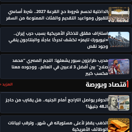
الداخلية تحسم شروط حج القرعة 2027.. شرط أساسي
للقبول ومواعيد التقديم والفئات الممنوعة من السفر
استنزاف مقلق للذخائر الأمريكية بسبب حرب إيران..
«نيويورك تايمز» تكشف تحركًا عاجلًا والبنتاجون ينفي
وجود نقص
مدرب طرابزون سبور يشعلها: النجم المصري “محمد
صلاح” بين أفضل 3 لاعبين في العالم.. ووجوده معنا
مكسب كبير
أقتصاد وبورصة
المزيد ‹
الدولار يواصل التراجع أمام الجنيه.. هل يقترب من حاجز
الـ48 جنيهًا؟
الذهب يقفز لأعلى مستوياته في شهر.. وترقب لبيانات
الوظائف الأمريكية