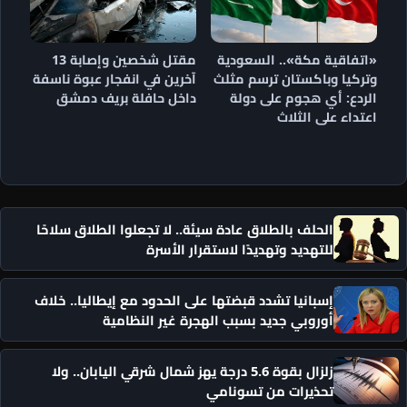
«اتفاقية مكة».. السعودية
مقتل شخصين وإصابة 13
وتركيا وباكستان ترسم مثلث
آخرين في انفجار عبوة ناسفة
الردع: أي هجوم على دولة
داخل حافلة بريف دمشق
اعتداء على الثلاث
الحلف بالطلاق عادة سيئة.. لا تجعلوا الطلاق سلاحًا
للتهديد وتهديدًا لاستقرار الأسرة
إسبانيا تشدد قبضتها على الحدود مع إيطاليا.. خلاف
أوروبي جديد بسبب الهجرة غير النظامية
زلزال بقوة 5.6 درجة يهز شمال شرقي اليابان.. ولا
تحذيرات من تسونامي