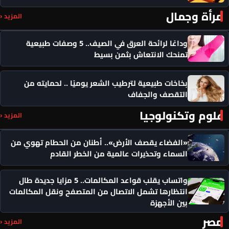
مرأة وجمال
المزيد ‹
وداعًا لرائحة العرق في الصيف.. 5 وصفات طبيعية
تمنحك الانتعاش بثمن بسيط
بخاخات طبيعية لترطيب الشعر يوميًا .. لحمايته من
التقصف والجفاف
علوم وتكنولوجيا
المزيد ‹
«الفضاء يقصف الأرض».. أطنان من الحطام تهوي من
السماء وتحذيرات عالمية من الخطر القادم
واتساب يقلب قواعد المكالمات.. 5 مزايا جديدة طال
انتظارها تشمل الاتصال من المتصفح ونقل المكالمات
بين الأجهزة
مصر
المزيد ‹