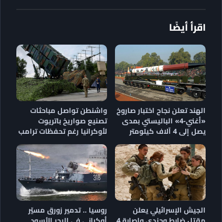
اقرأ أيضًا
الهند تعلن نجاح اختبار صاروخ
واشنطن تواصل مباحثات
«أغني-4» الباليستي بمدى
تصنيع صواريخ باتريوت
يصل إلى 4 آلاف كيلومتر
لأوكرانيا رغم تحفظات ترامب
الجيش الإسرائيلي يعلن
روسيا .. تدمير زورق مسيّر
مقتل ضابط وجندي وإصابة 4
أوكراني في البحر الأسود