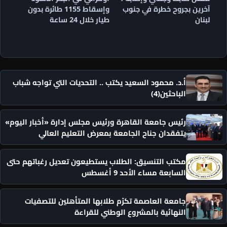
آخرين بجروح خطرة في جنوب
وإسقاط 1155 طائرة بدون
لبنان
طيار خلال 24 ساعة
أ.د. محمود السعيد يكتب .. التحديات التي تواجه شباب
الباحثين(4)
رئيس جامعة القاهرة ورئيس مجلس إدارة «أخبار اليوم»
يتفقدان جناح الجامعة بمعرض التعليم العالي
مكتب التنسيق: الطلاب يستطيعون تعديل رغباتهم حتى
السابعة مساء الأحد 9 أغسطس
جامعة العاصمة تكرّم طلابها المتأهلين للتصفيات
النهائية بالمشروع الوطني للقراءة