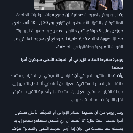
وقال روبيو في تصريحات صحفية، إن جميع قوات الولايات المتحدة
المنتشرة فى الشرق الأوسط، والتي تتراوح بين 30 إلى 40 ألف جندي
موزعين على 9 مواقع، “في متناول الصواريخ والمسيرات الإيرانية”،
مطالبًا بضرورة امتلاك قدرة كافية للرد ومنع أي هجوم استباقي على
القوات الأمريكية وحلفائها في المنطقة.
روبيو: سقوط النظام الإيراني أو المرشد الأعلى سيكون أمرًا
معقدًا
وأضاف السيناتور الأمريكي أن “الرئيس الأمريكي دونالد ترامب يحتفظ
دائمًا بخيار الدفاع الاستباقي”، معربًا عن أمله في ألا تصل الأمور إلى
مرحلة الخيار العسكري مع إيران، مشددًا على أهمية التقييم الدقيق
لكل التحركات المحتملة لطهران.
وحذر روبيو من أن سقوط النظام الإيراني أو المرشد الأعلى سيكون
أمرًا معقدًا، حيث قال: “لا أعتقد أن أي شخص يستطيع تقديم إجابة
بسيطة عما سيحدث في إيران إذا أزيح المرشد الأعلى والنظام”، مؤكدًا