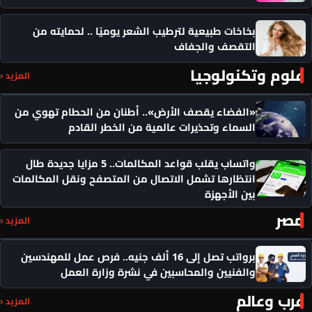
بخاخات طبيعية لترطيب الشعر يوميًا .. لحمايته من
التقصف والجفاف
علوم وتكنولوجيا
المزيد ‹
«الفضاء يقصف الأرض».. أطنان من الحطام تهوي من
السماء وتحذيرات عالمية من الخطر القادم
واتساب يقلب قواعد المكالمات.. 5 مزايا جديدة طال
انتظارها تشمل الاتصال من المتصفح ونقل المكالمات
بين الأجهزة
مصر
المزيد ‹
برواتب تصل إلى 16 ألف جنيه.. فرص عمل للمهندسين
والفنيين والمحاسبين في نشرة وزارة العمل
عرب وعالم
المزيد ‹