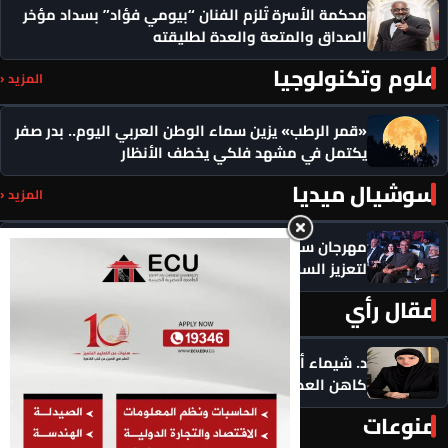
محكمة الأسرة تُلزم الفنان “بيومي فؤاد” بسداد مؤخر
الصداق والمتعة والعدة لطليقته
علوم وتكنولوجيا
المزيد ‹
«قمر الرطب» يزين سماء الوطن العربي اليوم.. بدر صفر
يكتمل في مشهد فلكي يخطف الأنظار
سوشيال ميديا
المزيد ‹
مهرجان سيمفوني للفنون يكرم رموزاً مؤثرة ويدعو
لتعزيز السلام
مقال رأي
المزيد ‹
د. شيماء أحمدين تكتب .. حين يصبح الذكاء الاصطناعي
كاهن العصر: هل نستبدل التأمل بالاستهلاك؟
منوعات
المزيد ‹