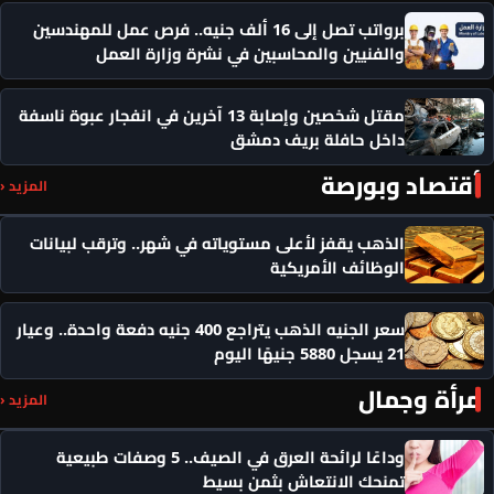
برواتب تصل إلى 16 ألف جنيه.. فرص عمل للمهندسين
والفنيين والمحاسبين في نشرة وزارة العمل
مقتل شخصين وإصابة 13 آخرين في انفجار عبوة ناسفة
داخل حافلة بريف دمشق
أقتصاد وبورصة
المزيد ‹
الذهب يقفز لأعلى مستوياته في شهر.. وترقب لبيانات
الوظائف الأمريكية
سعر الجنيه الذهب يتراجع 400 جنيه دفعة واحدة.. وعيار
21 يسجل 5880 جنيهًا اليوم
مرأة وجمال
المزيد ‹
وداعًا لرائحة العرق في الصيف.. 5 وصفات طبيعية
تمنحك الانتعاش بثمن بسيط