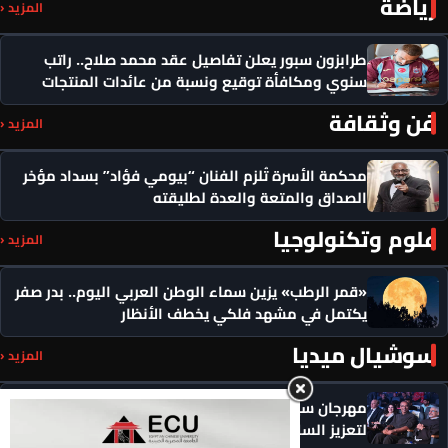
رياضة
المزيد ‹
طرابزون سبور يعلن تفاصيل عقد محمد صلاح.. راتب
سنوي ومكافأة توقيع ونسبة من عائدات المنتجات
فن وثقافة
المزيد ‹
محكمة الأسرة تُلزم الفنان “بيومي فؤاد” بسداد مؤخر
الصداق والمتعة والعدة لطليقته
علوم وتكنولوجيا
المزيد ‹
«قمر الرطب» يزين سماء الوطن العربي اليوم.. بدر صفر
يكتمل في مشهد فلكي يخطف الأنظار
سوشيال ميديا
المزيد ‹
مهرجان سيمفوني للفنون يكرم رموزاً مؤثرة ويدعو
لتعزيز السلام