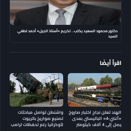
دكتور محمود السعيد يكتب.. تكريم «أستاذ الجيل» أحمد لطفي
السيد
اقرأ أيضًا
الهند تعلن نجاح اختبار صاروخ
واشنطن تواصل مباحثات
«أغني-4» الباليستي بمدى
تصنيع صواريخ باتريوت
يصل إلى 4 آلاف كيلومتر
لأوكرانيا رغم تحفظات ترامب