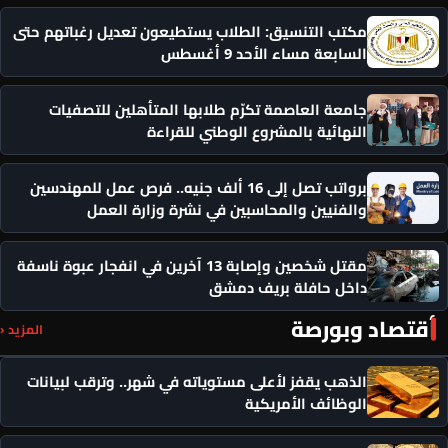
مكتب التنسيق: الطلاب يستطيعون تعديل رغباتهم حتى
السابعة مساء الأحد 9 أغسطس
جامعة العاصمة تكرّم طلابها المتأهلين للتصفيات
النهائية بالمشروع الوطني للقراءة
برواتب تصل إلى 16 ألف جنيه.. فرص عمل للمهندسين
والفنيين والمحاسبين في نشرة وزارة العمل
مقتل شخصين وإصابة 13 آخرين في انفجار عبوة ناسفة
داخل حافلة بريف دمشق
أقتصاد وبورصة
المزيد ‹
الذهب يقفز لأعلى مستوياته في شهر.. وترقب لبيانات
الوظائف الأمريكية