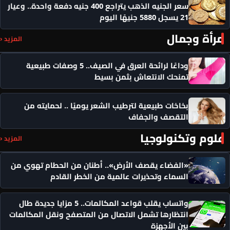
سعر الجنيه الذهب يتراجع 400 جنيه دفعة واحدة.. وعيار
21 يسجل 5880 جنيهًا اليوم
مرأة وجمال
المزيد ‹
وداعًا لرائحة العرق في الصيف.. 5 وصفات طبيعية
تمنحك الانتعاش بثمن بسيط
بخاخات طبيعية لترطيب الشعر يوميًا .. لحمايته من
التقصف والجفاف
علوم وتكنولوجيا
المزيد ‹
«الفضاء يقصف الأرض».. أطنان من الحطام تهوي من
السماء وتحذيرات عالمية من الخطر القادم
واتساب يقلب قواعد المكالمات.. 5 مزايا جديدة طال
انتظارها تشمل الاتصال من المتصفح ونقل المكالمات
بين الأجهزة