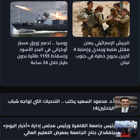
الجيش الإسرائيلي يعلن
روسيا .. تدمير زورق مسيّر
مقتل ضابط وجندي وإصابة 4
أوكراني في البحر الأسود
آخرين بجروح خطرة في جنوب
وإسقاط 1155 طائرة بدون
لبنان
طيار خلال 24 ساعة
أ.د. محمود السعيد يكتب .. التحديات التي تواجه شباب
الباحثين(4)
رئيس جامعة القاهرة ورئيس مجلس إدارة «أخبار اليوم»
يتفقدان جناح الجامعة بمعرض التعليم العالي