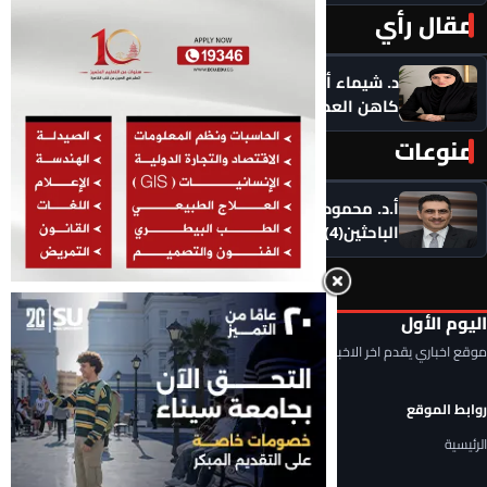
مقال رأي
المزيد ‹
د. شيماء أحمدين تكتب .. حين يصبح الذكاء الاصطناعي
كاهن العصر: هل نستبدل التأمل بالاستهلاك؟
منوعات
المزيد ‹
أ.د. محمود السعيد يكتب .. التحديات التي تواجه شباب
الباحثين(4)
اليوم الأول
موقع اخباري يقدم اخر الاخبار المحلية والعربية والعالمية
روابط الموقع
الرئيسية