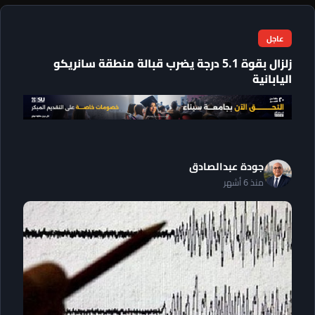
عاجل
زلزال بقوة 5.1 درجة يضرب قبالة منطقة سانريكو
اليابانية
جودة عبدالصادق
منذ 6 أشهر