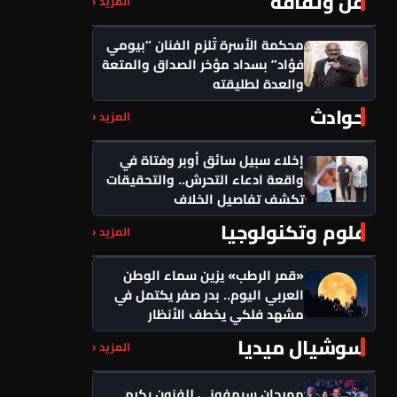
فن وثقافة
المزيد ‹
محكمة الأسرة تُلزم الفنان “بيومي
فؤاد” بسداد مؤخر الصداق والمتعة
والعدة لطليقته
حوادث
المزيد ‹
إخلاء سبيل سائق أوبر وفتاة في
واقعة ادعاء التحرش.. والتحقيقات
تكشف تفاصيل الخلاف
علوم وتكنولوجيا
المزيد ‹
«قمر الرطب» يزين سماء الوطن
العربي اليوم.. بدر صفر يكتمل في
مشهد فلكي يخطف الأنظار
سوشيال ميديا
المزيد ‹
مهرجان سيمفوني للفنون يكرم