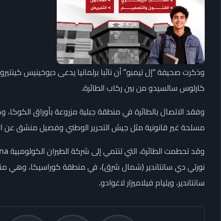
وذكرت صحيفة “إل تيمبو” أن نائبا برلمانيا يدعى ديوخينيس كينتي
كارلوس سالسيدو من بين ركاب الطائرة.
وفقد الاتصال بالطائرة في منطقة جبلية مزروعة ‌بأوراق الكوكا، 
مسلحة غير قانونية مثل جيش التحرير الوطني وفصيل منشق عن القو
نورتي دي سانتاندير (شمال شرق)، في منطقة كوراسيكا، وهي منطق
سانتاندير، ويليام فيلاميزار لاغوادو.