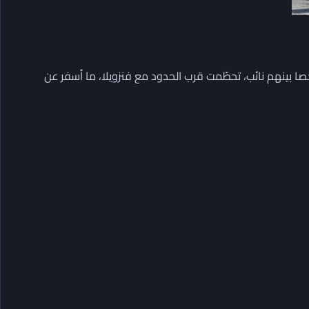
ئة الطيران المدني الكولومبية أن طائرة كانت تقلّ 15 شخصا بينهم نائب، تحطّمت قرب الحدود مع فنزويلا، ما أسفر عن