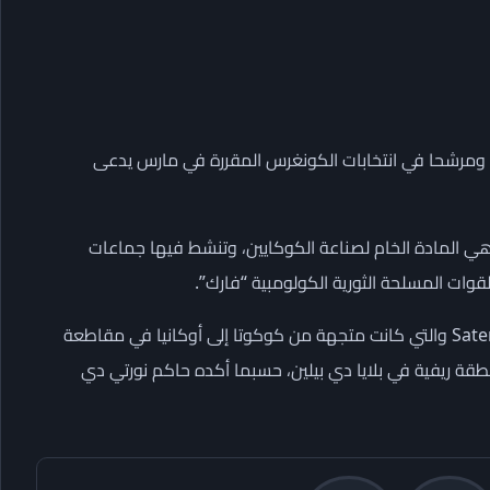
رو ومرشحا في انتخابات الكونغرس المقررة في ‌مارس يدعى
وهي المادة الخام لصناعة الكوكايين، وتنشط فيها جماعات
ات المسلحة الثورية الكولومبية “فارك”.
وقد تحطمت الطائرة، التي تنتمي إلى شركة الطيران الكولومبية Satena والتي كانت متجهة من كوكوتا إلى أوكانيا في مقاطعة
ة ريفية في بلايا دي بيلين، حسبما أكده حاكم نورتي دي