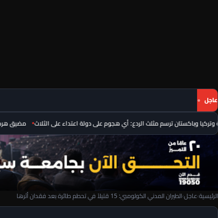
عاجل
باكستان ترسم مثلث الردع: أي هجوم على دولة اعتداء على الثلاث
مضيق هرمز على صف
الرئيسية
›
عاجل
›
الطيران المدني الكولومبي: 15 قتيلاً في تحطم طائرة بعد فقدان أثرها