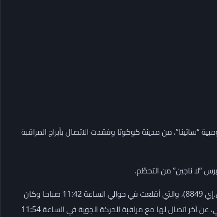
بية “ساتينا”، من مدينة كوكوتا وفقدت الاتصال بأبراج المراقبة
 “لا ناجين” من التحطّم.
وكانت شركة الطيران قد أفادت في بيان “أبلغت الرحلة رقم (إن.إس.إي 8849)، والتي أقلعت في حوالي الساعة 11:42 صباحا وكان
من المقرر أن تهبط في حوالي الساعة 12:05 ظهرا بالتوقيت المحلي، عن آخر اتصال لها مع مراقبة الحركة الجوية في الساعة 11:54