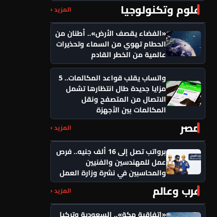
علوم وتكنولوجيا
المزيد ‹
«الفضاء يقصف الأرض».. أطنان من
الحطام تهوي من السماء وتحذيرات
عالمية من الخطر القادم
واتساب يقلب قواعد المكالمات.. 5
مزايا جديدة طال انتظارها تشمل
الاتصال من المتصفح ونقل
المكالمات بين الأجهزة
مصر
المزيد ‹
برواتب تصل إلى 16 ألف جنيه.. فرص
عمل للمهندسين والفنيين
والمحاسبين في نشرة وزارة العمل
عرب وعالم
المزيد ‹
«اتفاقية مكة».. السعودية وتركيا