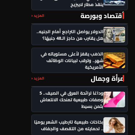
ينقذ مطار لايبزيج
أقتصاد وبورصة
المزيد ‹
الدولار يواصل التراجع أمام الجنيه..
هل يقترب من حاجز الـ48 جنيهًا؟
الذهب يقفز لأعلى مستوياته في
شهر.. وترقب لبيانات الوظائف
الأمريكية
مرأة وجمال
المزيد ‹
وداعًا لرائحة العرق في الصيف.. 5
وصفات طبيعية تمنحك الانتعاش
بثمن بسيط
بخاخات طبيعية لترطيب الشعر يوميًا
.. لحمايته من التقصف والجفاف