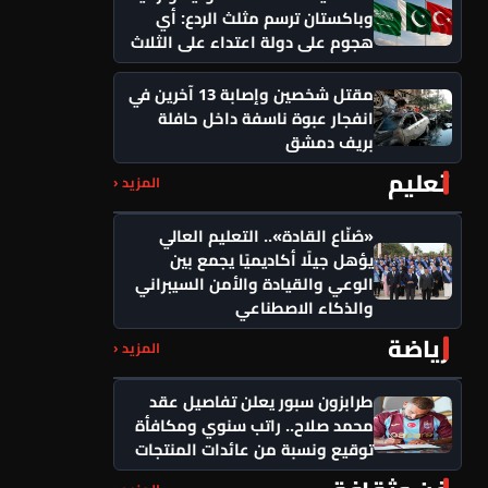
وباكستان ترسم مثلث الردع: أي
هجوم على دولة اعتداء على الثلاث
مقتل شخصين وإصابة 13 آخرين في
انفجار عبوة ناسفة داخل حافلة
بريف دمشق
تعليم
المزيد ‹
«صُنّاع القادة».. التعليم العالي
يؤهل جيلًا أكاديميًا يجمع بين
الوعي والقيادة والأمن السيبراني
والذكاء الاصطناعي
رياضة
المزيد ‹
طرابزون سبور يعلن تفاصيل عقد
محمد صلاح.. راتب سنوي ومكافأة
توقيع ونسبة من عائدات المنتجات