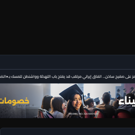
يح ساخن.. اتفاق إيراني مرتقب قد يفتح باب التهدئة وواشنطن تتمسك بـ«الضغط الأ