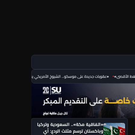
قصى»
«عقوبات جديدة على موسكو.. الشيوخ الأمريكي يفتح جبهة ضغط جديدة ضد رو
«اتفاقية مكة».. السعودية وتركيا
وباكستان ترسم مثلث الردع: أي