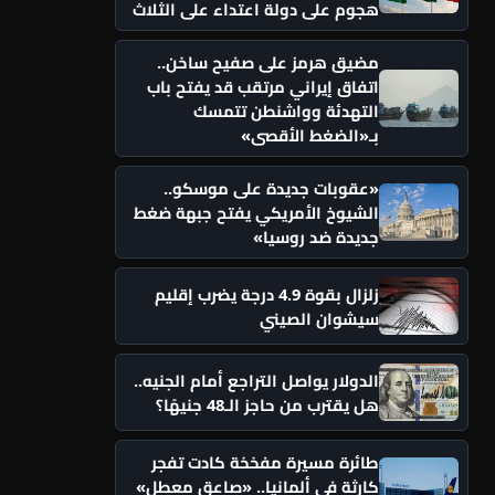
هجوم على دولة اعتداء على الثلاث
مضيق هرمز على صفيح ساخن..
اتفاق إيراني مرتقب قد يفتح باب
التهدئة وواشنطن تتمسك
بـ«الضغط الأقصى»
«عقوبات جديدة على موسكو..
الشيوخ الأمريكي يفتح جبهة ضغط
جديدة ضد روسيا»
زلزال بقوة 4.9 درجة يضرب إقليم
سيشوان الصيني
الدولار يواصل التراجع أمام الجنيه..
هل يقترب من حاجز الـ48 جنيهًا؟
طائرة مسيرة مفخخة كادت تفجر
كارثة في ألمانيا.. «صاعق معطل»