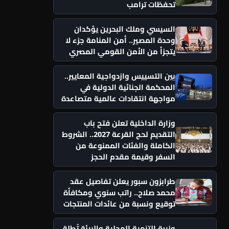
تحفظات ترامب
السيسي وملك البحرين يؤكدان
وحدة المصير.. أمن المنامة جزء لا
يتجزأ من الأمن القومي المصري
بين التسييس وازدواجية المعايير..
المحكمة الجنائية الدولية في
مواجهة انتقادات عالمية متصاعدة
وزارة الداخلية تعلن فتح باب
التقديم لحج القرعة 2027.. الشروط
الكاملة والفئات الممنوعة من
السفر وقيمة مقدم الحجز
طرابزون سبور يعلن تفاصيل عقد
محمد صلاح.. راتب سنوي ومكافأة
توقيع ونسبة من عائدات المنتجات
وزيرة التنمية المحلية والبيئة تُطلق