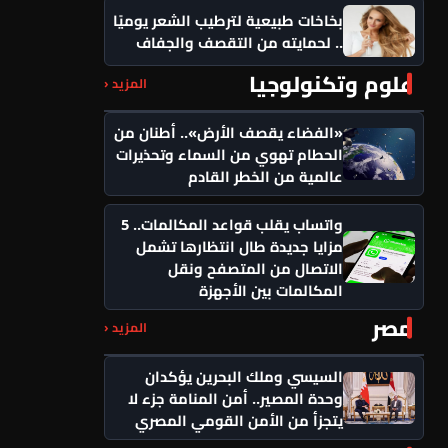
بخاخات طبيعية لترطيب الشعر يوميًا
.. لحمايته من التقصف والجفاف
علوم وتكنولوجيا
المزيد ‹
«الفضاء يقصف الأرض».. أطنان من
الحطام تهوي من السماء وتحذيرات
عالمية من الخطر القادم
واتساب يقلب قواعد المكالمات.. 5
مزايا جديدة طال انتظارها تشمل
الاتصال من المتصفح ونقل
المكالمات بين الأجهزة
مصر
المزيد ‹
السيسي وملك البحرين يؤكدان
وحدة المصير.. أمن المنامة جزء لا
يتجزأ من الأمن القومي المصري