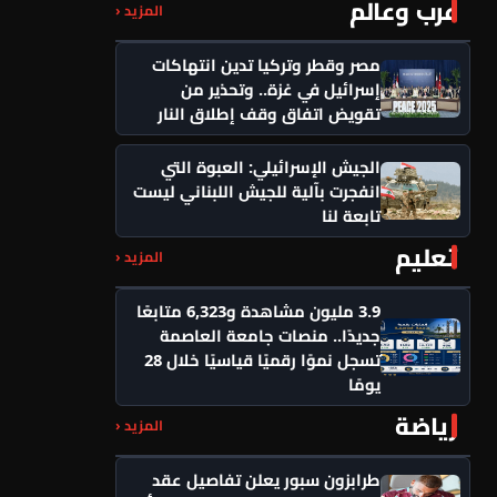
عرب وعالم
المزيد ‹
مصر وقطر وتركيا تدين انتهاكات
إسرائيل في غزة.. وتحذير من
تقويض اتفاق وقف إطلاق النار
الجيش الإسرائيلي: العبوة التي
انفجرت بآلية للجيش اللبناني ليست
تابعة لنا
تعليم
المزيد ‹
3.9 مليون مشاهدة و6,323 متابعًا
جديدًا.. منصات جامعة العاصمة
تسجل نموًا رقميًا قياسيًا خلال 28
يومًا
رياضة
المزيد ‹
طرابزون سبور يعلن تفاصيل عقد