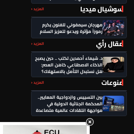
سوشيال ميديا
المزيد ‹
مهرجان سيمفوني للفنون يكرم
رموزاً مؤثرة ويدعو لتعزيز السلام
مقال رأي
المزيد ‹
د. شيماء أحمدين تكتب .. حين يصبح
الذكاء الاصطناعي كاهن العصر:
هل نستبدل التأمل بالاستهلاك؟
منوعات
المزيد ‹
بين التسييس وازدواجية المعايير..
المحكمة الجنائية الدولية في
مواجهة انتقادات عالمية متصاعدة