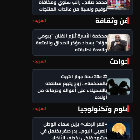
محمد صلاح.. راتب سنوي ومكافأة
توقيع ونسبة من عائدات المنتجات
فن وثقافة
المزيد ‹
محكمة الأسرة تُلزم الفنان “بيومي
فؤاد” بسداد مؤخر الصداق والمتعة
والعدة لطليقته
حوادث
المزيد ‹
⚖️ «20 سنة جواز انتهت
بالمحكمة».. زوج يتهم مطلقته
بالاستيلاء على أمواله وحرمانه من
أولاده
علوم وتكنولوجيا
المزيد ‹
«قمر الرطب» يزين سماء الوطن
العربي اليوم.. بدر صفر يكتمل في
مشهد فلكي يخطف الأنظار