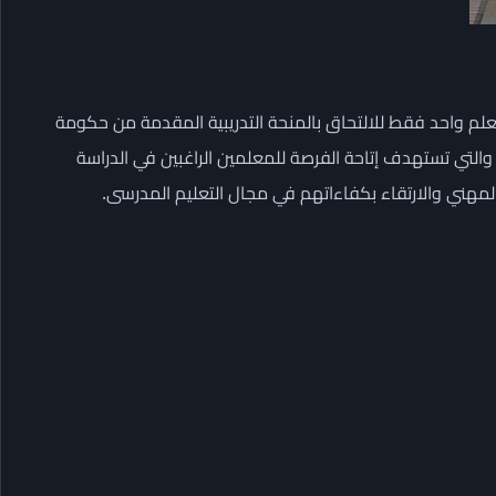
ح معلم واحد فقط للالتحاق بالمنحة التدريبية المقدمة من حكومة
يابان منحة MEXT للمعلمين المصريين وذلك للعام المالي 2026، والتي تستهدف إتاحة الفرصة للمعلمين الراغبين في الدراسة
المهني والارتقاء بكفاءاتهم في مجال التعليم المدرسى.