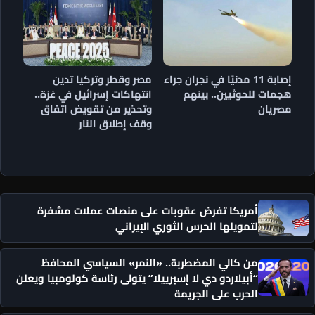
إصابة 11 مدنيًا في نجران جراء
مصر وقطر وتركيا تدين
هجمات للحوثيين.. بينهم
انتهاكات إسرائيل في غزة..
مصريان
وتحذير من تقويض اتفاق
وقف إطلاق النار
أمريكا تفرض عقوبات على منصات عملات مشفرة
لتمويلها الحرس الثوري الإيراني
من كالي المضطربة.. «النمر» السياسي المحافظ
“أبيلاردو دي لا إسبرييلا” يتولى رئاسة كولومبيا ويعلن
الحرب على الجريمة