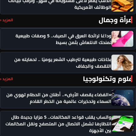
الذهب يقفز لأعلى مستوياته في شهر.. وترقب لبيانات
الوظائف الأمريكية
مرأة وجمال
المزيد ‹
وداعًا لرائحة العرق في الصيف.. 5 وصفات طبيعية
تمنحك الانتعاش بثمن بسيط
بخاخات طبيعية لترطيب الشعر يوميًا .. لحمايته من
التقصف والجفاف
علوم وتكنولوجيا
المزيد ‹
«الفضاء يقصف الأرض».. أطنان من الحطام تهوي من
السماء وتحذيرات عالمية من الخطر القادم
واتساب يقلب قواعد المكالمات.. 5 مزايا جديدة طال
انتظارها تشمل الاتصال من المتصفح ونقل المكالمات
بين الأجهزة