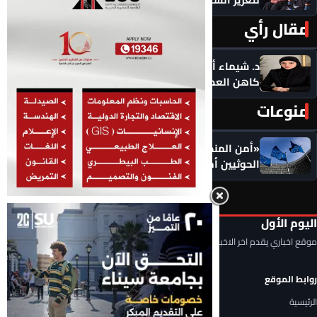
مقال رأي
المزيد ‹
د. شيماء أحمدين تكتب .. حين يصبح الذكاء الاصطناعي
كاهن العصر: هل نستبدل التأمل بالاستهلاك؟
منوعات
المزيد ‹
«أمن المنطقة في خطر».. الاتحاد الأوروبي يضع
الحوثيين أمام مسؤولياتهم: أوقفوا الهجمات فورًا
اليوم الأول
موقع اخباري يقدم اخر الاخبار المحلية والعربية والعالمية
روابط الموقع
الرئيسية