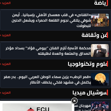
رياضة
المزيد ‹
«القناص» في قلب معسكر الأهلي بإسبانيا.. أيمن
شوقي يلتقي نجوم القلعة الحمراء ويشعل الحنين
للبطولات
فن وثقافة
المزيد ‹
محكمة الأسرة تُلزم الفنان “بيومي فؤاد” بسداد مؤخر
الصداق والمتعة والعدة لطليقته
علوم وتكنولوجيا
المزيد ‹
«قمر الرطب» يزين سماء الوطن العربي اليوم.. بدر صفر
يكتمل في مشهد فلكي يخطف الأنظار
سوشيال ميديا
المزيد ‹
مهرجان سيمفوني للفنون يكرم رموزاً مؤثرة ويدعو
لتعزيز السلام