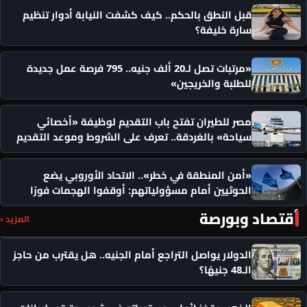
قبل النطق بالحكم.. كيف كشفت النيابة أدوار تنظيم
سارة خليفة؟
«مرتبات تصل لـ20 ألف جنيه.. 795 فرصة عمل جديدة
للطلبة والخريجين»
مصر للطيران تفتح باب التقديم لوظيفة «أخصائي
سياحة» بالغردقة.. تعرف على الشروط وموعد التقديم
«أمن المنطقة في خطر».. الاتحاد الأوروبي يضع
الحوثيين أمام مسؤولياتهم: أوقفوا الهجمات فورًا
أقتصاد وبورصة
المزيد ‹
الدولار يواصل التراجع أمام الجنيه.. هل يقترب من حاجز
الـ48 جنيهًا؟