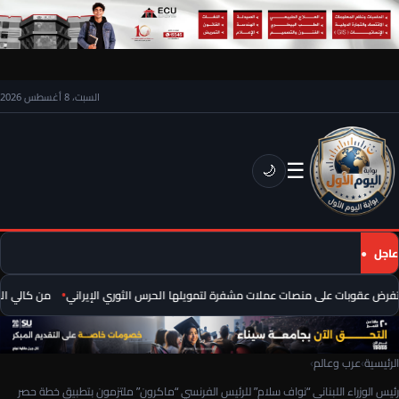
السبت، 8 أغسطس 2026
☰
🌙
عاجل
فرض عقوبات على منصات عملات مشفرة لتمويلها الحرس الثوري الإيراني
من كالي المض
الرئيسية
›
عرب وعالم
›
رئيس الوزراء اللبناني “نواف سلام” للرئيس الفرنسي “ماكرون” ملتزمون بتطبيق خطة حصر