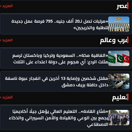
مصر
المزيد ‹
«مرتبات تصل لـ20 ألف جنيه.. 795 فرصة عمل جديدة
للطلبة والخريجين»
عرب وعالم
المزيد ‹
«اتفاقية مكة».. السعودية وتركيا وباكستان ترسم
مثلث الردع: أي هجوم على دولة اعتداء على الثلاث
مقتل شخصين وإصابة 13 آخرين في انفجار عبوة ناسفة
داخل حافلة بريف دمشق
تعليم
المزيد ‹
«صُنّاع القادة».. التعليم العالي يؤهل جيلًا أكاديميًا
يجمع بين الوعي والقيادة والأمن السيبراني والذكاء
الاصطناعي