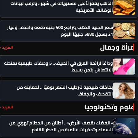
الذهب يقفز لأعلى مستوياته في شهر.. وترقب لبيانات
الوظائف الأمريكية
سعر الجنيه الذهب يتراجع 400 جنيه دفعة واحدة.. وعيار
21 يسجل 5880 جنيهًا اليوم
مرأة وجمال
المزيد ‹
وداعًا لرائحة العرق في الصيف.. 5 وصفات طبيعية تمنحك
الانتعاش بثمن بسيط
بخاخات طبيعية لترطيب الشعر يوميًا .. لحمايته من
التقصف والجفاف
علوم وتكنولوجيا
المزيد ‹
«الفضاء يقصف الأرض».. أطنان من الحطام تهوي من
السماء وتحذيرات عالمية من الخطر القادم