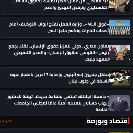
عبد العاطي من عمّان: مصر تتمسك بحقوق الشعب
الفلسطيني وترفض التهجير والضم
«فوق الـ40».. وزارة العمل تفتح أبواب التوظيف أمام
أصحاب الخبرات وتكسر حاجز السن
تعاون مصري ـ دولي لتعزيز حقوق الإنسان.. لقاء يجمع
رئيس «القومي لحقوق الإنسان» والمدير التنفيذي
لمعهد جنيف
مقتل جنديين إسرائيليين وإصابة 7 آخرين بانفجار عبوة
ناسفة في جنوب لبنان
«جامعة الجلالة» تحتفي بكفاءة جديدة.. تهنئة للدكتور
إيهاب حسانين بتعيينه أمينًا عامًا لمجلس الجامعات
الخاصة
أقتصاد وبورصة
المزيد ‹