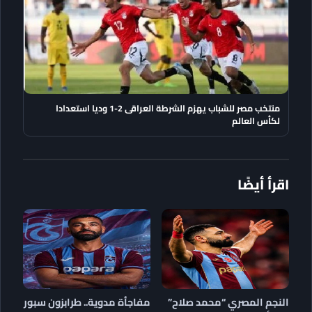
منتخب مصر للشباب يهزم الشرطة العراقى 2-1 وديا استعدادا
لكأس العالم
اقرأ أيضًا
النجم المصري “محمد صلاح”
مفاجأة مدوية.. طرابزون سبور