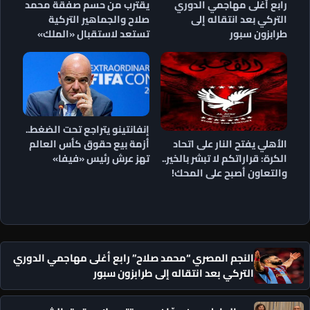
رابع أغلى مهاجمي الدوري
يقترب من حسم صفقة محمد
التركي بعد انتقاله إلى
صلاح والجماهير التركية
طرابزون سبور
تستعد لاستقبال «الملك»
إنفانتينو يتراجع تحت الضغط..
أزمة بيع حقوق كأس العالم
الأهلي يفتح النار على اتحاد
تهز عرش رئيس «فيفا»
الكرة: قراراتكم لا تبشر بالخير..
والتعاون أصبح على المحك!
النجم المصري “محمد صلاح” رابع أغلى مهاجمي الدوري
التركي بعد انتقاله إلى طرابزون سبور