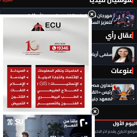
مهرجان سيمفوني للفنون يكرم رموزاً مؤثرة ويدعو
لتعزيز السلام
مقال رأي
المزيد ‹
سلمى أرباب تكتب .. سجون البراءة عن وهم المظلوميه
منوعات
المزيد ‹
تعاون مصري ـ دولي لتعزيز حقوق الإنسان.. لقاء يجمع
رئيس «القومي لحقوق الإنسان» والمدير التنفيذي
لمعهد جنيف
اليوم الأول
موقع اخباري يقدم اخر الاخبار المحلية والعربية والعالمية