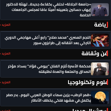
«جامعة الجلالة» تحتفي بكفاءة جديدة.. تهنئة للدكتور
إيهاب حسانين بتعيينه أمينًا عامًا لمجلس الجامعات
الخاصة
رياضة
المزيد ‹
النجم المصري “محمد صلاح” رابع أغلى مهاجمي الدوري
التركي بعد انتقاله إلى طرابزون سبور
فن وثقافة
المزيد ‹
محكمة الأسرة تُلزم الفنان “بيومي فؤاد” بسداد مؤخر
الصداق والمتعة والعدة لطليقته
علوم وتكنولوجيا
المزيد ‹
«قمر الرطب» يزين سماء الوطن العربي اليوم.. بدر صفر
يكتمل في مشهد فلكي يخطف الأنظار
سوشيال ميديا
المزيد ‹