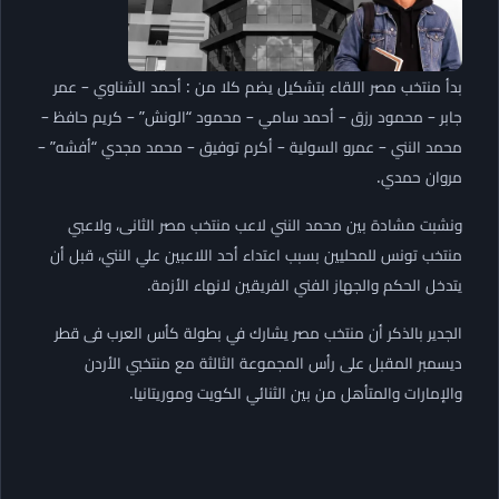
بدأ منتخب مصر اللقاء بتشكيل يضم كلا من : أحمد الشناوي – عمر
جابر – محمود رزق – أحمد سامي – محمود “الونش” – كريم حافظ –
محمد النني – عمرو السولية – أكرم توفيق – محمد مجدي “أفشه” –
مروان حمدي.
ونشبت مشادة بين محمد النني لاعب منتخب مصر الثانى، ولاعبي
منتخب تونس للمحليين بسبب اعتداء أحد اللاعبين علي النني، قبل أن
يتدخل الحكم والجهاز الفني الفريقين لانهاء الأزمة.
الجدير بالذكر أن منتخب مصر يشارك في بطولة كأس العرب فى قطر
ديسمبر المقبل على رأس المجموعة الثالثة مع منتخبي الأردن
والإمارات والمتأهل من بين الثنائي الكويت وموريتانيا.