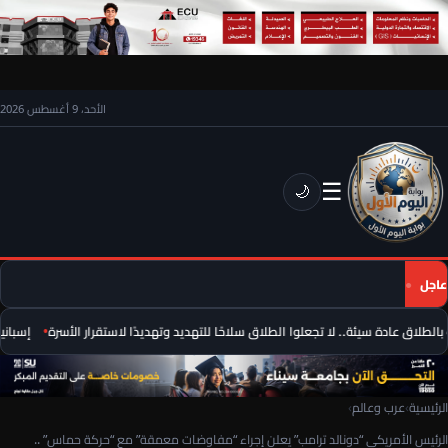
الأحد، 9 أغسطس 2026
☰
🌙
عاجل
لطلاق عادة سيئة.. لا تجعلوا الطلاق سلاحًا للتهديد وتهديدًا لاستقرار الأسرة
إسبانيا 
الرئيسية
›
عرب وعالم
›
الرئيس الأمريكى “دونالد ترامب” يعلن إجراء “مفاوضات معمقة” مع “حركة حماس” ..