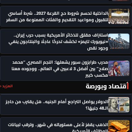
الداخلية تحسم شروط حج القرعة 2027.. شرط أساسي
للقبول ومواعيد التقديم والفئات الممنوعة من السفر
استنزاف مقلق للذخائر الأمريكية بسبب حرب إيران..
«نيويورك تايمز» تكشف تحركًا عاجلًا والبنتاجون ينفي
وجود نقص
مدرب طرابزون سبور يشعلها: النجم المصري “محمد
صلاح” بين أفضل 3 لاعبين في العالم.. ووجوده معنا
مكسب كبير
أقتصاد وبورصة
المزيد ‹
الدولار يواصل التراجع أمام الجنيه.. هل يقترب من حاجز
الـ48 جنيهًا؟
الذهب يقفز لأعلى مستوياته في شهر.. وترقب لبيانات
الوظائف الأمريكية