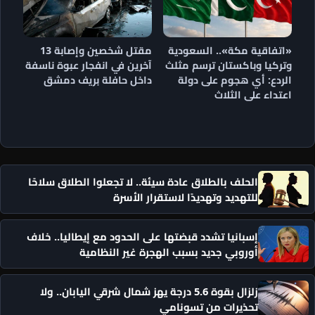
«اتفاقية مكة».. السعودية
مقتل شخصين وإصابة 13
وتركيا وباكستان ترسم مثلث
آخرين في انفجار عبوة ناسفة
الردع: أي هجوم على دولة
داخل حافلة بريف دمشق
اعتداء على الثلاث
الحلف بالطلاق عادة سيئة.. لا تجعلوا الطلاق سلاحًا
للتهديد وتهديدًا لاستقرار الأسرة
إسبانيا تشدد قبضتها على الحدود مع إيطاليا.. خلاف
أوروبي جديد بسبب الهجرة غير النظامية
زلزال بقوة 5.6 درجة يهز شمال شرقي اليابان.. ولا
تحذيرات من تسونامي