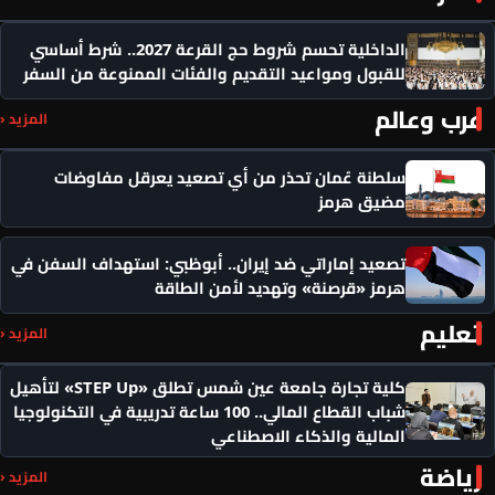
الداخلية تحسم شروط حج القرعة 2027.. شرط أساسي
للقبول ومواعيد التقديم والفئات الممنوعة من السفر
عرب وعالم
المزيد ‹
سلطنة عُمان تحذر من أي تصعيد يعرقل مفاوضات
مضيق هرمز
تصعيد إماراتي ضد إيران.. أبوظبي: استهداف السفن في
هرمز «قرصنة» وتهديد لأمن الطاقة
تعليم
المزيد ‹
كلية تجارة جامعة عين شمس تطلق «STEP Up» لتأهيل
شباب القطاع المالي.. 100 ساعة تدريبية في التكنولوجيا
المالية والذكاء الاصطناعي
رياضة
المزيد ‹