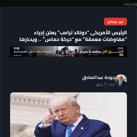
ويحذرها
عرب وعالم
الرئيس الأمريكى “دونالد ترامب” يعلن إجراء
“مفاوضات معمقة” مع “حركة حماس” .. ويحذرها
جودة عبدالصادق
منذ 11 شهر