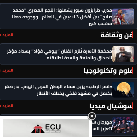
مدرب طرابزون سبور يشعلها: النجم المصري “محمد
صلاح” بين أفضل 3 لاعبين في العالم.. ووجوده معنا
مكسب كبير
فن وثقافة
المزيد ‹
محكمة الأسرة تُلزم الفنان “بيومي فؤاد” بسداد مؤخر
الصداق والمتعة والعدة لطليقته
علوم وتكنولوجيا
المزيد ‹
«قمر الرطب» يزين سماء الوطن العربي اليوم.. بدر صفر
يكتمل في مشهد فلكي يخطف الأنظار
سوشيال ميديا
المزيد ‹
مهرجان سيمفوني للفنون يكرم رموزاً مؤثرة ويدعو
لتعزيز السلام