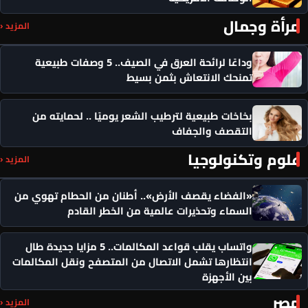
مرأة وجمال
المزيد ‹
وداعًا لرائحة العرق في الصيف.. 5 وصفات طبيعية
تمنحك الانتعاش بثمن بسيط
بخاخات طبيعية لترطيب الشعر يوميًا .. لحمايته من
التقصف والجفاف
علوم وتكنولوجيا
المزيد ‹
«الفضاء يقصف الأرض».. أطنان من الحطام تهوي من
السماء وتحذيرات عالمية من الخطر القادم
واتساب يقلب قواعد المكالمات.. 5 مزايا جديدة طال
انتظارها تشمل الاتصال من المتصفح ونقل المكالمات
بين الأجهزة
مصر
المزيد ‹