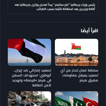
رئيس وزراء بريطانيا “كير ستارمر” يبدأ تعديل وزارى ببريطانيا بعد
أقالة وزيرين بعد استقالة نائبته بسبب الضرائب
اقرأ أيضًا
سلطنة عُمان تحذر من أي
تصعيد إماراتي ضد إيران..
تصعيد يعرقل مفاوضات
أبوظبي: استهداف السفن
مضيق هرمز
في هرمز «قرصنة» وتهديد
لأمن الطاقة