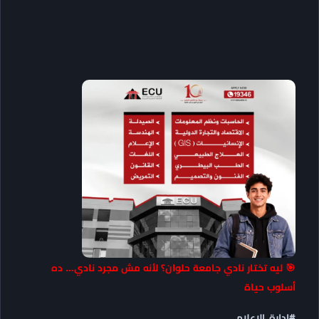
🎯 ليه تختار نادي جامعة حلوان؟ لأنه مش مجرد نادي… ده
أسلوب حياة
#إدارة_الإعلام