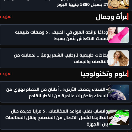
21 يسجل 5880 جنيهًا اليوم
مرأة وجمال
المزيد ‹
وداعًا لرائحة العرق في الصيف.. 5 وصفات طبيعية
تمنحك الانتعاش بثمن بسيط
بخاخات طبيعية لترطيب الشعر يوميًا .. لحمايته من
التقصف والجفاف
علوم وتكنولوجيا
المزيد ‹
«الفضاء يقصف الأرض».. أطنان من الحطام تهوي من
السماء وتحذيرات عالمية من الخطر القادم
واتساب يقلب قواعد المكالمات.. 5 مزايا جديدة طال
انتظارها تشمل الاتصال من المتصفح ونقل المكالمات
بين الأجهزة