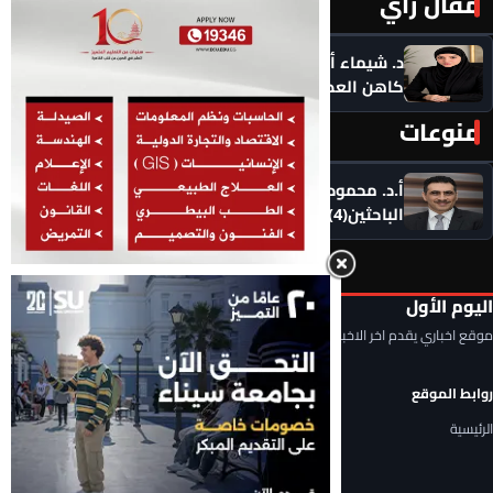
مقال رأي
المزيد ‹
د. شيماء أحمدين تكتب .. حين يصبح الذكاء الاصطناعي
كاهن العصر: هل نستبدل التأمل بالاستهلاك؟
منوعات
المزيد ‹
أ.د. محمود السعيد يكتب .. التحديات التي تواجه شباب
الباحثين(4)
اليوم الأول
موقع اخباري يقدم اخر الاخبار المحلية والعربية والعالمية
روابط الموقع
الرئيسية