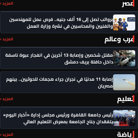
مصر
المزيد ‹
برواتب تصل إلى 16 ألف جنيه.. فرص عمل للمهندسين
والفنيين والمحاسبين في نشرة وزارة العمل
عرب وعالم
المزيد ‹
مقتل شخصين وإصابة 13 آخرين في انفجار عبوة ناسفة
داخل حافلة بريف دمشق
إصابة 11 مدنيًا في نجران جراء هجمات للحوثيين.. بينهم
مصريان
تعليم
المزيد ‹
رئيس جامعة القاهرة ورئيس مجلس إدارة «أخبار اليوم»
يتفقدان جناح الجامعة بمعرض التعليم العالي
رياضة
المزيد ‹