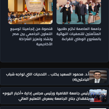
جامعة العاصمة تكرّم طلابها
قنصوة من إنجامينا: توسيع
المتأهلين للتصفيات النهائية
التعاون الجامعي بين مصر
بالمشروع الوطني للقراءة
وتشاد وتعزيز الشراكة
الأكاديمية
أ.د. محمود السعيد يكتب .. التحديات التي تواجه شباب
الباحثين(4)
رئيس جامعة القاهرة ورئيس مجلس إدارة «أخبار اليوم»
يتفقدان جناح الجامعة بمعرض التعليم العالي