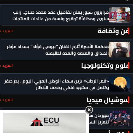
طرابزون سبور يعلن تفاصيل عقد محمد صلاح.. راتب
سنوي ومكافأة توقيع ونسبة من عائدات المنتجات
فن وثقافة
المزيد ‹
محكمة الأسرة تُلزم الفنان “بيومي فؤاد” بسداد مؤخر
الصداق والمتعة والعدة لطليقته
علوم وتكنولوجيا
المزيد ‹
«قمر الرطب» يزين سماء الوطن العربي اليوم.. بدر صفر
يكتمل في مشهد فلكي يخطف الأنظار
سوشيال ميديا
المزيد ‹
مهرجان سيمفوني للفنون يكرم رموزاً مؤثرة ويدعو
لتعزيز السلام