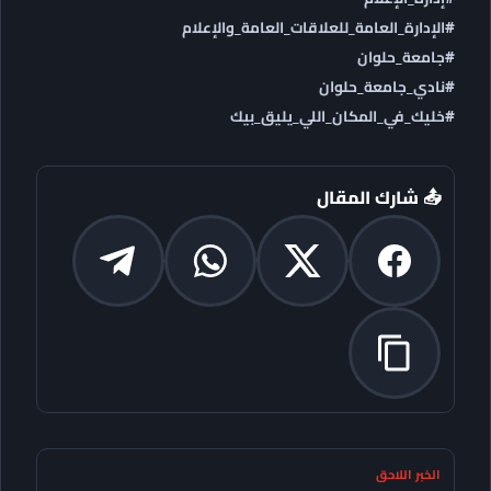
#الإدارة_العامة_للعلاقات_العامة_والإعلام
#جامعة_حلوان
#نادي_جامعة_حلوان
#خليك_في_المكان_اللي_يليق_بيك
📤 شارك المقال
الخبر اللاحق