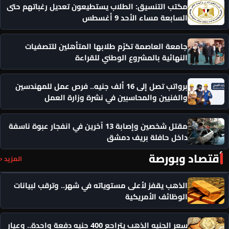
مكتب التنسيق: الطلاب يستطيعون تعديل رغباتهم حتى
السابعة مساء الأحد 9 أغسطس
جامعة العاصمة تكرّم طلابها المتأهلين للتصفيات
النهائية بالمشروع الوطني للقراءة
برواتب تصل إلى 16 ألف جنيه.. فرص عمل للمهندسين
والفنيين والمحاسبين في نشرة وزارة العمل
مقتل شخصين وإصابة 13 آخرين في انفجار عبوة ناسفة
داخل حافلة بريف دمشق
أقتصاد وبورصة
المزيد ‹
الذهب يقفز لأعلى مستوياته في شهر.. وترقب لبيانات
الوظائف الأمريكية
سعر الجنيه الذهب يتراجع 400 جنيه دفعة واحدة.. وعيار