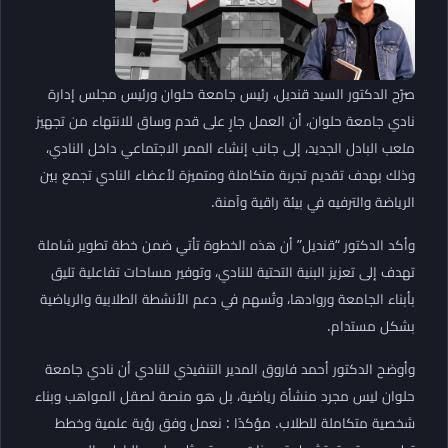
صرّح الدكتور السيد قنديل، رئيس جامعة حلوان ورئيس مجلس إدارة
نادي جامعة حلوان، أن العمل جارٍ على قدم وساق للانتهاء من تجهيز
ملعب البادل الجديد، إلى جانب إنشاء الممر الاجتماعي داخل النادي،
وذلك بهدف تقديم تجربة متكاملة ومتميزة لأعضاء النادي تجمع بين
الرياضة والترفيه في بيئة راقية وآمنة.
وأكد الدكتور “قنديل” أن هذه الخطوة تأتي ضمن خطة تطوير شاملة
تهدف إلى تعزيز البنية التحتية للنادي، وتوفير مساحات تفاعلية تليق
بأبناء الجامعة وروادها، وتُسهم في دعم الأنشطة الطلابية والرياضية
بشكل مستدام.
وأوضح الدكتور أحمد فاروق المدير التنفيذي للنادي أن نادي جامعة
حلوان ليس مجرد منشأة رياضية، بل هو منصة لصقل المواهب وبناء
شخصية متكاملة للطلاب. مؤكدًا : نعمل وفق رؤية علمية وخطط