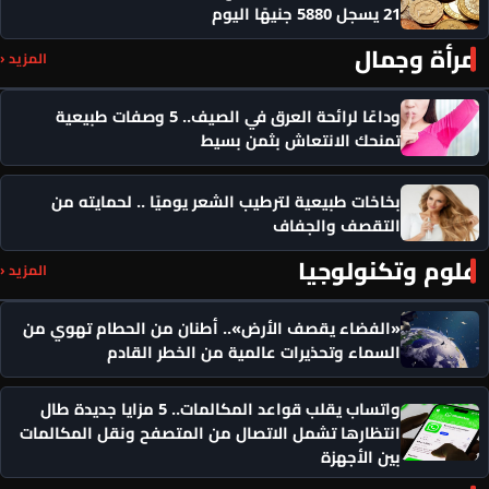
21 يسجل 5880 جنيهًا اليوم
مرأة وجمال
المزيد ‹
وداعًا لرائحة العرق في الصيف.. 5 وصفات طبيعية
تمنحك الانتعاش بثمن بسيط
بخاخات طبيعية لترطيب الشعر يوميًا .. لحمايته من
التقصف والجفاف
علوم وتكنولوجيا
المزيد ‹
«الفضاء يقصف الأرض».. أطنان من الحطام تهوي من
السماء وتحذيرات عالمية من الخطر القادم
واتساب يقلب قواعد المكالمات.. 5 مزايا جديدة طال
انتظارها تشمل الاتصال من المتصفح ونقل المكالمات
بين الأجهزة