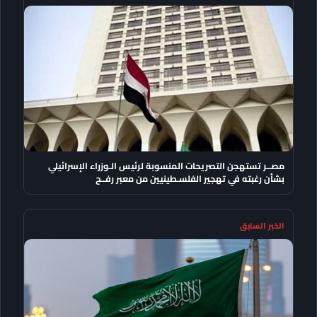
مصــر تستهجن التصريحات المنسوبة لرئيس الـوزراء الإسرائيلي
بشأن رغبته في تهجير الفلسـطينيين من معبر رفــح
الخبر السابق