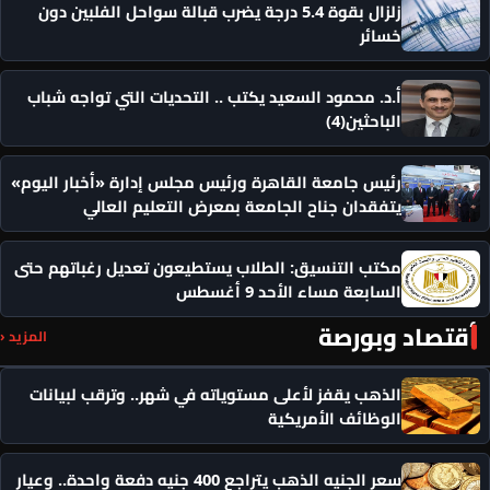
زلزال بقوة 5.4 درجة يضرب قبالة سواحل الفلبين دون
خسائر
أ.د. محمود السعيد يكتب .. التحديات التي تواجه شباب
الباحثين(4)
رئيس جامعة القاهرة ورئيس مجلس إدارة «أخبار اليوم»
يتفقدان جناح الجامعة بمعرض التعليم العالي
مكتب التنسيق: الطلاب يستطيعون تعديل رغباتهم حتى
السابعة مساء الأحد 9 أغسطس
أقتصاد وبورصة
المزيد ‹
الذهب يقفز لأعلى مستوياته في شهر.. وترقب لبيانات
الوظائف الأمريكية
سعر الجنيه الذهب يتراجع 400 جنيه دفعة واحدة.. وعيار