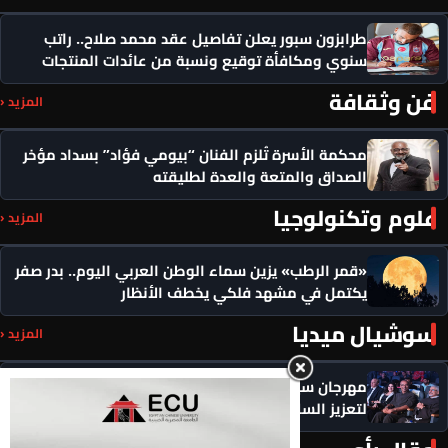
طرابزون سبور يعلن تفاصيل عقد محمد صلاح.. راتب
سنوي ومكافأة توقيع ونسبة من عائدات المنتجات
فن وثقافة
المزيد ‹
محكمة الأسرة تُلزم الفنان “بيومي فؤاد” بسداد مؤخر
الصداق والمتعة والعدة لطليقته
علوم وتكنولوجيا
المزيد ‹
«قمر الرطب» يزين سماء الوطن العربي اليوم.. بدر صفر
يكتمل في مشهد فلكي يخطف الأنظار
سوشيال ميديا
المزيد ‹
مهرجان سيمفوني للفنون يكرم رموزاً مؤثرة ويدعو
لتعزيز السلام