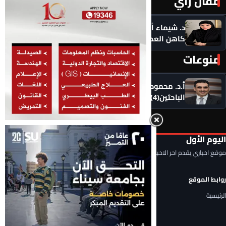
مقال رأي
المزيد ‹
د. شيماء أحمدين تكتب .. حين يصبح الذكاء الاصطناعي
كاهن العصر: هل نستبدل التأمل بالاستهلاك؟
منوعات
المزيد ‹
أ.د. محمود السعيد يكتب .. التحديات التي تواجه شباب
الباحثين(4)
اليوم الأول
موقع اخباري يقدم اخر الاخبار المحلية والعربية والعالمية
روابط الموقع
الرئيسية