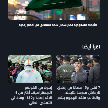
الأرصاد السعودية تحذر سكان هذه المناطق من أمطار رعدية
اقرأ أيضًا
7 قتلى و15 مصابًا في إطلاق
إيبولا في الكونغو
نار داخل مدرسة بتايلاند..
الديمقراطية.. أكثر من 4
والطالب منفذ الهجوم ينتحر
آلاف إصابة و1850 وفاة في
التفشي الحالي