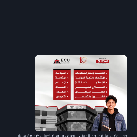
وفي وقت سابق؛ نفذ الجيش الروسي سلسلة ضربات ضد مؤسسات