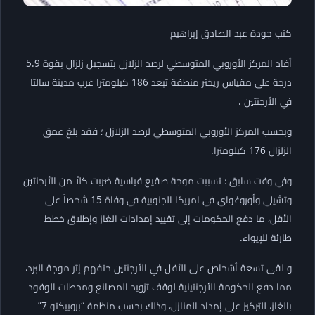
كتب جودة عبد الصادق إبراهيم
أفاد المركز الأوروبي المتوسطي لرصد الزلازل بتسجيل زلزال بقوة 5.9
درجة على مقياس ريختر منطقة تبعد 186 كيلومترا غرب مدينة سالتا
في الأرجنتين .
وبحسب المركز الأوروبي المتوسطي لرصد الزلازل ؛ فقد بلغ عمق
الزلزال 176 كيلومترا.
وفي وقت سابق ؛ تسببت موجة صقيع قياسية ضربت كلاً من الأرجنتين
وتشيلي وأوروغواي في امريكا الجنوبية في وفاة 15 شخصاً على
الأقل، ما دفع الحكومات إلى تقييد إمدادات الغاز وإطلاق خطط
طارئة للإيواء.
و لقى تسعة أشخاص على الأقل في الأرجنتين حتفهم إثر موجة البرد،
مما دفع الحكومة الأرجنتينية لوقف تزويد المصانع ومحطات الوقود
بالغاز، للتركيز على إمداد المنازل، وذلك بحسب منظمة “بروييكتو 7”