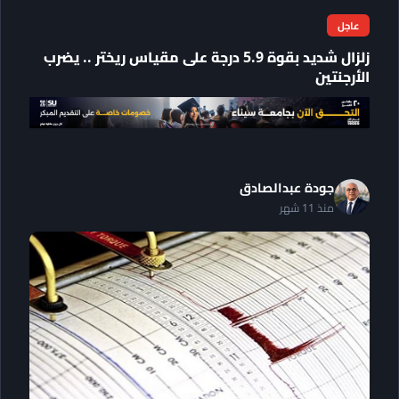
عاجل
زلزال شديد بقوة 5.9 درجة على مقياس ريختر .. يضرب
الأرجنتين
جودة عبدالصادق
منذ 11 شهر