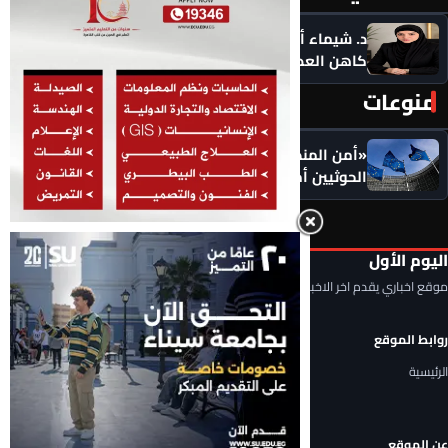
د. شيماء أحمدين تكتب .. حين يصبح الذكاء الاصطناعي
كاهن العصر: هل نستبدل التأمل بالاستهلاك؟
منوعات
المزيد ‹
«أمن المنطقة في خطر».. الاتحاد الأوروبي يضع
الحوثيين أمام مسؤولياتهم: أوقفوا الهجمات فورًا
اليوم الأول
موقع اخباري يقدم اخر الاخبار المحلية والعربية والعالمية
روابط الموقع
الرئيسية
عن الموقع