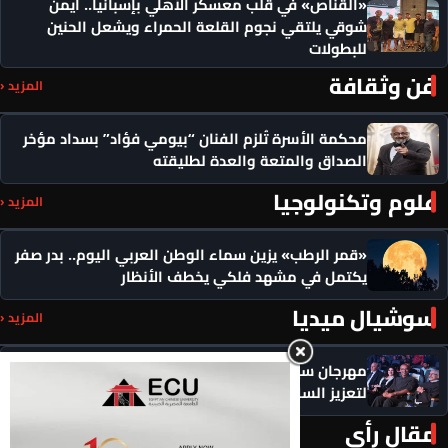
«القناص» في قلب معسكر الأهلي بإسبانيا.. أيمن
شوقي يلتقي نجوم القلعة الحمراء ويشعل الحنين
للبطولات
فن وثقافة
المزيد ‹
محكمة الأسرة تُلزم الفنان “بيومي فؤاد” بسداد مؤخر
الصداق والمتعة والعدة لطليقته
علوم وتكنولوجيا
المزيد ‹
«قمر الرطب» يزين سماء الوطن العربي اليوم.. بدر صفر
يكتمل في مشهد فلكي يخطف الأنظار
سوشيال ميديا
المزيد ‹
مهرجان سيمفوني للفنون يكرم رموزاً مؤثرة ويدعو
لتعزيز السلام
مقال رأي
المزيد ‹