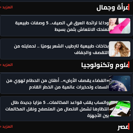
مرأة وجمال
المزيد ‹
وداعًا لرائحة العرق في الصيف.. 5 وصفات طبيعية
تمنحك الانتعاش بثمن بسيط
بخاخات طبيعية لترطيب الشعر يوميًا .. لحمايته من
التقصف والجفاف
علوم وتكنولوجيا
المزيد ‹
«الفضاء يقصف الأرض».. أطنان من الحطام تهوي من
السماء وتحذيرات عالمية من الخطر القادم
واتساب يقلب قواعد المكالمات.. 5 مزايا جديدة طال
انتظارها تشمل الاتصال من المتصفح ونقل المكالمات
بين الأجهزة
مصر
المزيد ‹