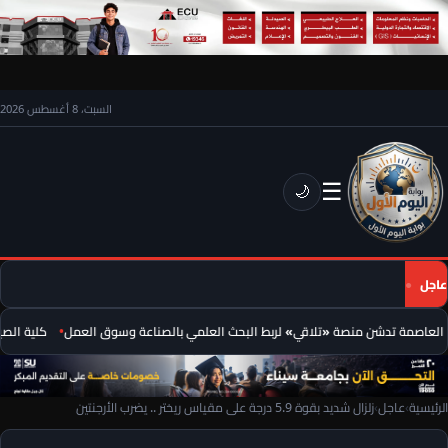
السبت، 8 أغسطس 2026
☰
🌙
عاجل
لعاصمة تدشن منصة «تلاقي» لربط البحث العلمي بالصناعة وسوق العمل
كلية الصيدل
الرئيسية
›
عاجل
›
زلزال شديد بقوة 5.9 درجة على مقياس ريختر .. يضرب الأرجنتين