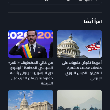
اقرأ أيضًا
أمريكا تفرض عقوبات على
من كالي المضطربة.. «النمر»
منصات عملات مشفرة
السياسي المحافظ “أبيلاردو
لتمويلها الحرس الثوري
دي لا إسبرييلا” يتولى رئاسة
الإيراني
كولومبيا ويعلن الحرب على
الجريمة