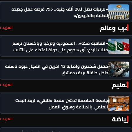
«مرتبات تصل لـ20 ألف جنيه.. 795 فرصة عمل جديدة
للطلبة والخريجين»
عرب وعالم
المزيد ‹
«اتفاقية مكة».. السعودية وتركيا وباكستان ترسم
مثلث الردع: أي هجوم على دولة اعتداء على الثلاث
مقتل شخصين وإصابة 13 آخرين في انفجار عبوة ناسفة
داخل حافلة بريف دمشق
تعليم
المزيد ‹
جامعة العاصمة تدشن منصة «تلاقي» لربط البحث
العلمي بالصناعة وسوق العمل
رياضة
المزيد ‹