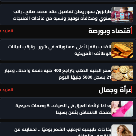
طرابزون سبور يعلن تفاصيل عقد محمد صلاح.. راتب
سنوي ومكافأة توقيع ونسبة من عائدات المنتجات
أقتصاد وبورصة
المزيد ‹
الذهب يقفز لأعلى مستوياته في شهر.. وترقب لبيانات
الوظائف الأمريكية
سعر الجنيه الذهب يتراجع 400 جنيه دفعة واحدة.. وعيار
21 يسجل 5880 جنيهًا اليوم
مرأة وجمال
المزيد ‹
وداعًا لرائحة العرق في الصيف.. 5 وصفات طبيعية
تمنحك الانتعاش بثمن بسيط
بخاخات طبيعية لترطيب الشعر يوميًا .. لحمايته من
التقصف والجفاف