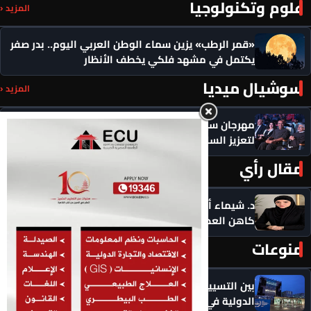
علوم وتكنولوجيا
المزيد ‹
«قمر الرطب» يزين سماء الوطن العربي اليوم.. بدر صفر
يكتمل في مشهد فلكي يخطف الأنظار
سوشيال ميديا
المزيد ‹
مهرجان سيمفوني للفنون يكرم رموزاً مؤثرة ويدعو
لتعزيز السلام
مقال رأي
المزيد ‹
د. شيماء أحمدين تكتب .. حين يصبح الذكاء الاصطناعي
كاهن العصر: هل نستبدل التأمل بالاستهلاك؟
منوعات
المزيد ‹
بين التسييس وازدواجية المعايير.. المحكمة الجنائية
الدولية في مواجهة انتقادات عالمية متصاعدة