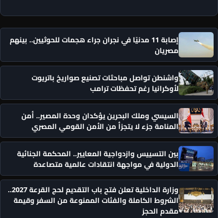
إصابة 11 مدنيًا في نجران جراء هجمات للحوثيين.. بينهم
مصريان
واشنطن تواصل مباحثات تصنيع صواريخ باتريوت
لأوكرانيا رغم تحفظات ترامب
السيسي وملك البحرين يؤكدان وحدة المصير.. أمن
المنامة جزء لا يتجزأ من الأمن القومي المصري
بين التسييس وازدواجية المعايير.. المحكمة الجنائية
الدولية في مواجهة انتقادات عالمية متصاعدة
وزارة الداخلية تعلن فتح باب التقديم لحج القرعة 2027..
الشروط الكاملة والفئات الممنوعة من السفر وقيمة
مقدم الحجز