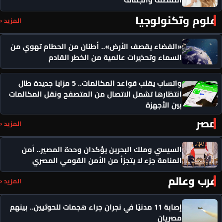
علوم وتكنولوجيا
المزيد ‹
«الفضاء يقصف الأرض».. أطنان من الحطام تهوي من
السماء وتحذيرات عالمية من الخطر القادم
واتساب يقلب قواعد المكالمات.. 5 مزايا جديدة طال
انتظارها تشمل الاتصال من المتصفح ونقل المكالمات
بين الأجهزة
مصر
المزيد ‹
السيسي وملك البحرين يؤكدان وحدة المصير.. أمن
المنامة جزء لا يتجزأ من الأمن القومي المصري
عرب وعالم
المزيد ‹
إصابة 11 مدنيًا في نجران جراء هجمات للحوثيين.. بينهم
مصريان