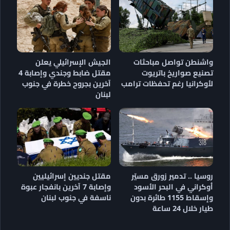
واشنطن تواصل مباحثات
الجيش الإسرائيلي يعلن
تصنيع صواريخ باتريوت
مقتل ضابط وجندي وإصابة 4
لأوكرانيا رغم تحفظات ترامب
آخرين بجروح خطرة في جنوب
لبنان
روسيا .. تدمير زورق مسيّر
مقتل جنديين إسرائيليين
أوكراني في البحر الأسود
وإصابة 7 آخرين بانفجار عبوة
وإسقاط 1155 طائرة بدون
ناسفة في جنوب لبنان
طيار خلال 24 ساعة