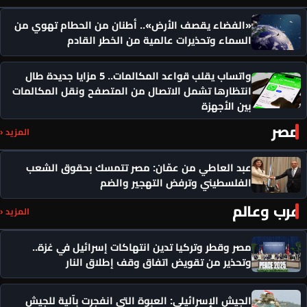
«الفضاء يقصف الأرض».. أطنان من الحطام تهوي من
السماء وتحذيرات عالمية من الخطر القادم
واتساب يقلب قواعد المكالمات.. 5 مزايا جديدة طال
انتظارها تشمل الاتصال من المتصفح ونقل المكالمات
بين الأجهزة
مصر
المزيد ‹
عبد العاطي من عمّان: مصر تتمسك بحقوق الشعب
الفلسطيني وترفض التهجير والضم
عرب وعالم
المزيد ‹
مصر وقطر وتركيا تدين انتهاكات إسرائيل في غزة..
وتحذير من تقويض اتفاق وقف إطلاق النار
الجيش الإسرائيلي: العبوة التي انفجرت بآلية للجيش