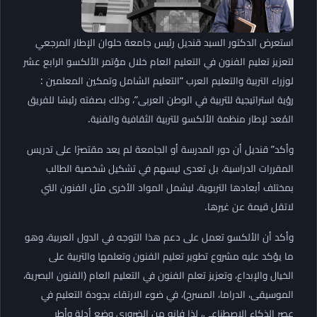
استعرض الدكتور السيد قنديل رئيس جامعة حلوان الإطار المرجعي
لتعزيز تعليم الفنون في التعليم العام خلال مؤتمر الألكسو الرابع عشر
لوزراء التربية والتعليم العرب “التعليم الشامل وتمكين المعلمين :
رؤية استراتيجية للتربية في الوطن العربى”، وذلك بصفته رئيسًا للفريق
المُعد لإطار منظمة الألكسو للتربية الثقافية والفنية.
وأكد” قنديل أن دور المدرسة أو الجامعة لم يعد مقتصرًا على تدريس
المقررات الدراسية، بل تعدى ليسهم في تشكيل شخصية الطالب
بمختلف أبعادها التربوية، ليشمل المواد الأخرى مثل الفنون التي
لاتقل قيمة عن غيرها.
وأكد أن الألكسو تعمل على دعم هذا التوجه في الدول العربية، وهو
ما يؤكد عليه مشروع تطوير تعليم الفنون وتعلمها والتربية على
الخيال والإبداع، وتعزيز تعلم الفنون في التعليم العام (الفنون البصرية،
الموسيقى، الدراما، المسرح)، في ضوء الارتقاء بجودة التعليم في
عصر الذكاء الاصطناعي، لذا فإنه من الضروري وضع أدلة وأطر