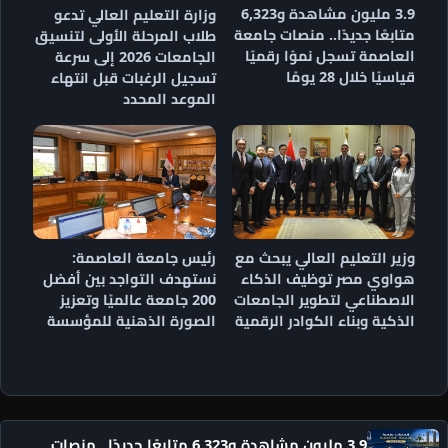
3.9 مليون مشاهدة و6,323
وزارة التعليم العالي تدعو
متابعًا جديدًا.. منصات جامعة
طلاب المرحلة الأولى لتنسيق
العاصمة تسجل نموًا رقميًا
الجامعات 2026 إلى سرعة
قياسيًا خلال 28 يومًا
تسجيل الرغبات قبل انتهاء
الموعد المحدد
وزير التعليم العالي يبحث مع
رئيس جامعة العاصمة:
هواوي مصر توظيف الذكاء
نستهدف التواجد بين أفضل
الاصطناعي لتطوير الجامعات
200 جامعة عالميًا وتعزيز
الذكية وبناء الكوادر الرقمية
الصورة الذهنية للمؤسسة
3.9 مليون مشاهدة و6,323 متابعًا جديدًا.. منصات