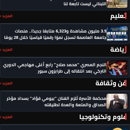
اللبناني ليست تابعة لنا
تعليم
المزيد ‹
3.9 مليون مشاهدة و6,323 متابعًا جديدًا.. منصات
جامعة العاصمة تسجل نموًا رقميًا قياسيًا خلال 28 يومًا
رياضة
المزيد ‹
النجم المصري “محمد صلاح” رابع أغلى مهاجمي الدوري
التركي بعد انتقاله إلى طرابزون سبور
فن وثقافة
المزيد ‹
محكمة الأسرة تُلزم الفنان “بيومي فؤاد” بسداد مؤخر
الصداق والمتعة والعدة لطليقته
علوم وتكنولوجيا
المزيد ‹