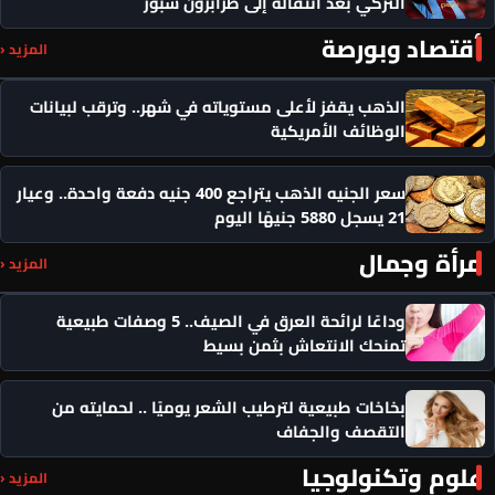
التركي بعد انتقاله إلى طرابزون سبور
أقتصاد وبورصة
المزيد ‹
الذهب يقفز لأعلى مستوياته في شهر.. وترقب لبيانات
الوظائف الأمريكية
سعر الجنيه الذهب يتراجع 400 جنيه دفعة واحدة.. وعيار
21 يسجل 5880 جنيهًا اليوم
مرأة وجمال
المزيد ‹
وداعًا لرائحة العرق في الصيف.. 5 وصفات طبيعية
تمنحك الانتعاش بثمن بسيط
بخاخات طبيعية لترطيب الشعر يوميًا .. لحمايته من
التقصف والجفاف
علوم وتكنولوجيا
المزيد ‹