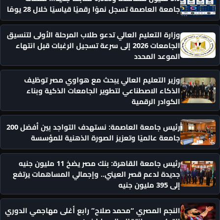
جامعة العاصمة تسجل نموًا رقميًا قياسيًا خلال 28 يومًا
وزارة التعليم العالي تدعو طلاب المرحلة الأولى لتنسيق
الجامعات 2026 إلى سرعة تسجيل الرغبات قبل انتهاء
الموعد المحدد
وزير التعليم العالي يبحث مع هواوي مصر توظيف
الذكاء الاصطناعي لتطوير الجامعات الذكية وبناء
الكوادر الرقمية
رئيس جامعة العاصمة: نستهدف التواجد بين أفضل 200
جامعة عالميًا وتعزيز الصورة الذهنية للمؤسسة
رئيس جامعة القاهرة: بنك مصر يضخ 11 مليون جنيه
جديدة لدعم قصر العيني.. وإجمالي المساهمات يرتفع
إلى 395 مليون جنيه
النجم المصري “محمد صلاح” رابع أغلى مهاجمي الدوري