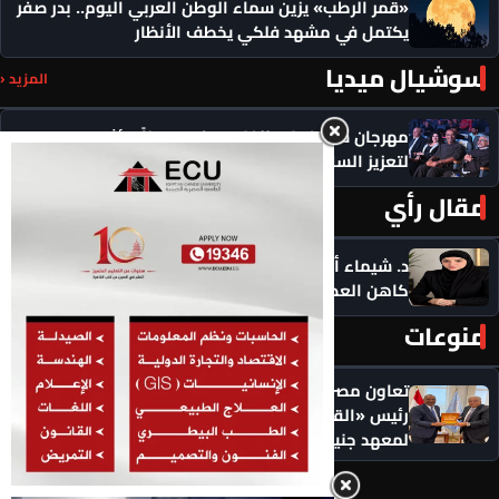
«قمر الرطب» يزين سماء الوطن العربي اليوم.. بدر صفر
يكتمل في مشهد فلكي يخطف الأنظار
سوشيال ميديا
المزيد ‹
مهرجان سيمفوني للفنون يكرم رموزاً مؤثرة ويدعو
لتعزيز السلام
مقال رأي
المزيد ‹
د. شيماء أحمدين تكتب .. حين يصبح الذكاء الاصطناعي
كاهن العصر: هل نستبدل التأمل بالاستهلاك؟
منوعات
المزيد ‹
تعاون مصري ـ دولي لتعزيز حقوق الإنسان.. لقاء يجمع
رئيس «القومي لحقوق الإنسان» والمدير التنفيذي
لمعهد جنيف