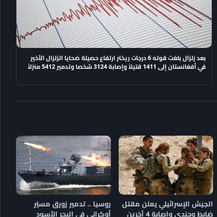
بعد زلزال بلغت قوته 6 درجات ريختر ارتفاع حصيلة ضحايا الزلزال الأخير
في أفغانستان إلى 1411 قتيلاً وإصابة 3124 شخصا وتدمير 5412 منزلاً
الجيش الإسرائيلي يعلن مقتل
روسيا .. تدمير زورق مسيّر
ضابط وجندي وإصابة 4 آخرين
أوكراني في البحر الأسود