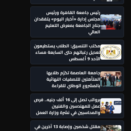
رئيس جامعة القاهرة ورئيس
مجلس إدارة «أخبار اليوم» يتفقدان
جناح الجامعة بمعرض التعليم
العالي
مكتب التنسيق: الطلاب يستطيعون
تعديل رغباتهم حتى السابعة مساء
الأحد 9 أغسطس
جامعة العاصمة تكرّم طلابها
المتأهلين للتصفيات النهائية
بالمشروع الوطني للقراءة
برواتب تصل إلى 16 ألف جنيه.. فرص
عمل للمهندسين والفنيين
والمحاسبين في نشرة وزارة العمل
مقتل شخصين وإصابة 13 آخرين في