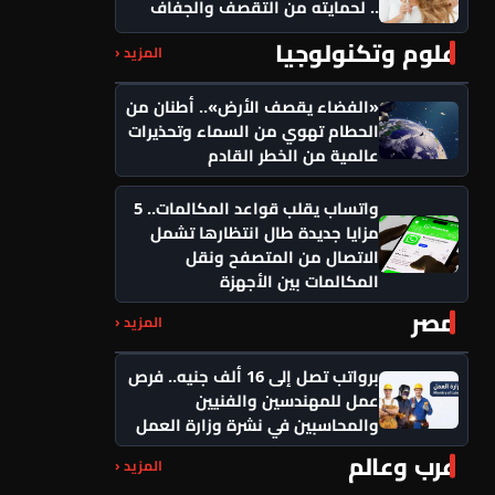
.. لحمايته من التقصف والجفاف
علوم وتكنولوجيا
المزيد ‹
«الفضاء يقصف الأرض».. أطنان من
الحطام تهوي من السماء وتحذيرات
عالمية من الخطر القادم
واتساب يقلب قواعد المكالمات.. 5
مزايا جديدة طال انتظارها تشمل
الاتصال من المتصفح ونقل
المكالمات بين الأجهزة
مصر
المزيد ‹
برواتب تصل إلى 16 ألف جنيه.. فرص
عمل للمهندسين والفنيين
والمحاسبين في نشرة وزارة العمل
عرب وعالم
المزيد ‹