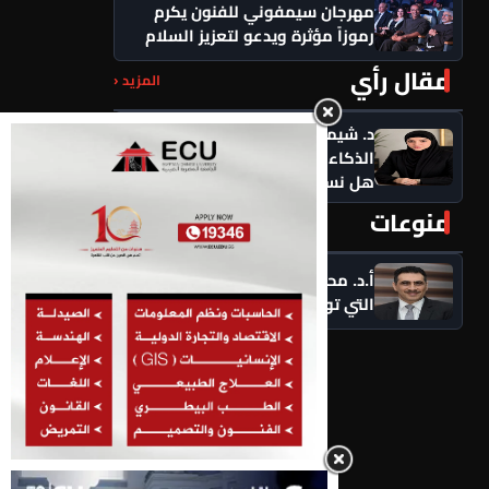
مهرجان سيمفوني للفنون يكرم
رموزاً مؤثرة ويدعو لتعزيز السلام
مقال رأي
المزيد ‹
د. شيماء أحمدين تكتب .. حين يصبح
الذكاء الاصطناعي كاهن العصر:
هل نستبدل التأمل بالاستهلاك؟
منوعات
المزيد ‹
أ.د. محمود السعيد يكتب .. التحديات
التي تواجه شباب الباحثين(4)