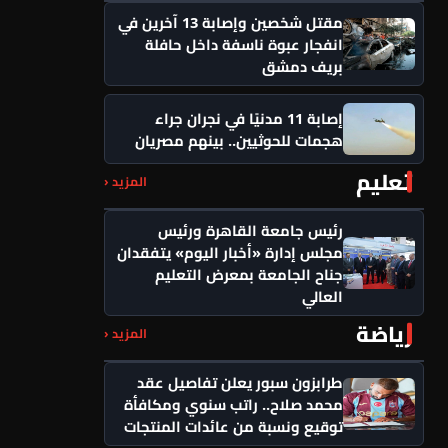
مقتل شخصين وإصابة 13 آخرين في
انفجار عبوة ناسفة داخل حافلة
بريف دمشق
إصابة 11 مدنيًا في نجران جراء
هجمات للحوثيين.. بينهم مصريان
تعليم
المزيد ‹
رئيس جامعة القاهرة ورئيس
مجلس إدارة «أخبار اليوم» يتفقدان
جناح الجامعة بمعرض التعليم
العالي
رياضة
المزيد ‹
طرابزون سبور يعلن تفاصيل عقد
محمد صلاح.. راتب سنوي ومكافأة
توقيع ونسبة من عائدات المنتجات