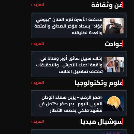
فن وثقافة
المزيد ‹
محكمة الأسرة تُلزم الفنان “بيومي
فؤاد” بسداد مؤخر الصداق والمتعة
والعدة لطليقته
حوادث
المزيد ‹
إخلاء سبيل سائق أوبر وفتاة في
واقعة ادعاء التحرش.. والتحقيقات
تكشف تفاصيل الخلاف
علوم وتكنولوجيا
المزيد ‹
«قمر الرطب» يزين سماء الوطن
العربي اليوم.. بدر صفر يكتمل في
مشهد فلكي يخطف الأنظار
سوشيال ميديا
المزيد ‹