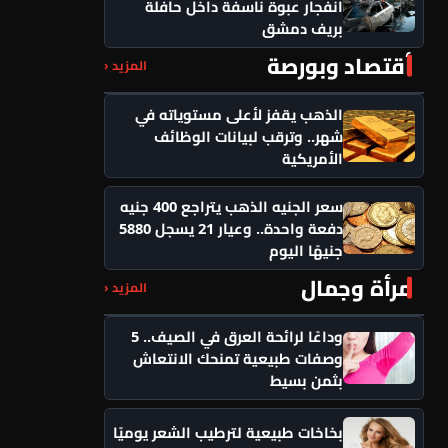
انفجار عبوة ناسفة داخل حافلة
بريف دمشق
أقتصاد وبورصة
المزيد ‹
الذهب يقفز لأعلى مستوياته في
شهر.. وترقب لبيانات الوظائف
الأمريكية
سعر الجنيه الذهب يتراجع 400 جنيه
دفعة واحدة.. وعيار 21 يسجل 5880
جنيهًا اليوم
مرأة وجمال
المزيد ‹
وداعًا لرائحة العرق في الصيف.. 5
وصفات طبيعية تمنحك الانتعاش
بثمن بسيط
بخاخات طبيعية لترطيب الشعر يوميًا