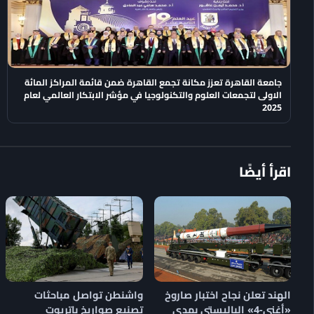
جامعة القاهرة تعزز مكانة تجمع القاهرة ضمن قائمة المراكز المائة
الاولى لتجمعات العلوم والتكنولوجيا في مؤشر الابتكار العالمي لعام
2025
اقرأ أيضًا
الهند تعلن نجاح اختبار صاروخ
واشنطن تواصل مباحثات
«أغني-4» الباليستي بمدى
تصنيع صواريخ باتريوت