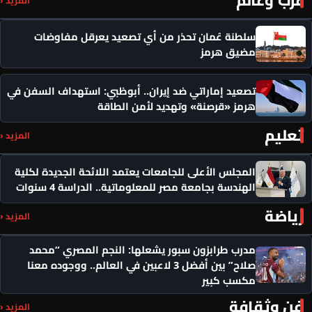
المزيد ‹
سلطنة عُمان تحذر من أي تصعيد يعرقل مفاوضات
مضيق هرمز
تصعيد إماراتي ضد إيران.. أبوظبي: استهداف السفن في
هرمز «قرصنة» وتهديد لأمن الطاقة
تعليم
المزيد ‹
المجلس الأعلى للجامعات يعتمد اللائحة الجديدة لكلية
الهندسة بجامعة مصر للمعلوماتية.. الدراسة 4 سنوات
رياضة
المزيد ‹
مدرب طرابزون سبور يشعلها: النجم المصري “محمد
صلاح” بين أفضل 3 لاعبين في العالم.. ووجوده معنا
مكسب كبير
فن وثقافة
المزيد ‹