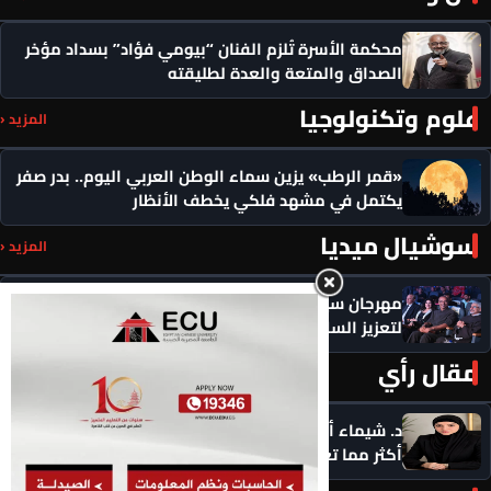
محكمة الأسرة تُلزم الفنان “بيومي فؤاد” بسداد مؤخر
الصداق والمتعة والعدة لطليقته
علوم وتكنولوجيا
المزيد ‹
«قمر الرطب» يزين سماء الوطن العربي اليوم.. بدر صفر
يكتمل في مشهد فلكي يخطف الأنظار
سوشيال ميديا
المزيد ‹
مهرجان سيمفوني للفنون يكرم رموزاً مؤثرة ويدعو
لتعزيز السلام
مقال رأي
المزيد ‹
د. شيماء أحمدين تكتب .. حين يعرفك الذكاء الاصطناعي
أكثر مما تعرف نفسك: هل ما زالت اختياراتنا حُرّة؟