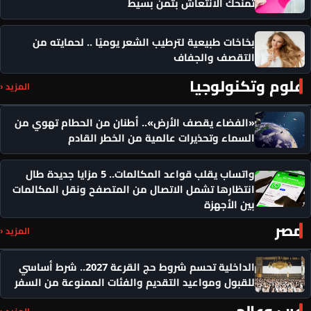
تمنحك الانتعاش بثمن بسيط
بخاخات طبيعية لترطيب الشعر يوميًا .. لحمايته من
التقصف والجفاف
علوم وتكنولوجيا
المزيد ‹
«الفضاء يقصف الأرض».. أطنان من الحطام تهوي من
السماء وتحذيرات عالمية من الخطر القادم
واتساب يقلب قواعد المكالمات.. 5 مزايا جديدة طال
انتظارها تشمل الاتصال من المتصفح ونقل المكالمات
بين الأجهزة
مصر
المزيد ‹
الداخلية تحسم شروط حج القرعة 2027.. شرط أساسي
للقبول ومواعيد التقديم والفئات الممنوعة من السفر
عرب وعالم