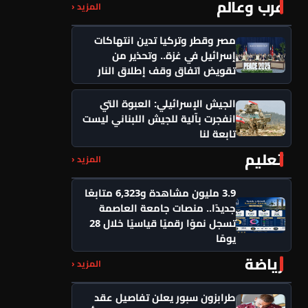
عرب وعالم
المزيد ‹
مصر وقطر وتركيا تدين انتهاكات
إسرائيل في غزة.. وتحذير من
تقويض اتفاق وقف إطلاق النار
الجيش الإسرائيلي: العبوة التي
انفجرت بآلية للجيش اللبناني ليست
تابعة لنا
تعليم
المزيد ‹
3.9 مليون مشاهدة و6,323 متابعًا
جديدًا.. منصات جامعة العاصمة
تسجل نموًا رقميًا قياسيًا خلال 28
يومًا
رياضة
المزيد ‹
طرابزون سبور يعلن تفاصيل عقد