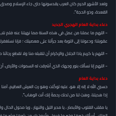
وتعد الأشهر الحرم كان العرب يقدسونها حتى جاء الإسلام وصدق 
القعدة، وذو الحجة”.
دعاء بداية العام الهجري الجديد
– اللهم ما عملنا من عمل في هذه السنة مما نهيتنا عنه فلم نتب
عقوبتنا؛ ودعوتنا إلى التوبة بعد جرأتنا على معصيتك ؛ فإنا نستغفرك 
– اللهم يا كريم ياذا الجلال والإكرام أن تتقبله منا ولا تقطع رجائ
– اللهم إنا نسألك بنور وجهك الذي أشرقت له السموات والأرض، 
دعاء بداية العام
حسبي الله لا إله إلا هو، عليه توكّلت وهو ربّ العرش العظيم، آمنا به كل
إذا هديتنا، وهبّ لنا من لدنك رحمةً إنك أنت الوهاب”.
يا مقلب القلوب والأبصار ، يا مدبر الليل والنهار ، ويا محول الحال
الملك ، أسألك خيرها وخير ما فيها ، وأعوذ بك من شرها وشر ما في