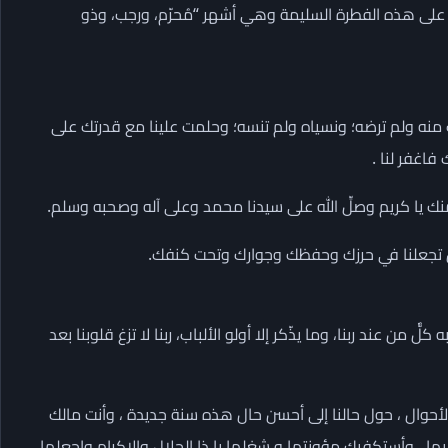
على هذه الفطرة السليمة وهي أشهر “مُحرّم، ورجب، وذو
 منه ولم ترضه؛ ونسياه ولم تنسه؛ وحلمت علينا مع قدرتك على
فاغفر لنا .
نا منك يا كريم وصلِّ الله على سيدنا محمد وعلى آله وصحبه وسلم.
أن تجعلنا في حرزك وحفظك وجوارك وتحت كنفك.
ٌّ من عند ربنا، وما يذّكر إلا أولو الألباب، ربنا لا تزغ قلوبنا بعد
 والأحوال ، حول حالنا إلى أحسن حال هذه سنة جديدة ، وأنت مالك
ها ، وأستكفيك مؤونتها و شغلها يا ذا الجلال والإكرام واجعلها