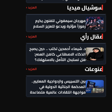
سوشيال ميديا
المزيد ‹
مهرجان سيمفوني للفنون يكرم
رموزاً مؤثرة ويدعو لتعزيز السلام
مقال رأي
المزيد ‹
د. شيماء أحمدين تكتب .. حين يصبح
الذكاء الاصطناعي كاهن العصر:
هل نستبدل التأمل بالاستهلاك؟
منوعات
المزيد ‹
بين التسييس وازدواجية المعايير..
المحكمة الجنائية الدولية في
مواجهة انتقادات عالمية متصاعدة