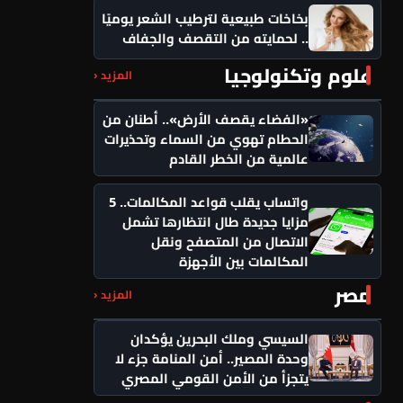
بخاخات طبيعية لترطيب الشعر يوميًا
.. لحمايته من التقصف والجفاف
علوم وتكنولوجيا
المزيد ‹
«الفضاء يقصف الأرض».. أطنان من
الحطام تهوي من السماء وتحذيرات
عالمية من الخطر القادم
واتساب يقلب قواعد المكالمات.. 5
مزايا جديدة طال انتظارها تشمل
الاتصال من المتصفح ونقل
المكالمات بين الأجهزة
مصر
المزيد ‹
السيسي وملك البحرين يؤكدان
وحدة المصير.. أمن المنامة جزء لا
يتجزأ من الأمن القومي المصري