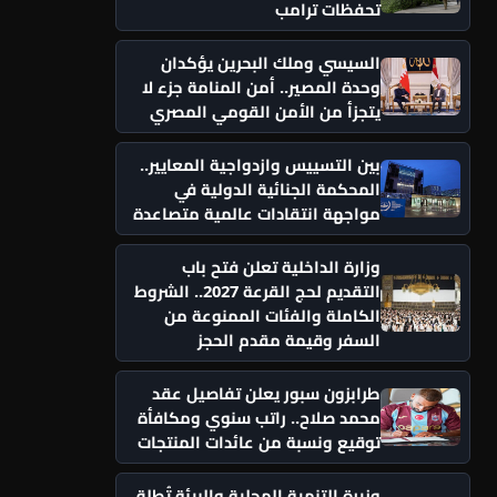
تحفظات ترامب
السيسي وملك البحرين يؤكدان
وحدة المصير.. أمن المنامة جزء لا
يتجزأ من الأمن القومي المصري
بين التسييس وازدواجية المعايير..
المحكمة الجنائية الدولية في
مواجهة انتقادات عالمية متصاعدة
وزارة الداخلية تعلن فتح باب
التقديم لحج القرعة 2027.. الشروط
الكاملة والفئات الممنوعة من
السفر وقيمة مقدم الحجز
طرابزون سبور يعلن تفاصيل عقد
محمد صلاح.. راتب سنوي ومكافأة
توقيع ونسبة من عائدات المنتجات
وزيرة التنمية المحلية والبيئة تُطلق