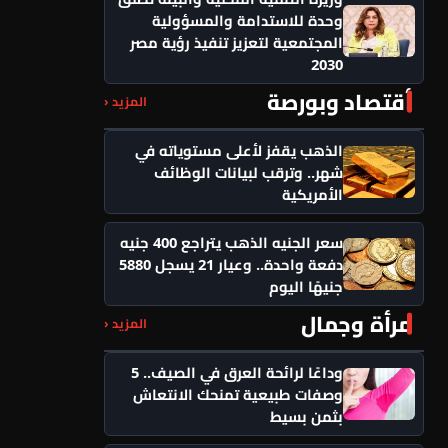
وحدة للاستدامة والمسؤولية
المجتمعية لتعزيز تنفيذ رؤية مصر
2030
أقتصاد وبورصة
المزيد ‹
الذهب يقفز لأعلى مستوياته في
شهر.. وترقب لبيانات الوظائف
الأمريكية
سعر الجنيه الذهب يتراجع 400 جنيه
دفعة واحدة.. وعيار 21 يسجل 5880
جنيهًا اليوم
مرأة وجمال
المزيد ‹
وداعًا لرائحة العرق في الصيف.. 5
وصفات طبيعية تمنحك الانتعاش
بثمن بسيط