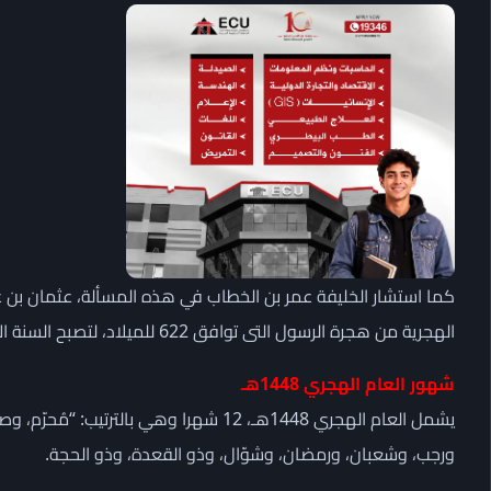
كما استشار الخليفة عمر بن الخطاب في هذه المسألة، عثمان بن ع
الهجرية من هجرة الرسول التى توافق 622 للميلاد، لتصبح السنة الأولى فى التاريخ الهجري.
شهور العام الهجري 1448هـ
يشمل العام الهجري 1448هـ، 12 شهرا وهي بال
ورجب، وشعبان، ورمضان، وشوّال، وذو القعدة، وذو الحجة.