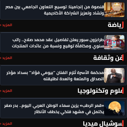
قنصوة من إنجامينا: توسيع التعاون الجامعي بين مصر
وتشاد وتعزيز الشراكة الأكاديمية
رياضة
المزيد ‹
طرابزون سبور يعلن تفاصيل عقد محمد صلاح.. راتب
سنوي ومكافأة توقيع ونسبة من عائدات المنتجات
فن وثقافة
المزيد ‹
محكمة الأسرة تُلزم الفنان “بيومي فؤاد” بسداد مؤخر
الصداق والمتعة والعدة لطليقته
علوم وتكنولوجيا
المزيد ‹
«قمر الرطب» يزين سماء الوطن العربي اليوم.. بدر صفر
يكتمل في مشهد فلكي يخطف الأنظار
سوشيال ميديا
المزيد ‹