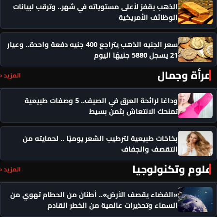
الذهب يقفز لأعلى مستوياته في شهر.. وترقب لبيانات
الوظائف الأمريكية
سعر الجنيه الذهب يتراجع 400 جنيه دفعة واحدة.. وعيار
21 يسجل 5880 جنيهًا اليوم
مرأة وجمال
المزيد ‹
وداعًا لرائحة العرق في الصيف.. 5 وصفات طبيعية
تمنحك الانتعاش بثمن بسيط
بخاخات طبيعية لترطيب الشعر يوميًا .. لحمايته من
التقصف والجفاف
علوم وتكنولوجيا
المزيد ‹
«الفضاء يقصف الأرض».. أطنان من الحطام تهوي من
السماء وتحذيرات عالمية من الخطر القادم