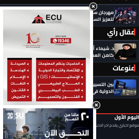
مهرجان سيمفوني للفنون يكرم رموزاً مؤثرة ويدعو
لتعزيز السلام
مقال رأي
المزيد ‹
د. شيماء أحمدين تكتب .. حين يصبح الذكاء الاصطناعي
كاهن العصر: هل نستبدل التأمل بالاستهلاك؟
منوعات
المزيد ‹
بين التسييس وازدواجية المعايير.. المحكمة الجنائية
الدولية في مواجهة انتقادات عالمية متصاعدة
اليوم الأول
موقع اخباري يقدم اخر الاخبار المحلية والعربية والعالمية