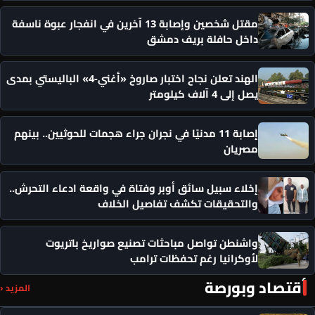
مقتل شخصين وإصابة 13 آخرين في انفجار عبوة ناسفة
داخل حافلة بريف دمشق
الهند تعلن نجاح اختبار صاروخ «أغني-4» الباليستي بمدى
يصل إلى 4 آلاف كيلومتر
إصابة 11 مدنيًا في نجران جراء هجمات للحوثيين.. بينهم
مصريان
إخلاء سبيل سائق أوبر وفتاة في واقعة ادعاء التحرش..
والتحقيقات تكشف تفاصيل الخلاف
واشنطن تواصل مباحثات تصنيع صواريخ باتريوت
لأوكرانيا رغم تحفظات ترامب
أقتصاد وبورصة
المزيد ‹