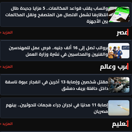
واتساب يقلب قواعد المكالمات.. 5 مزايا جديدة طال
انتظارها تشمل الاتصال من المتصفح ونقل المكالمات
بين الأجهزة
مصر
المزيد ‹
برواتب تصل إلى 16 ألف جنيه.. فرص عمل للمهندسين
والفنيين والمحاسبين في نشرة وزارة العمل
عرب وعالم
المزيد ‹
مقتل شخصين وإصابة 13 آخرين في انفجار عبوة ناسفة
داخل حافلة بريف دمشق
إصابة 11 مدنيًا في نجران جراء هجمات للحوثيين.. بينهم
مصريان
تعليم
المزيد ‹