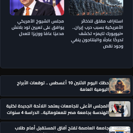
استنزاف مقلق للذخائر
مجلس الشيوخ الأمريكي
الأمريكية بسبب حرب إيران..
يوافق على تعيين تود بلانش
«نيويورك تايمز» تكشف
مدعيًا عامًا ووزيرًا للعدل
تحركًا عاجلًا والبنتاجون ينفي
وجود نقص
حظك اليوم الاثنين 10 أغسطس .. توقعات الأبراج
اليومية العامة
المجلس الأعلى للجامعات يعتمد اللائحة الجديدة لكلية
الهندسة بجامعة مصر للمعلوماتية.. الدراسة 4 سنوات
جامعة العاصمة تفتح آفاق المستقبل أمام طلاب