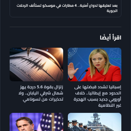
بعد تعليقها لدواع أمنية.. 4 مطارات في موسكو تستأنف الرحلات
الجوية
اقرأ أيضًا
إسبانيا تشدد قبضتها على
زلزال بقوة 5.6 درجة يهز
الحدود مع إيطاليا.. خلاف
شمال شرقي اليابان.. ولا
أوروبي جديد بسبب الهجرة
تحذيرات من تسونامي
غير النظامية