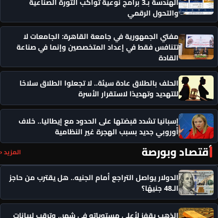
الهندسة بـ3 برامج نوعية تواكب الثورة الصناعية
والتحول الرقمي
مفتي الجمهورية في جامعة القاهرة: الجامعات لا
تتنافس فقط في إعداد المتخصصين وإنما في صناعة
القادة
الحلف بالطلاق عادة سيئة.. لا تجعلوا الطلاق سلاحًا
للتهديد وتهديدًا لاستقرار الأسرة
إسبانيا تشدد قبضتها على الحدود مع إيطاليا.. خلاف
أوروبي جديد بسبب الهجرة غير النظامية
أقتصاد وبورصة
المزيد ‹
الدولار يواصل التراجع أمام الجنيه.. هل يقترب من حاجز
الـ48 جنيهًا؟
الذهب يقفز لأعلى مستوياته في شهر.. وترقب لبيانات