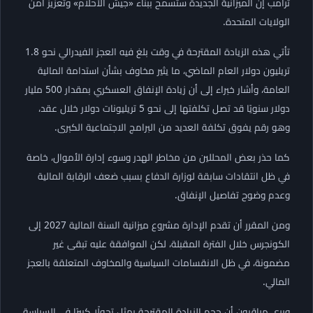
ترامب إن الميزانية الجديدة ستسمح ببناء «جيش الأحلام» وتعزيز أمن
الولايات المتحدة.
تأتي هذه الزيادة المقترحة في وقت بلغ فيه العجز الفيدرالي نحو 1.8
تريليون دولار العام الماضي، ما يثير مخاوف بشأن استدامة المالية
العامة، وأشار خبراء إلى أن زيادة الإنفاق العسكري بمقدار 500 مليار
دولار سنويًا قد تصل تكلفتها إلى نحو 5 تريليونات دولار خلال عقد،
وهو رقم يفوق تكلفة العديد من البرامج الاجتماعية الكبرى.
كما حذر بعض المحللين من مخاطر الهدر وسوء إدارة الأموال، خاصة
في ظل انتقادات سابقة لوزارة الدفاع بسبب ضعف الرقابة المالية
وعدم وضوح تفاصيل الإنفاق.
ومن المقرر أن تقدم الإدارة مشروع ميزانية السنة المالية 2027 إلى
الكونجرس خلال الفترة المقبلة، لكن الموافقة عليه تبقى غير
مضمونة، في ظل الانقسامات السياسية والمخاوف المتعلقة بالعجز
المالي.
ويرى مراقبون أن حجم الزيادة المقترحة يمثل تحولًا كبيرًا في السياسة