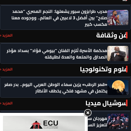
مدرب طرابزون سبور يشعلها: النجم المصري “محمد
صلاح” بين أفضل 3 لاعبين في العالم.. ووجوده معنا
مكسب كبير
فن وثقافة
المزيد ‹
محكمة الأسرة تُلزم الفنان “بيومي فؤاد” بسداد مؤخر
الصداق والمتعة والعدة لطليقته
علوم وتكنولوجيا
المزيد ‹
«قمر الرطب» يزين سماء الوطن العربي اليوم.. بدر صفر
يكتمل في مشهد فلكي يخطف الأنظار
سوشيال ميديا
المزيد ‹
مهرجان سيمفوني للفنون يكرم رموزاً مؤثرة ويدعو
لتعزيز السلام