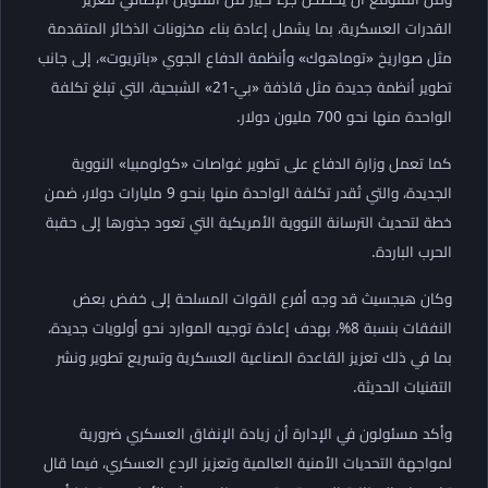
القدرات العسكرية، بما يشمل إعادة بناء مخزونات الذخائر المتقدمة
مثل صواريخ «توماهوك» وأنظمة الدفاع الجوي «باتريوت»، إلى جانب
تطوير أنظمة جديدة مثل قاذفة «بي-21» الشبحية، التي تبلغ تكلفة
الواحدة منها نحو 700 مليون دولار.
كما تعمل وزارة الدفاع على تطوير غواصات «كولومبيا» النووية
الجديدة، والتي تُقدر تكلفة الواحدة منها بنحو 9 مليارات دولار، ضمن
خطة لتحديث الترسانة النووية الأمريكية التي تعود جذورها إلى حقبة
الحرب الباردة.
وكان هيجسيث قد وجه أفرع القوات المسلحة إلى خفض بعض
النفقات بنسبة 8%، بهدف إعادة توجيه الموارد نحو أولويات جديدة،
بما في ذلك تعزيز القاعدة الصناعية العسكرية وتسريع تطوير ونشر
التقنيات الحديثة.
وأكد مسئولون في الإدارة أن زيادة الإنفاق العسكري ضرورية
لمواجهة التحديات الأمنية العالمية وتعزيز الردع العسكري، فيما قال