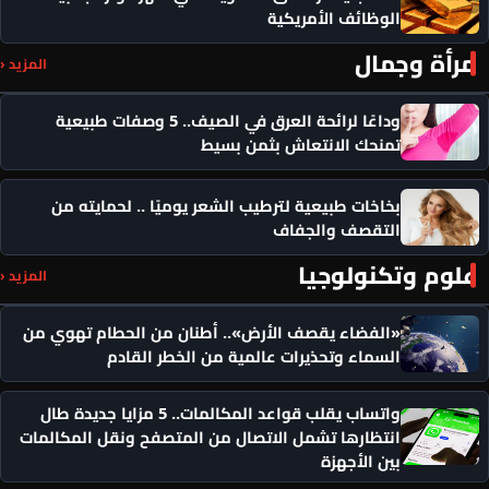
الوظائف الأمريكية
مرأة وجمال
المزيد ‹
وداعًا لرائحة العرق في الصيف.. 5 وصفات طبيعية
تمنحك الانتعاش بثمن بسيط
بخاخات طبيعية لترطيب الشعر يوميًا .. لحمايته من
التقصف والجفاف
علوم وتكنولوجيا
المزيد ‹
«الفضاء يقصف الأرض».. أطنان من الحطام تهوي من
السماء وتحذيرات عالمية من الخطر القادم
واتساب يقلب قواعد المكالمات.. 5 مزايا جديدة طال
انتظارها تشمل الاتصال من المتصفح ونقل المكالمات
بين الأجهزة