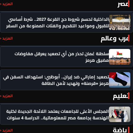
مصر
المزيد ‹
الداخلية تحسم شروط حج القرعة 2027.. شرط أساسي
للقبول ومواعيد التقديم والفئات الممنوعة من السفر
عرب وعالم
المزيد ‹
سلطنة عُمان تحذر من أي تصعيد يعرقل مفاوضات
مضيق هرمز
تصعيد إماراتي ضد إيران.. أبوظبي: استهداف السفن في
هرمز «قرصنة» وتهديد لأمن الطاقة
تعليم
المزيد ‹
المجلس الأعلى للجامعات يعتمد اللائحة الجديدة لكلية
الهندسة بجامعة مصر للمعلوماتية.. الدراسة 4 سنوات
رياضة
المزيد ‹