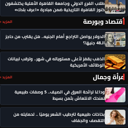
طلاب الفرع الدولي وجامعة القاهرة الأهلية يكتشفون
كنوز القاهرة التاريخية ضمن مبادرة «اعرف بلدك»
أقتصاد وبورصة
المزيد ‹
الدولار يواصل التراجع أمام الجنيه.. هل يقترب من حاجز
الـ48 جنيهًا؟
الذهب يقفز لأعلى مستوياته في شهر.. وترقب لبيانات
الوظائف الأمريكية
مرأة وجمال
المزيد ‹
وداعًا لرائحة العرق في الصيف.. 5 وصفات طبيعية
تمنحك الانتعاش بثمن بسيط
بخاخات طبيعية لترطيب الشعر يوميًا .. لحمايته من
التقصف والجفاف