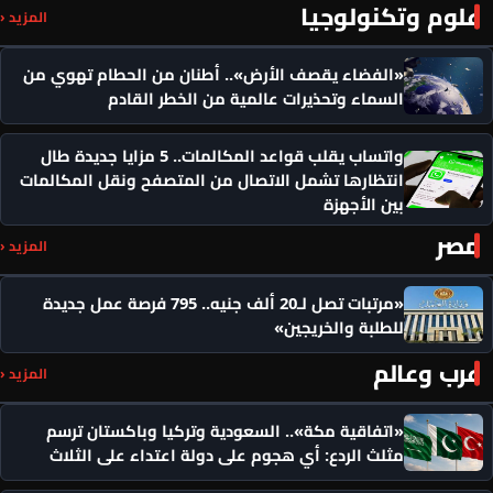
علوم وتكنولوجيا
المزيد ‹
«الفضاء يقصف الأرض».. أطنان من الحطام تهوي من
السماء وتحذيرات عالمية من الخطر القادم
واتساب يقلب قواعد المكالمات.. 5 مزايا جديدة طال
انتظارها تشمل الاتصال من المتصفح ونقل المكالمات
بين الأجهزة
مصر
المزيد ‹
«مرتبات تصل لـ20 ألف جنيه.. 795 فرصة عمل جديدة
للطلبة والخريجين»
عرب وعالم
المزيد ‹
«اتفاقية مكة».. السعودية وتركيا وباكستان ترسم
مثلث الردع: أي هجوم على دولة اعتداء على الثلاث