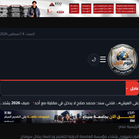
السبت، 8 أغسطس 2026
☰
🌙
عاجل
لى العرش».. فتحي سند: محمد صلاح لا يدخل في مقارنة مع أحد
صيف 2026 يشتد.. موجة حر جديدة تضرب 8 دول عربية ودرجات الحرارة تقترب من 50 مئوية
الرئيسية
›
مصر
›
قرار جمهورى بإنشاء مؤسسة العاصمة الدولية للتعليم وجامعة ريفال سوهاج