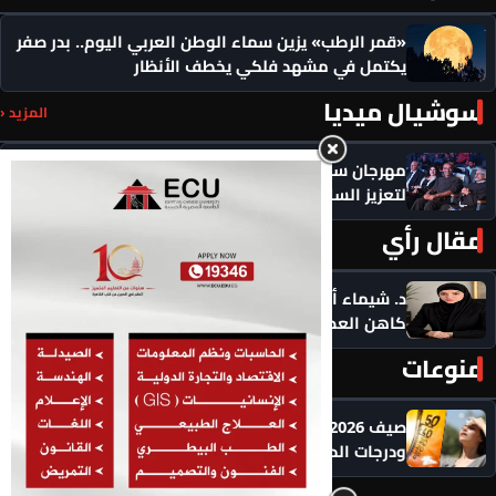
«قمر الرطب» يزين سماء الوطن العربي اليوم.. بدر صفر
يكتمل في مشهد فلكي يخطف الأنظار
سوشيال ميديا
المزيد ‹
مهرجان سيمفوني للفنون يكرم رموزاً مؤثرة ويدعو
لتعزيز السلام
مقال رأي
المزيد ‹
د. شيماء أحمدين تكتب .. حين يصبح الذكاء الاصطناعي
كاهن العصر: هل نستبدل التأمل بالاستهلاك؟
منوعات
المزيد ‹
صيف 2026 يشتد.. موجة حر جديدة تضرب 8 دول عربية
ودرجات الحرارة تقترب من 50 مئوية