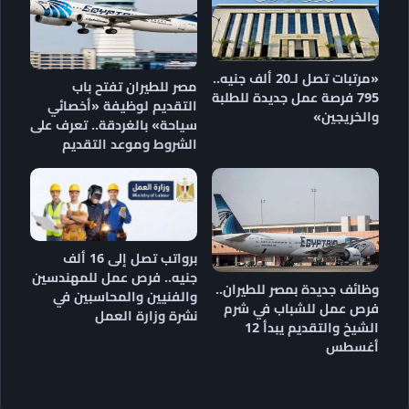
«مرتبات تصل لـ20 ألف جنيه..
مصر للطيران تفتح باب
795 فرصة عمل جديدة للطلبة
التقديم لوظيفة «أخصائي
والخريجين»
سياحة» بالغردقة.. تعرف على
الشروط وموعد التقديم
برواتب تصل إلى 16 ألف
جنيه.. فرص عمل للمهندسين
وظائف جديدة بمصر للطيران..
والفنيين والمحاسبين في
فرص عمل للشباب في شرم
نشرة وزارة العمل
الشيخ والتقديم يبدأ 12
أغسطس