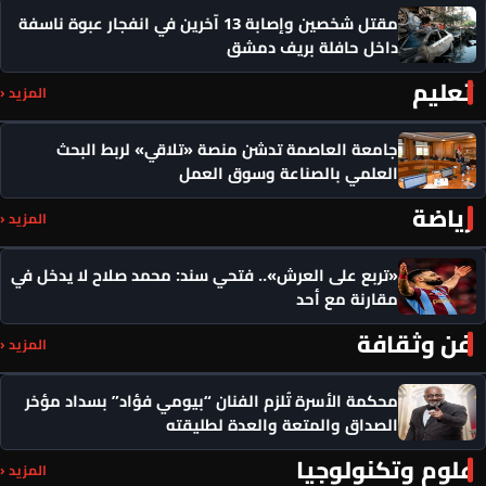
مقتل شخصين وإصابة 13 آخرين في انفجار عبوة ناسفة
داخل حافلة بريف دمشق
تعليم
المزيد ‹
جامعة العاصمة تدشن منصة «تلاقي» لربط البحث
العلمي بالصناعة وسوق العمل
رياضة
المزيد ‹
«تربع على العرش».. فتحي سند: محمد صلاح لا يدخل في
مقارنة مع أحد
فن وثقافة
المزيد ‹
محكمة الأسرة تُلزم الفنان “بيومي فؤاد” بسداد مؤخر
الصداق والمتعة والعدة لطليقته
علوم وتكنولوجيا
المزيد ‹