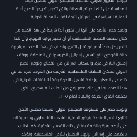
لجرائم التطهير العرقي، مناشدةً المجتمع الدولي بتفعيل آليات
المحاسبة على تلك الجرائم المعلنة والتي تتحول تدريجياً لتصبح أداة
للدعاية السياسية في إسرائيل نتيجة لغياب العدالة الدولية.
وتعيد مصر التأكيد على أنها لن تكون أبدًا شريكاً في هذا الظلم من
خلال تصفية القضية الفلسطينية أو أن تصبح بوابة التهجير، وأن هذا
الأمر يظل خطاً أحمر غير قابل للتغير، وتطالب في هذا الصدد بمواجهة
حالة الفوضي التي تسعى إسرائيل لتكريسها في المنطقة، ووقف
إطلاق النار في غزة، وانسحاب اسرائيل من القطاع، وتوفير الدعم
الدولي لتمكين السلطة الفلسطينية الشرعية من العودة لغزة بما في
ذلك على المعابر، وإعادة تشغيل الأخيرة وفقاً للاتفاقات الدولية في
هذا الصدد، بما في ذلك معبر رفح من الجانب الفلسطيني الذي
يحكمه اتفاق الحركة والنفاذ لعام ٢٠٠٥ .
وتؤكد مصر على مسئولية المجتمع الدولي، لاسيما مجلس الأمن
التابع للأمم المتحدة بتوفير الحماية للشعب الفلسطيني ودعم بقائه
على أرضه بغزة والضفة بما في ذلك القدس الشرقية، كما تطالب
بالضغط على إسرائيل لإنهاء الاحتلال للأرض الفلسطينية، وتؤكد