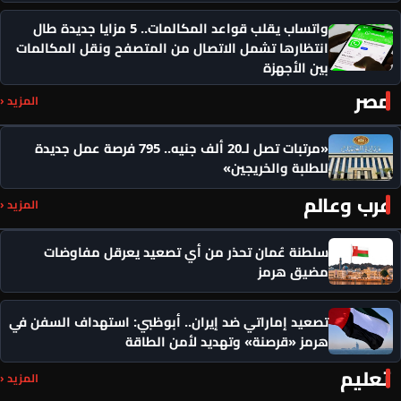
واتساب يقلب قواعد المكالمات.. 5 مزايا جديدة طال
انتظارها تشمل الاتصال من المتصفح ونقل المكالمات
بين الأجهزة
مصر
المزيد ‹
«مرتبات تصل لـ20 ألف جنيه.. 795 فرصة عمل جديدة
للطلبة والخريجين»
عرب وعالم
المزيد ‹
سلطنة عُمان تحذر من أي تصعيد يعرقل مفاوضات
مضيق هرمز
تصعيد إماراتي ضد إيران.. أبوظبي: استهداف السفن في
هرمز «قرصنة» وتهديد لأمن الطاقة
تعليم
المزيد ‹