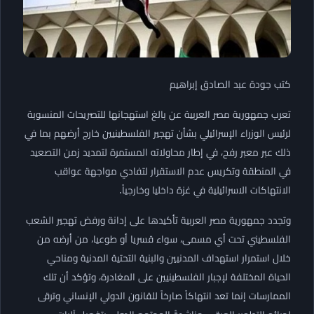
كتب جودة عبد الصادق إبراهيم
تعرب جمهورية مصر العربية عن بالغ استهجانها للتصريحات المنسوبة
لرئيس الوزراء الإسرائيلي بشأن تهجير الفلسطينيين خارج أرضهم بما في
ذلك عبر معبر رفح، في إطار محاولاته المستمرة لتمديد زمن التصعيد
في المنطقة وتكريس عدم الاستقرار لتفادي مواجهة عواقب
الانتهاكات الاسرائيلية في غزة داخليا وخارجياً.
وتجدد جمهورية مصر العربية تأكيدها على إدانة ورفض تهجير الشعب
الفلسطيني تحت أي مسمى، سواء قسريا أو طوعيا، من أرضه من
خلال استمرار استهداف المدنيين والبنية التحتية المدنية ومناحي
الحياة المختلفة لإجبار الفلسطينيين على المغادرة، وتؤكد أن تلك
الممارسات إنما تعد انتهاكاً صارخاً للقانون الدولي الإنساني وترقى