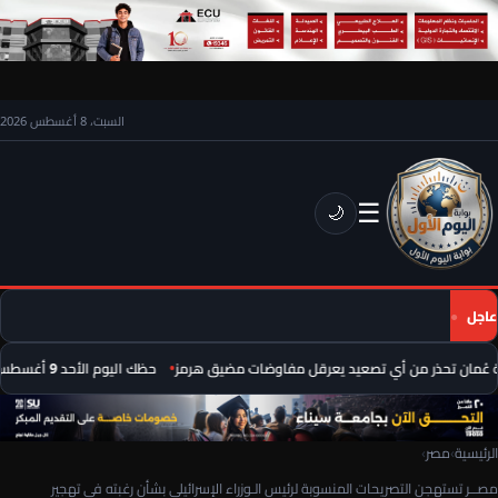
السبت، 8 أغسطس 2026
☰
🌙
عاجل
ُمان تحذر من أي تصعيد يعرقل مفاوضات مضيق هرمز
حظك اليوم الأحد 9 أغسطس 2026.. توقعات الأبراج على الصعيد المهني والعاطفي
الرئيسية
›
مصر
›
مصــر تستهجن التصريحات المنسوبة لرئيس الـوزراء الإسرائيلي بشأن رغبته في تهجير