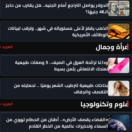
الدولار يواصل التراجع أمام الجنيه.. هل يقترب من حاجز
الـ48 جنيهًا؟
الذهب يقفز لأعلى مستوياته في شهر.. وترقب لبيانات
الوظائف الأمريكية
مرأة وجمال
المزيد ‹
وداعًا لرائحة العرق في الصيف.. 5 وصفات طبيعية
تمنحك الانتعاش بثمن بسيط
بخاخات طبيعية لترطيب الشعر يوميًا .. لحمايته من
التقصف والجفاف
علوم وتكنولوجيا
المزيد ‹
«الفضاء يقصف الأرض».. أطنان من الحطام تهوي من
السماء وتحذيرات عالمية من الخطر القادم