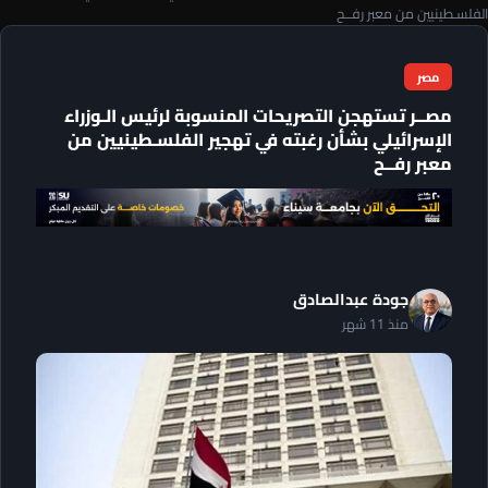
الفلسـطينيين من معبر رفــح
مصر
مصــر تستهجن التصريحات المنسوبة لرئيس الـوزراء
الإسرائيلي بشأن رغبته في تهجير الفلسـطينيين من
معبر رفــح
جودة عبدالصادق
منذ 11 شهر