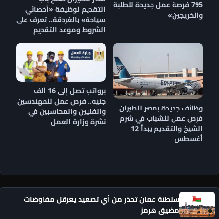
795 فرصة عمل جديدة للطلبة
التقديم لوظيفة «أخصائي
والخريجين»
سياحة» بالغردقة.. تعرف على
الشروط وموعد التقديم
برواتب تصل إلى 16 ألف
جنيه.. فرص عمل للمهندسين
وظائف جديدة بمصر للطيران..
والفنيين والمحاسبين في
فرص عمل للشباب في شرم
نشرة وزارة العمل
الشيخ والتقديم يبدأ 12
أغسطس
سلطنة عُمان تحذر من أي تصعيد يعرقل مفاوضات
مضيق هرمز