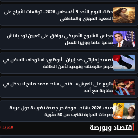
حظك اليوم الأحد 9 أغسطس 2026.. توقعات الأبراج على
الصعيد المهني والعاطفي
مجلس الشيوخ الأمريكي يوافق على تعيين تود بلانش
مدعيًا عامًا ووزيرًا للعدل
تصعيد إماراتي ضد إيران.. أبوظبي: استهداف السفن في
هرمز «قرصنة» وتهديد لأمن الطاقة
«تربع على العرش».. فتحي سند: محمد صلاح لا يدخل في
مقارنة مع أحد
صيف 2026 يشتد.. موجة حر جديدة تضرب 8 دول عربية
ودرجات الحرارة تقترب من 50 مئوية
أقتصاد وبورصة
المزيد ‹