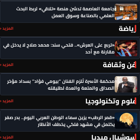
جامعة العاصمة تدشن منصة «تلاقي» لربط البحث
العلمي بالصناعة وسوق العمل
رياضة
المزيد ‹
«تربع على العرش».. فتحي سند: محمد صلاح لا يدخل في
مقارنة مع أحد
فن وثقافة
المزيد ‹
محكمة الأسرة تُلزم الفنان “بيومي فؤاد” بسداد مؤخر
الصداق والمتعة والعدة لطليقته
علوم وتكنولوجيا
المزيد ‹
«قمر الرطب» يزين سماء الوطن العربي اليوم.. بدر صفر
يكتمل في مشهد فلكي يخطف الأنظار
سوشيال ميديا
المزيد ‹