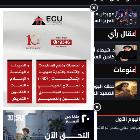
مهرجان سيمفوني للفنون يكرم رموزاً مؤثرة ويدعو
لتعزيز السلام
مقال رأي
المزيد ‹
د. شيماء أحمدين تكتب .. حين يصبح الذكاء الاصطناعي
كاهن العصر: هل نستبدل التأمل بالاستهلاك؟
منوعات
المزيد ‹
حظك اليوم الأحد 9 أغسطس 2026.. توقعات الأبراج على
الصعيد المهني والعاطفي
اليوم الأول
موقع اخباري يقدم اخر الاخبار المحلية والعربية والعالمية