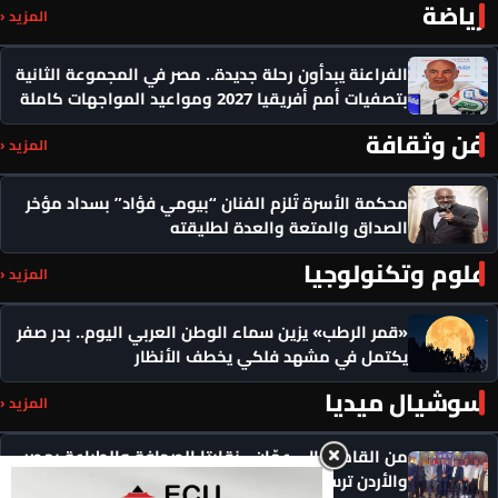
رياضة
المزيد ‹
الفراعنة يبدأون رحلة جديدة.. مصر في المجموعة الثانية
بتصفيات أمم أفريقيا 2027 ومواعيد المواجهات كاملة
فن وثقافة
المزيد ‹
محكمة الأسرة تُلزم الفنان “بيومي فؤاد” بسداد مؤخر
الصداق والمتعة والعدة لطليقته
علوم وتكنولوجيا
المزيد ‹
«قمر الرطب» يزين سماء الوطن العربي اليوم.. بدر صفر
يكتمل في مشهد فلكي يخطف الأنظار
سوشيال ميديا
المزيد ‹
من القاهرة إلى عمّان.. نقابتا الصحافة والطباعة بمصر
والأردن ترسمان ملامح تعاون عمالي جديد في عصر