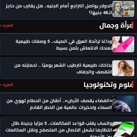
الدولار يواصل التراجع أمام الجنيه.. هل يقترب من حاجز
الـ48 جنيهًا؟
مرأة وجمال
المزيد ‹
وداعًا لرائحة العرق في الصيف.. 5 وصفات طبيعية
تمنحك الانتعاش بثمن بسيط
بخاخات طبيعية لترطيب الشعر يوميًا .. لحمايته من
التقصف والجفاف
علوم وتكنولوجيا
المزيد ‹
«الفضاء يقصف الأرض».. أطنان من الحطام تهوي من
السماء وتحذيرات عالمية من الخطر القادم
واتساب يقلب قواعد المكالمات.. 5 مزايا جديدة طال
انتظارها تشمل الاتصال من المتصفح ونقل المكالمات
بين الأجهزة