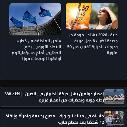
صيف 2026 يشتد.. موجة حر
جديدة تضرب 8 دول عربية
«أمن المنطقة في خطر»..
ودرجات الحرارة تقترب من 50
الاتحاد الأوروبي يضع
مئوية
الحوثيين أمام مسؤولياتهم:
أوقفوا الهجمات فورًا
إعصار دولفين يشل حركة الطيران في الصين.. إلغاء 388
رحلة جوية وتحذيرات من أمطار غزيرة
مأساة في ميناء نيويورك.. مصرع رضيعة وامرأة وإنقاذ
12 شخصًا بعد تحطم قارب