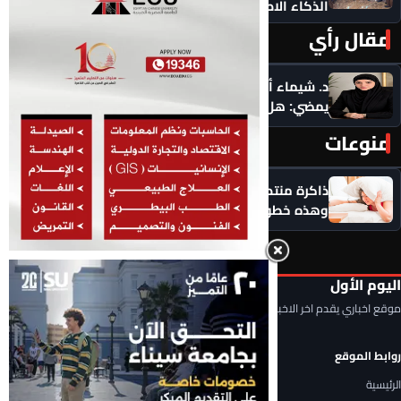
الذكاء الاصطناعي
مقال رأي
المزيد ‹
د. شيماء أحمدين تكتب .. حين يرفض ماضيك الرقمي أن
يمضي: هل يحق لك أن تبدأ من جديد؟
منوعات
المزيد ‹
ذاكرة منتصف العمر في خطر؟.. التوتر يسرق التركيز
وهذه خطوات استعادة صفاء الذهن
اليوم الأول
موقع اخباري يقدم اخر الاخبار المحلية والعربية والعالمية
روابط الموقع
الرئيسية