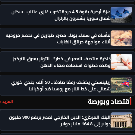
هزة أرضية بقوة 4.5 درجة تضرب غازي عنتاب.. سكان
شمال سوريا يشعرون بالزلزال
مأساة في سماء يوتا.. مصرع طيارين في تحطم مروحية
أثناء مواجهة حرائق الغابات
ذاكرة منتصف العمر في خطر؟.. التوتر يسرق التركيز
وهذه خطوات استعادة صفاء الذهن
زيلينسكي يكشف رقمًا صادمًا.. 50 ألف جندي كوري
شمالي على خط النار مع روسيا ضد أوكرانيا
أقتصاد وبورصة
المزيد ‹
البنك المركزي: الدين الخارجي لمصر يرتفع 900 مليون
دولار إلى 164.8 مليار دولار