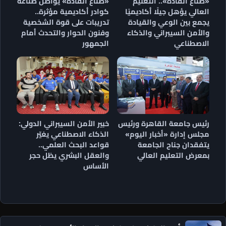
«صُنّاع القادة».. التعليم
«صناع القادة» يواصل صناعة
العالي يؤهل جيلًا أكاديميًا
كوادر أكاديمية مؤثرة..
يجمع بين الوعي والقيادة
تدريبات على قوة الشخصية
والأمن السيبراني والذكاء
وفنون الحوار والتحدث أمام
الاصطناعي
الجمهور
رئيس جامعة القاهرة ورئيس
خبير الأمن السيبراني الدولي:
مجلس إدارة «أخبار اليوم»
الذكاء الاصطناعي يغيّر
يتفقدان جناح الجامعة
قواعد البحث العلمي..
بمعرض التعليم العالي
والعقل البشري يظل حجر
الأساس