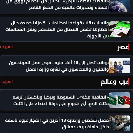
«الفضاء يقصف الأرض».. أطنان من الحطام تهوي من
السماء وتحذيرات عالمية من الخطر القادم
واتساب يقلب قواعد المكالمات.. 5 مزايا جديدة طال
انتظارها تشمل الاتصال من المتصفح ونقل المكالمات
بين الأجهزة
مصر
المزيد ‹
برواتب تصل إلى 16 ألف جنيه.. فرص عمل للمهندسين
والفنيين والمحاسبين في نشرة وزارة العمل
عرب وعالم
المزيد ‹
«اتفاقية مكة».. السعودية وتركيا وباكستان ترسم
مثلث الردع: أي هجوم على دولة اعتداء على الثلاث
مقتل شخصين وإصابة 13 آخرين في انفجار عبوة ناسفة
داخل حافلة بريف دمشق