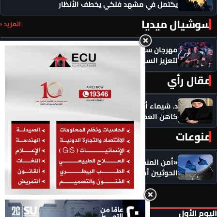
يكتمل في مشهد فلكي يخطف الأنظار
سوشيال ميديا
المزيد ‹
مهرجان سيمفوني للفنون يكرم رموزاً مؤثرة ويدعو
لتعزيز السلام
مقال رأي
المزيد ‹
د. شيماء أحمدين تكتب .. حين يصبح الذكاء الاصطناعي
كاهن العصر: هل نستبدل التأمل بالاستهلاك؟
منوعات
المزيد ‹
«أمن المنطقة في خطر».. الاتحاد الأوروبي يضع
الحوثيين أمام مسؤولياتهم: أوقفوا الهجمات فورًا
اليوم الأول