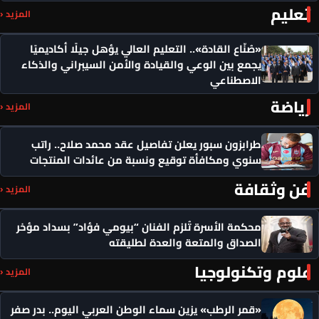
تعليم
المزيد ‹
«صُنّاع القادة».. التعليم العالي يؤهل جيلًا أكاديميًا
يجمع بين الوعي والقيادة والأمن السيبراني والذكاء
الاصطناعي
رياضة
المزيد ‹
طرابزون سبور يعلن تفاصيل عقد محمد صلاح.. راتب
سنوي ومكافأة توقيع ونسبة من عائدات المنتجات
فن وثقافة
المزيد ‹
محكمة الأسرة تُلزم الفنان “بيومي فؤاد” بسداد مؤخر
الصداق والمتعة والعدة لطليقته
علوم وتكنولوجيا
المزيد ‹
«قمر الرطب» يزين سماء الوطن العربي اليوم.. بدر صفر