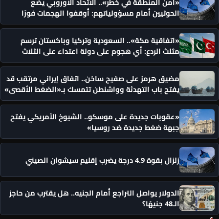
«أمن المنطقة في خطر».. الاتحاد الأوروبي يضع
الحوثيين أمام مسؤولياتهم: أوقفوا الهجمات فورًا
«اتفاقية مكة».. السعودية وتركيا وباكستان ترسم
مثلث الردع: أي هجوم على دولة اعتداء على الثلاث
مضيق هرمز على صفيح ساخن.. اتفاق إيراني مرتقب قد
يفتح باب التهدئة وواشنطن تتمسك بـ«الضغط الأقصى»
«عقوبات جديدة على موسكو.. الشيوخ الأمريكي يفتح
جبهة ضغط جديدة ضد روسيا»
زلزال بقوة 4.9 درجة يضرب إقليم سيشوان الصيني
الدولار يواصل التراجع أمام الجنيه.. هل يقترب من حاجز
الـ48 جنيهًا؟