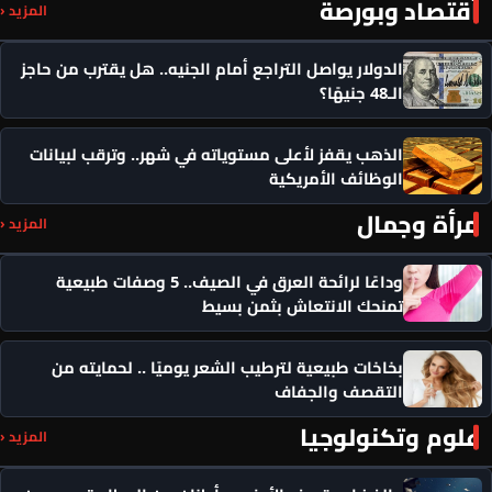
أقتصاد وبورصة
المزيد ‹
الدولار يواصل التراجع أمام الجنيه.. هل يقترب من حاجز
الـ48 جنيهًا؟
الذهب يقفز لأعلى مستوياته في شهر.. وترقب لبيانات
الوظائف الأمريكية
مرأة وجمال
المزيد ‹
وداعًا لرائحة العرق في الصيف.. 5 وصفات طبيعية
تمنحك الانتعاش بثمن بسيط
بخاخات طبيعية لترطيب الشعر يوميًا .. لحمايته من
التقصف والجفاف
علوم وتكنولوجيا
المزيد ‹