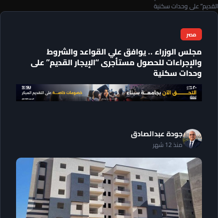
القديم” على وحدات سكنية
مصر
مجلس الوزراء .. يوافق علي القواعد والشروط
والإجراءات للحصول مستأجرى “الإيجار القديم” على
وحدات سكنية
جودة عبدالصادق
منذ 12 شهر