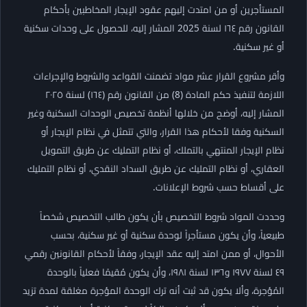
المستأجرين أو من امتدت إليهم عقود الإيجار المخاطبين بأحكام
القانون رقم ١٦٤ لسنة 2025 المشار إليه، للحصول على وحدات سكنية
أو غير سكنية.
وأقر مشروع القرار عشر مواد تضمنت القواعد والشروط والإجراءات
اللازمة لتنفيذ حكم المادة (8) من القانون رقم (١٦٤) لسنة ٢٠٢٥
المشار إليه، أوضح من خلالها أنظمة تخصيص الوحدات السكنية وغير
السكنية وفقا لأحكام هذا القرار، والتي تتمثل في نظام الإيجار أو
نظام الإيجار المنتهي بالتملك، أو نظام التمليك عن طريق التمويل
العقاري، أو نظام التمليك عن طريق السداد النقدي، أو نظام التمليك
على أقساط حسب شروط الإعلانات.
وحددت المواد شروط التخصيص بأن يكون طالب التخصيص شخصاً
طبيعياً، وأن يكون مستأجراً لوحدة سكنية أو غير سكنية، بحسب
الأحوال، أو ممن امتد إليه عقد الإيجار، وفقاً لأحكام القانونين رقمي
٤٩ لسنة ١٩٧٧ و١٣٦ لسنة ١٩٨١، وأن يكون مُقيمًا فعلياً بالوحدة
المُؤجرة، وألا يكون قد ثبت أنه ترك الوحدة المؤجرة مغلقة لمدة تزيد