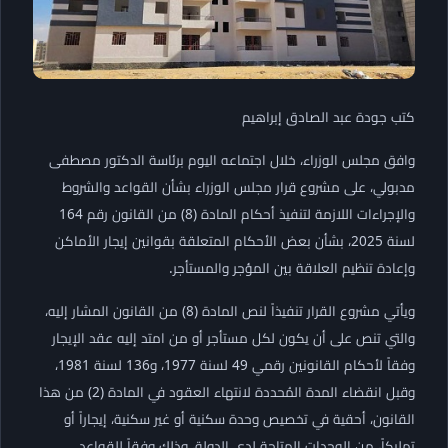
كتب جودة عبد الصادق إبراهيم
وافق مجلس الوزراء، خلال اجتماعه اليوم برئاسة الدكتور مصطفى
مدبولي، على مشروع قرار مجلس الوزراء بشأن القواعد والشروط
والإجراءات اللازمة لتنفيذ أحكام المادة (8) من القانون رقم 164
لسنة 2025، بشأن بعض الأحكام المتعلقة بقوانين إيجار الأماكن
وإعادة تنظيم العلاقة بين المؤجر والمستأجر.
ويأتي مشروع القرار تنفيذاً لنص المادة (8) من القانون المشار إليه،
والتي تنص على أن يكون لكل مستأجر أو من امتد إليه عقد الإيجار
وفقاً لأحكام القانونين رقمي 49 لسنة 1977، و136 لسنة 1981،
وقبل انقضاء المدة المُحددة لانتهاء العقود في المادة (2) من هذا
القانون، أحقية في تخصيص وحدة سكنية أو غير سكنية، إيجاراً أو
تمليكاً، من الوحدات المتاحة لدى الدولة، وذلك وفقاً للقواعد