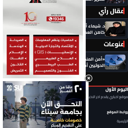
مقال رأي
المزيد ‹
د. شيماء أحمدين تكتب .. حين يصبح الذكاء الاصطناعي
كاهن العصر: هل نستبدل التأمل بالاستهلاك؟
منوعات
المزيد ‹
«أمن المنطقة في خطر».. الاتحاد الأوروبي يضع
الحوثيين أمام مسؤولياتهم: أوقفوا الهجمات فورًا
اليوم الأول
موقع اخباري يقدم اخر الاخبار المحلية والعربية والعالمية
روابط الموقع
الرئيسية