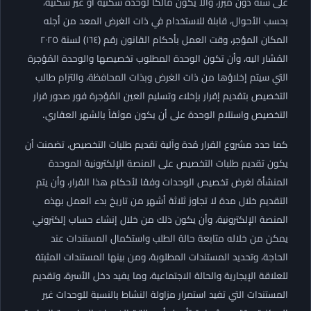
على سنة دون مبرر، وألا يكون مالكاً لوحدة سكنية أو غير سكنية،
بحسب الأحوال، قابلة للاستخدام في ذات الغرض المعد من أجله
المكان المؤجر، وقت العمل بأحكام القانون رقم (١٦٤) لسنة ۲۰۲٥
المُشار اليه، وأن تكون الوحدة المطلوب تخصيصها والوحدة المُؤجرة
التي سيتم إخلاؤها من ذات الغرض وبذات المحافظة، والتزام طالب
التخصيص بتقديم إقرار بإخلاء وتسليم العين المُؤجرة فور صدور قرار
التخصيص واستلام الوحدة على أن يكون موثقاً بالشهر العقاري.
كما حدد مشروع القرار مُدة وآلية تقديم طلبات التخصيص، تضمنت أن
يكون تقديم طلبات التخصيص على المنصة الإلكترونية الموحدة
المنشأة لغرض تخصيص الوحدات وفقا لأحكام هذا القرار، وأن يتم
التقديم خلال مدة لا تجاوز ثلاثة أشهر من تاريخ بدء العمل بهذه
المنصة الإلكترونية، وأن يكون ذلك من خلال إنشاء حساب إلكتروني
يمكن من خلاله متابعة حالة الطلب واستكمال المستندات عند
الحاجة، وتحديد المستندات المطلوبة، ومن بينها المستندات المثبتة
للعلاقة الإيجارية والحالة الاجتماعية، وما يفيد دخل الأسرة، وتقديم
المستندات التي تفيد استمرار مزاولة النشاط بالنسبة للوحدات غير