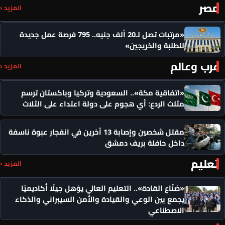
مصر
المزيد ‹
«مرتبات تصل لـ20 ألف جنيه.. 795 فرصة عمل جديدة
للطلبة والخريجين»
عرب وعالم
المزيد ‹
«اتفاقية مكة».. السعودية وتركيا وباكستان ترسم
مثلث الردع: أي هجوم على دولة اعتداء على الثلاث
مقتل شخصين وإصابة 13 آخرين في انفجار عبوة ناسفة
داخل حافلة بريف دمشق
تعليم
المزيد ‹
«صُنّاع القادة».. التعليم العالي يؤهل جيلًا أكاديميًا
يجمع بين الوعي والقيادة والأمن السيبراني والذكاء
الاصطناعي