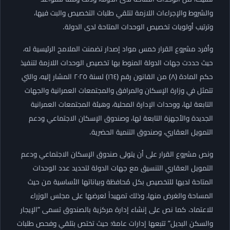
والشروط والإجراءات اللازمة لتلقي طلبات التخصيص والبت فيها،
وترتيب أولويات تخصيص الوحدات المتاحة لدى الدولة.
وأفرد مشروع القرار خمس مواد إصدار تضمنت الملامح الرئيسية له،
حيث حددت جهات الدولة المنوط بها تخصيص الوحدات اللازمة لتنفيذ
حكم المادة (۸) من القانون رقم (١٦٤) لسنة ٢٠٢٥ المشار إليه، والتي
تتمثل في وزارة الإسكان والمرافق والمجتمعات العمرانية والجهات
التابعة لها، ووحدات الإدارة المحلية، وهيئة المجتمعات العمرانية
الجديدة والأجهزة التابعة لها، وصندوق الإسكان الاجتماعي ودعم
التمويل العقاري، وصندوق التنمية الحضرية.
ونص مشروع القرار على أن يتولى صندوق الإسكان الاجتماعي ودعم
التمويل العقاري التنسيق مع جهات الدولة لتحديد عدد الوحدات
المتاحة لديها للتخصيص بكل مُحافظة وبياناتها الأساسية من حيث
المساحة والغرض منها، وذلك تمهيداً لعرضها على مجلس الوزراء
للاعتماد، كما نص على إنشاء إدارة مركزية بالصندوق تسمى “الإيجار
والسكن البديل” تتبعها إدارات عامة؛ حيث تختص بتلقي وفحص طلبات