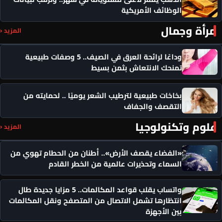
الوظائف الأمريكية
مرأة وجمال
المزيد ‹
وداعًا لرائحة العرق في الصيف.. 5 وصفات طبيعية
تمنحك الانتعاش بثمن بسيط
بخاخات طبيعية لترطيب الشعر يوميًا .. لحمايته من
التقصف والجفاف
علوم وتكنولوجيا
المزيد ‹
«الفضاء يقصف الأرض».. أطنان من الحطام تهوي من
السماء وتحذيرات عالمية من الخطر القادم
واتساب يقلب قواعد المكالمات.. 5 مزايا جديدة طال
انتظارها تشمل الاتصال من المتصفح ونقل المكالمات
بين الأجهزة