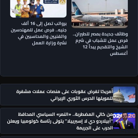
برواتب تصل إلى 16 ألف
جنيه.. فرص عمل للمهندسين
وظائف جديدة بمصر للطيران..
والفنيين والمحاسبين في
فرص عمل للشباب في شرم
نشرة وزارة العمل
الشيخ والتقديم يبدأ 12
أغسطس
أمريكا تفرض عقوبات على منصات عملات مشفرة
لتمويلها الحرس الثوري الإيراني
من كالي المضطربة.. «النمر» السياسي المحافظ
“أبيلاردو دي لا إسبرييلا” يتولى رئاسة كولومبيا ويعلن
الحرب على الجريمة