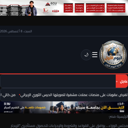
السبت، 8 أغسطس 2026
☰
🌙
عاجل
فرض عقوبات على منصات عملات مشفرة لتمويلها الحرس الثوري الإيراني
من كالي المض
الرئيسية
›
مصر
›
مجلس الوزراء .. يوافق علي القواعد والشروط والإجراءات للحصول مستأجرى “الإيجار