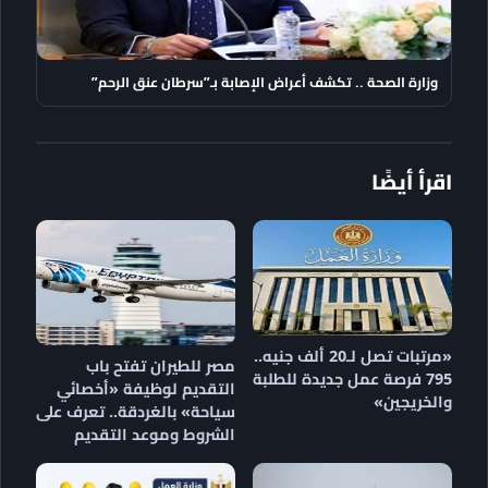
وزارة الصحة .. تكشف أعراض الإصابة بـ”سرطان عنق الرحم”
اقرأ أيضًا
«مرتبات تصل لـ20 ألف جنيه..
مصر للطيران تفتح باب
795 فرصة عمل جديدة للطلبة
التقديم لوظيفة «أخصائي
والخريجين»
سياحة» بالغردقة.. تعرف على
الشروط وموعد التقديم