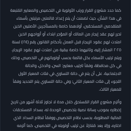
كما حدد مشروع القرار ورتب الأولوية في التخصيص والمعايير المُتبعة
في هذا الشأن، حيث تضمنت أن يتم إعداد قائمتين مرتبتين بأسماء
المتقدمين المستحقين، أولاهما خاصة بالمستأجرين الأصليين الذين
تحرر لهم عقد إيجار من المالك أو المؤجر ابتداء أو أزواجهم الذين
امتدت لهم عقود الإيجار قبل العمل بأحكام القانون رقم (١٦٤) لسنة
٢٠٢٥ المشار إليه، وثانيهما خاصة ببقية من امتدت لهم عقود الإيجار،
ويتم ترتيب الأسماء بكل قائمة بحسب أولوياتهم في التخصيص، وذلك
في كل محافظة، وفقاً لترتيب معايير: السن، والدخل، والحالة
الاجتماعية، على أن يتم في حالة التساوي في فئات المعيار الأول
اللجوء إلى فئات المعيار الثاني؛ وفي حالة التساوي يتم التحديد وفقاً
للمعيار الثالث.
وألزم مشروع القرار المُستحق خلال مدة لا تجاوز ثلاثة أشهر من تاريخ
إخطاره بموجب رسالة نصية بتخصيص الوحدة له، بسداد المستحقات
المالية المطلوبة، بحسب نظام التخصيص ووفقاً لنظام السداد الذي
اختاره، وإلا يعد مُتنازلاً عن ترتيب أولويته في التخصيص، كما ألزمه