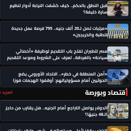
قبل النطق بالحكم.. كيف كشفت النيابة أدوار تنظيم
سارة خليفة؟
«مرتبات تصل لـ20 ألف جنيه.. 795 فرصة عمل جديدة
للطلبة والخريجين»
مصر للطيران تفتح باب التقديم لوظيفة «أخصائي
سياحة» بالغردقة.. تعرف على الشروط وموعد التقديم
«أمن المنطقة في خطر».. الاتحاد الأوروبي يضع
الحوثيين أمام مسؤولياتهم: أوقفوا الهجمات فورًا
أقتصاد وبورصة
المزيد ‹
الدولار يواصل التراجع أمام الجنيه.. هل يقترب من حاجز
الـ48 جنيهًا؟
الذهب يقفز لأعلى مستوياته في شهر.. وترقب لبيانات