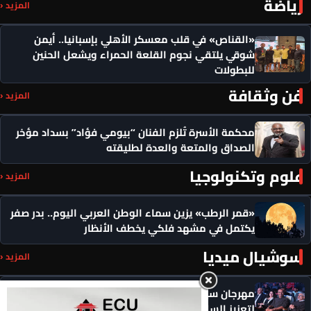
رياضة
المزيد ‹
«القناص» في قلب معسكر الأهلي بإسبانيا.. أيمن
شوقي يلتقي نجوم القلعة الحمراء ويشعل الحنين
للبطولات
فن وثقافة
المزيد ‹
محكمة الأسرة تُلزم الفنان “بيومي فؤاد” بسداد مؤخر
الصداق والمتعة والعدة لطليقته
علوم وتكنولوجيا
المزيد ‹
«قمر الرطب» يزين سماء الوطن العربي اليوم.. بدر صفر
يكتمل في مشهد فلكي يخطف الأنظار
سوشيال ميديا
المزيد ‹
مهرجان سيمفوني للفنون يكرم رموزاً مؤثرة ويدعو
لتعزيز السلام