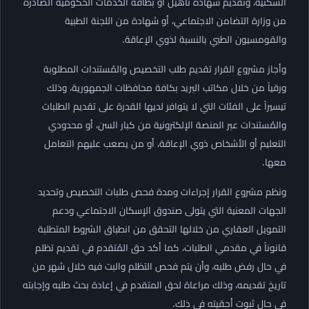
السكنية، وتقديم شهادة تأهيل أو بطاقة الخدمات الحكومية الصادرة
من وزارة التضامن الاجتماعي، أو شهادة من اللجنة الطبية
والقومسيون الطبي بالنسبة لذوي الإعاقة.
وأجاز مشروع القرار تقديم طلب التخصيص والمُستندات المطلوبة
ورقياً من خلال مكاتب البريد بكافة محافظات الجمهورية، وذلك
تيسيراً على الفئات التي لا يتوافر لديها القدرة على تقديم الطلبات
والمُستندات عبر المنصة الإلكترونية من كبار السن، أو محدودي
التعليم أو الأشخاص ذوي الإعاقة، أو من يصعب عليهم التعامل
معها.
ونظم مشروع القرار إجراءات ومدة فحص طلبات التخصيص وتحديد
الجهات المعنية التي يتولى صندوق الإسكان الاجتماعي ودعم
التمويل العقاري من خلالها التحقق من انطباق الشروط المتطلبة
قانوناً في مقدمي الطلبات، كما أكد حق المُتقدم في تقديم تظلم
في حال رفض طلبه، وأن يتم فحص التظلم والبت فيه خلال شهر من
تاريخ تقديمه، وذلك مراعاة لحق المتقدم في إعادة بحث طلبه وإجابته
في حال ثبوت أحقيته في ذلك.