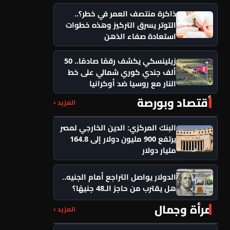
ذاكرة منتصف العمر في خطر؟..
التوتر يسرق التركيز وهذه خطوات
استعادة صفاء الذهن
زيلينسكي يكشف رقمًا صادمًا.. 50
ألف جندي كوري شمالي على خط
النار مع روسيا ضد أوكرانيا
أقتصاد وبورصة
المزيد ‹
البنك المركزي: الدين الخارجي لمصر
يرتفع 900 مليون دولار إلى 164.8
مليار دولار
الدولار يواصل التراجع أمام الجنيه..
هل يقترب من حاجز الـ48 جنيهًا؟
مرأة وجمال
المزيد ‹