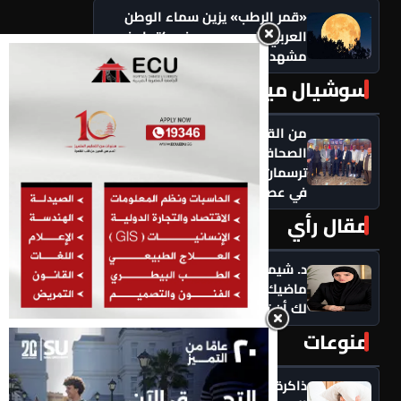
«قمر الرطب» يزين سماء الوطن
العربي اليوم.. بدر صفر يكتمل في
مشهد فلكي يخطف الأنظار
سوشيال ميديا
المزيد ‹
من القاهرة إلى عمّان.. نقابتا
الصحافة والطباعة بمصر والأردن
ترسمان ملامح تعاون عمالي جديد
في عصر الذكاء الاصطناعي
مقال رأي
المزيد ‹
د. شيماء أحمدين تكتب .. حين يرفض
ماضيك الرقمي أن يمضي: هل يحق
لك أن تبدأ من جديد؟
منوعات
المزيد ‹
ذاكرة منتصف العمر في خطر؟..