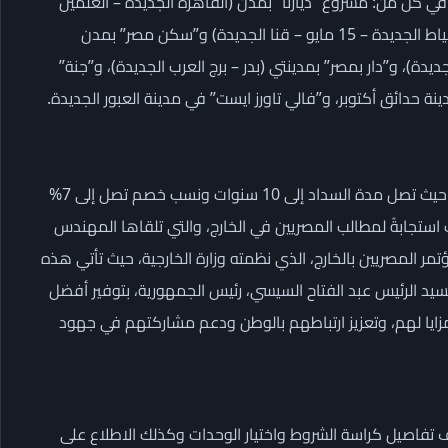
كل من: مشروع “ديارنا” بمدن (القاهرة الجديدة – العلمين
الجديدة – المنيا الجديدة – أسيوط الجديدة – سوهاج الجديدة – دمياط الجديدة – 15 مايو – قنا الجديدة) و”سكن مصر” بمدن
يدة)، و”دار بمصر” بمدينتي (بدر – برج العرب الجديدة)، و”جنة”
نة حدائق أكتوبر، و”فالي تاورز ايست” في مدينة العبور الجديدة.
وأشارت الوزارة إلى أن المبادرة تتيح تسهيلات في السداد والأسعار، حيث تصل مدة السداد إلى 10 سنوات ونسب خصم تصل إلى 7%
ف دولار لكل وحدة، وذلك استجابةً لمطالب المصريين في الخارج، والتي تلقاها المهندس
ر المصريين بالخارج، الذي نظمته وزارة الخارجية، حيث تأتي هذه
سيد الرئيس عبد الفتاح السيسي، رئيس الجمهورية، بتوفير أفضل
لمزايا لهم، وتعزيز ارتباطهم بالوطن ودعم مشاركتهم في جهود
ف تفاصيل كراسة الشروط واختيار الوحدات وكذلك الاطلاع على