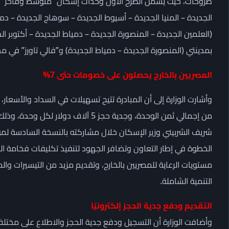
طروحات، حيث يشمل الطرح الأول وحدات إسكان “متوسط وفاخر” في 
(العلمين الجديدة – المنصورة الجديدة – دمياط الجديدة – أكتوبر الجد
بمدينتي (المنصورة الجديدة – دمياط الجديدة) و”فالي تاورز” في مدي
المصريين بالخارج يحصلون على خصومات حتى 7%
من إجمالي ثمن الوحدة، وجدية حجز 5 آلا
شريف الشربيني وزير الإسكان خلال مشاركته بالنسخة السادسة لمؤتم
الخطوة في إطار التعاون وتضافر الجهود لتنفيذ تكليفات فخامة ال
مستويات الرعاية للمصريين بالخارج، وتقديم مزيد من التيسيرات وا
التنمية الشاملة.
التقديم ودفع جدية الحجز إلكترونيًا
وأضافت الوزارة أن التسجيل ودفع جدية الحجز والاطلاع على مختل