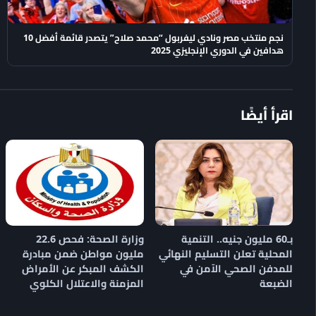
نجم منتخب مصر ونادي ليفربول “محمد صلاح” يتصدر قائمة أفضل 10
هدافين في الدوري الإنجليزي 2025
اقرأ أيضًا
بـ60 مليون جنيه.. التنمية
وزارة الصحة: فحص 22.6
المحلية تعلن التسليم النهائي
مليون مواطن ضمن مبادرة
للمدفن الصحي الآمن في
الكشف المبكر عن الأمراض
الضبعة
المزمنة والاعتلال الكلوي