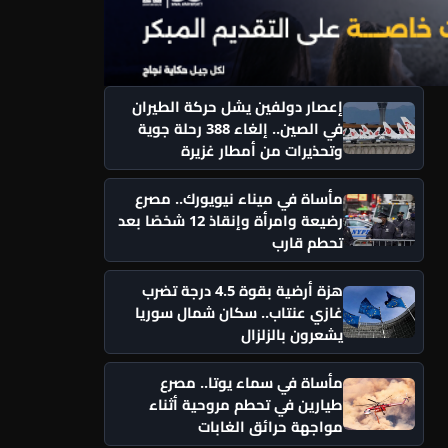
إعصار دولفين يشل حركة الطيران
في الصين.. إلغاء 388 رحلة جوية
وتحذيرات من أمطار غزيرة
مأساة في ميناء نيويورك.. مصرع
رضيعة وامرأة وإنقاذ 12 شخصًا بعد
تحطم قارب
هزة أرضية بقوة 4.5 درجة تضرب
غازي عنتاب.. سكان شمال سوريا
يشعرون بالزلزال
مأساة في سماء يوتا.. مصرع
طيارين في تحطم مروحية أثناء
مواجهة حرائق الغابات