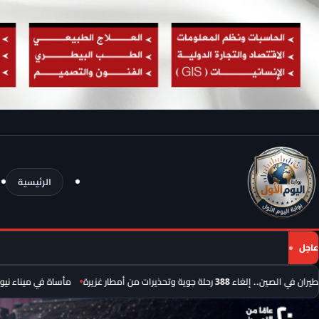
الرئيسية
عاجل
جوية وتحذيرات من أمطار غزيرة
مأساة في ميناء نيويورك.. مصرع رضيعة 