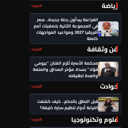
رياضة
المزيد ‹
الفراعنة يبدأون رحلة جديدة.. مصر
في المجموعة الثانية بتصفيات أمم
أفريقيا 2027 ومواعيد المواجهات
كاملة
فن وثقافة
المزيد ‹
محكمة الأسرة تُلزم الفنان “بيومي
فؤاد” بسداد مؤخر الصداق والمتعة
والعدة لطليقته
حوادث
المزيد ‹
قبل النطق بالحكم.. كيف كشفت
النيابة أدوار تنظيم سارة خليفة؟
علوم وتكنولوجيا
المزيد ‹