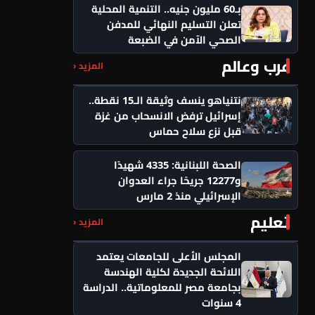
بـ60 مليون جنيه.. التنمية المحلية
تعلن التسليم النهائي للمدفن
الصحي الآمن في الضبعة
عرب وعالم
المزيد ‹
نتنياهو ينسف وثيقة الـ15 نقطة..
إسرائيل ترفض الانسحاب من غزة
قبل نزع سلاح حماس
الصحة اللبنانية: 4335 شهيدًا
و12277 جريحًا جراء العدوان
الإسرائيلي منذ 2 مارس
تعليم
المزيد ‹
المجلس الأعلى للجامعات يعتمد
اللائحة الجديدة لكلية الهندسة
بجامعة مصر للمعلوماتية.. الدراسة
4 سنوات