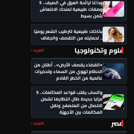
وداعًا لرائحة العرق في الصيف.. 5
وصفات طبيعية تمنحك الانتعاش
بثمن بسيط
بخاخات طبيعية لترطيب الشعر يوميًا
.. لحمايته من التقصف والجفاف
علوم وتكنولوجيا
المزيد ‹
«الفضاء يقصف الأرض».. أطنان من
الحطام تهوي من السماء وتحذيرات
عالمية من الخطر القادم
واتساب يقلب قواعد المكالمات.. 5
مزايا جديدة طال انتظارها تشمل
الاتصال من المتصفح ونقل
المكالمات بين الأجهزة
مصر
المزيد ‹