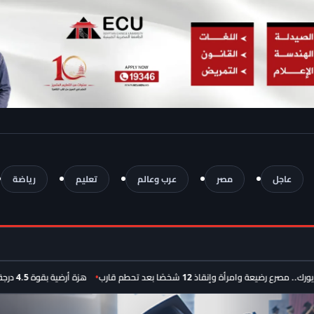
عاجل
مصر
عرب وعالم
تعليم
رياضة
وامرأة وإنقاذ 12 شخصًا بعد تحطم قارب
هزة أرضية بقوة 4.5 درجة تضرب غازي عنتاب.. سكان شمال سوريا يشعرون بالزلزال