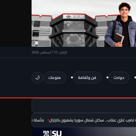
الإثنين، 10 أغسطس 2026
🌙
حوادث
فن وثقافة
منوعات
مأساة في سماء يوتا.. مصرع طيارين 