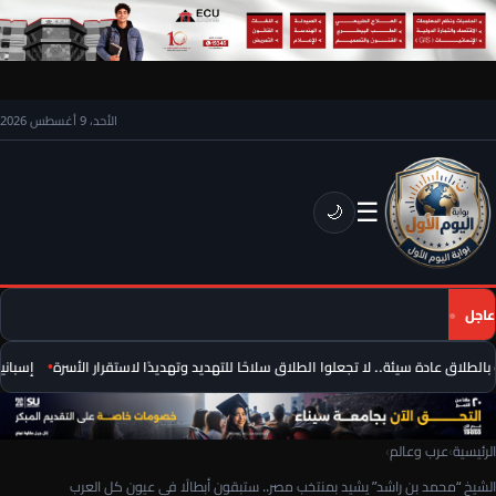
الأحد، 9 أغسطس 2026
☰
🌙
عاجل
لطلاق عادة سيئة.. لا تجعلوا الطلاق سلاحًا للتهديد وتهديدًا لاستقرار الأسرة
إسبانيا 
الرئيسية
›
عرب وعالم
›
الشيخ “محمد بن راشد” يشيد بمنتخب مصر.. ستبقون أبطالًا في عيون كل العرب