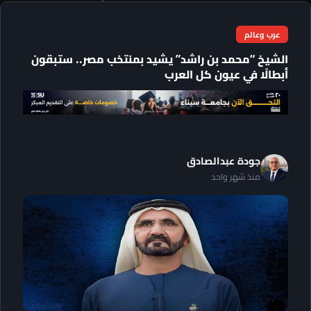
عرب وعالم
الشيخ “محمد بن راشد” يشيد بمنتخب مصر.. ستبقون
أبطالًا في عيون كل العرب
جودة عبدالصادق
منذ شهر واحد