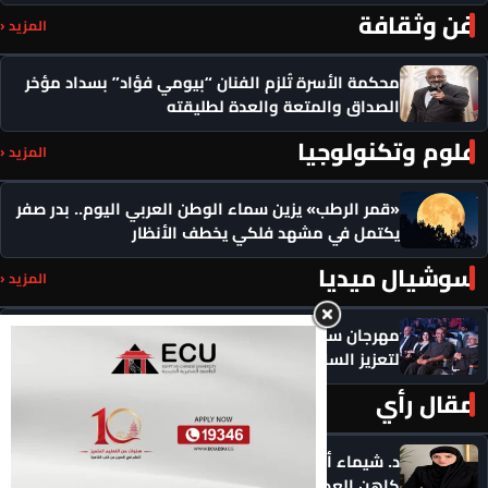
فن وثقافة
المزيد ‹
محكمة الأسرة تُلزم الفنان “بيومي فؤاد” بسداد مؤخر
الصداق والمتعة والعدة لطليقته
علوم وتكنولوجيا
المزيد ‹
«قمر الرطب» يزين سماء الوطن العربي اليوم.. بدر صفر
يكتمل في مشهد فلكي يخطف الأنظار
سوشيال ميديا
المزيد ‹
مهرجان سيمفوني للفنون يكرم رموزاً مؤثرة ويدعو
لتعزيز السلام
مقال رأي
المزيد ‹
د. شيماء أحمدين تكتب .. حين يصبح الذكاء الاصطناعي
كاهن العصر: هل نستبدل التأمل بالاستهلاك؟