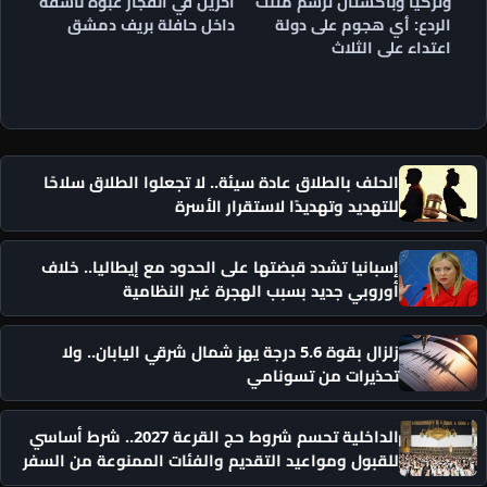
وتركيا وباكستان ترسم مثلث
آخرين في انفجار عبوة ناسفة
الردع: أي هجوم على دولة
داخل حافلة بريف دمشق
اعتداء على الثلاث
الحلف بالطلاق عادة سيئة.. لا تجعلوا الطلاق سلاحًا
للتهديد وتهديدًا لاستقرار الأسرة
إسبانيا تشدد قبضتها على الحدود مع إيطاليا.. خلاف
أوروبي جديد بسبب الهجرة غير النظامية
زلزال بقوة 5.6 درجة يهز شمال شرقي اليابان.. ولا
تحذيرات من تسونامي
الداخلية تحسم شروط حج القرعة 2027.. شرط أساسي
للقبول ومواعيد التقديم والفئات الممنوعة من السفر