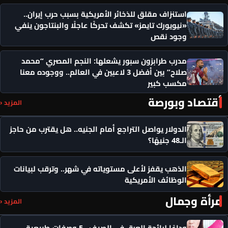
استنزاف مقلق للذخائر الأمريكية بسبب حرب إيران..
«نيويورك تايمز» تكشف تحركًا عاجلًا والبنتاجون ينفي
وجود نقص
مدرب طرابزون سبور يشعلها: النجم المصري “محمد
صلاح” بين أفضل 3 لاعبين في العالم.. ووجوده معنا
مكسب كبير
أقتصاد وبورصة
المزيد ‹
الدولار يواصل التراجع أمام الجنيه.. هل يقترب من حاجز
الـ48 جنيهًا؟
الذهب يقفز لأعلى مستوياته في شهر.. وترقب لبيانات
الوظائف الأمريكية
مرأة وجمال
المزيد ‹
وداعًا لرائحة العرق في الصيف.. 5 وصفات طبيعية