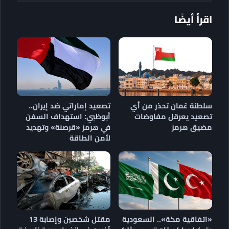
اقرأ أيضًا
سلطنة عُمان تحذر من أي
تصعيد إماراتي ضد إيران..
تصعيد يعرقل مفاوضات
أبوظبي: استهداف السفن
مضيق هرمز
في هرمز «قرصنة» وتهديد
لأمن الطاقة
«اتفاقية مكة».. السعودية
مقتل شخصين وإصابة 13