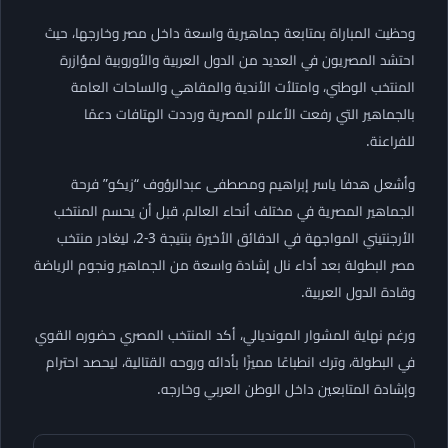
وحظيت المباراة بمتابعة جماهيرية واسعة داخل مصر وخارجها، حيث
احتشد المصريون في العديد من الدول العربية والأوروبية لمؤازرة
المنتخب الوطني، وامتلأت الأندية والمقاهي والساحات العامة
بالجماهير التي رفعت الأعلام المصرية ورددت الهتافات دعمًا
للفراعنة.
وأشعل هدفا ياسر إبراهيم ومصطفى عبدالرؤوف “زيكو” فرحة
الجماهير المصرية في مختلف أنحاء العالم، قبل أن يحسم المنتخب
الأرجنتيني المواجهة في الدقائق الأخيرة بنتيجة 3-2، ليغادر منتخب
مصر البطولة بعد أداء نال إشادة واسعة من الجماهير ونجوم الرياضة
وقادة الدول العربية.
ورغم نهاية المشوار المونديالي، أكد المنتخب المصري حضوره القوي
في البطولة، وترك انطباعًا مميزًا بأدائه وروحه القتالية، ليحصد احترام
وإشادة المتابعين داخل الوطن العربي وخارجه.