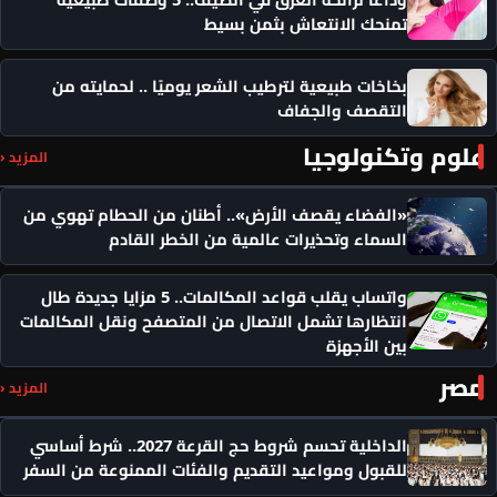
تمنحك الانتعاش بثمن بسيط
بخاخات طبيعية لترطيب الشعر يوميًا .. لحمايته من
التقصف والجفاف
علوم وتكنولوجيا
المزيد ‹
«الفضاء يقصف الأرض».. أطنان من الحطام تهوي من
السماء وتحذيرات عالمية من الخطر القادم
واتساب يقلب قواعد المكالمات.. 5 مزايا جديدة طال
انتظارها تشمل الاتصال من المتصفح ونقل المكالمات
بين الأجهزة
مصر
المزيد ‹
الداخلية تحسم شروط حج القرعة 2027.. شرط أساسي
للقبول ومواعيد التقديم والفئات الممنوعة من السفر