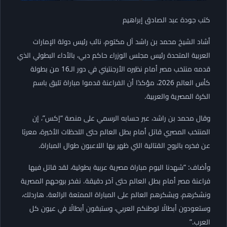
كتب جودة عبد الصادق إبراهيم
أشاد الشيخ محمد بن راشد آل مكتوم، نائب رئيس دولة الإمارات
العربية المتحدة رئيس مجلس الوزراء حاكم دبي، بالأداء البطولي الذي
قدمه منتخب مصر أمام نظيره الأرجنتيني في دور الـ16 من بطولة
كأس العالم 2026، مؤكدًا أن الفراعنة قدموا مباراة تليق باسم
الكرة المصرية والعربية.
وقال محمد بن راشد، عبر حسابه الرسمي على منصة “إكس”، إن
المنتخب المصري قاتل أمام بطل العالم حتى اللحظات الأخيرة، معربًا
عن فخره بالروح القتالية التي ظهر بها اللاعبون طوال المباراة.
وأضاف: “شهدنا اليوم مباراة مصرية عربية بطولية، لقد قاتل فيها
فراعنة مصر أمام بطل العالم حتى آخر دقيقة. نفخر بروحهم المصرية
ونشكرهم، ويشكرهم العالم على المباراة الممتعة الرائعة. هاردلك،
وستعودون أبطالًا لوطنكم العربي، وستبقون أبطالًا في عيون كل
العرب.”