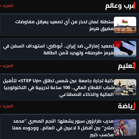
عرب وعالم
المزيد ‹
سلطنة عُمان تحذر من أي تصعيد يعرقل مفاوضات
مضيق هرمز
تصعيد إماراتي ضد إيران.. أبوظبي: استهداف السفن في
هرمز «قرصنة» وتهديد لأمن الطاقة
تعليم
المزيد ‹
كلية تجارة جامعة عين شمس تطلق «STEP Up» لتأهيل
شباب القطاع المالي.. 100 ساعة تدريبية في التكنولوجيا
المالية والذكاء الاصطناعي
رياضة
المزيد ‹
مدرب طرابزون سبور يشعلها: النجم المصري “محمد
صلاح” بين أفضل 3 لاعبين في العالم.. ووجوده معنا
مكسب كبير