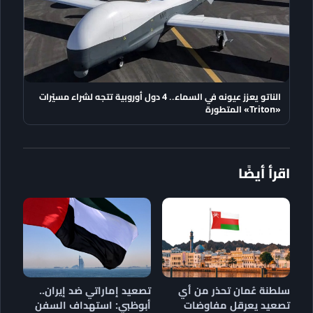
الناتو يعزز عيونه في السماء.. 4 دول أوروبية تتجه لشراء مسيّرات
«Triton» المتطورة
اقرأ أيضًا
سلطنة عُمان تحذر من أي
تصعيد إماراتي ضد إيران..
تصعيد يعرقل مفاوضات
أبوظبي: استهداف السفن