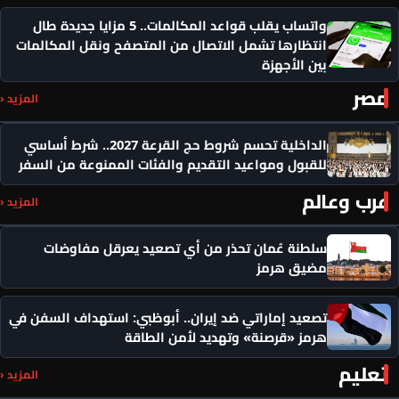
واتساب يقلب قواعد المكالمات.. 5 مزايا جديدة طال
انتظارها تشمل الاتصال من المتصفح ونقل المكالمات
بين الأجهزة
مصر
المزيد ‹
الداخلية تحسم شروط حج القرعة 2027.. شرط أساسي
للقبول ومواعيد التقديم والفئات الممنوعة من السفر
عرب وعالم
المزيد ‹
سلطنة عُمان تحذر من أي تصعيد يعرقل مفاوضات
مضيق هرمز
تصعيد إماراتي ضد إيران.. أبوظبي: استهداف السفن في
هرمز «قرصنة» وتهديد لأمن الطاقة
تعليم
المزيد ‹