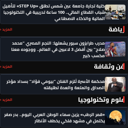
كلية تجارة جامعة عين شمس تطلق «STEP Up» لتأهيل
شباب القطاع المالي.. 100 ساعة تدريبية في التكنولوجيا
المالية والذكاء الاصطناعي
رياضة
المزيد ‹
مدرب طرابزون سبور يشعلها: النجم المصري “محمد
صلاح” بين أفضل 3 لاعبين في العالم.. ووجوده معنا
مكسب كبير
فن وثقافة
المزيد ‹
محكمة الأسرة تُلزم الفنان “بيومي فؤاد” بسداد مؤخر
الصداق والمتعة والعدة لطليقته
علوم وتكنولوجيا
المزيد ‹
«قمر الرطب» يزين سماء الوطن العربي اليوم.. بدر صفر
يكتمل في مشهد فلكي يخطف الأنظار