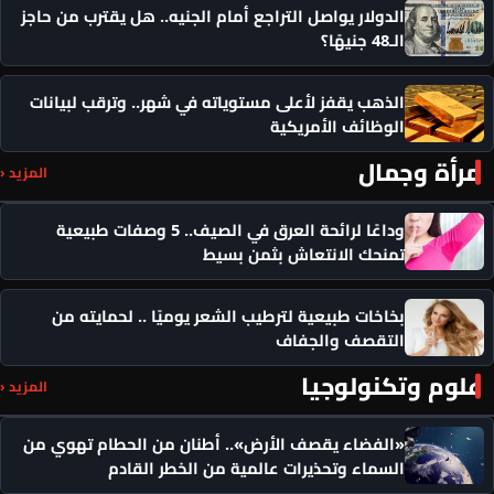
الدولار يواصل التراجع أمام الجنيه.. هل يقترب من حاجز
الـ48 جنيهًا؟
الذهب يقفز لأعلى مستوياته في شهر.. وترقب لبيانات
الوظائف الأمريكية
مرأة وجمال
المزيد ‹
وداعًا لرائحة العرق في الصيف.. 5 وصفات طبيعية
تمنحك الانتعاش بثمن بسيط
بخاخات طبيعية لترطيب الشعر يوميًا .. لحمايته من
التقصف والجفاف
علوم وتكنولوجيا
المزيد ‹
«الفضاء يقصف الأرض».. أطنان من الحطام تهوي من
السماء وتحذيرات عالمية من الخطر القادم