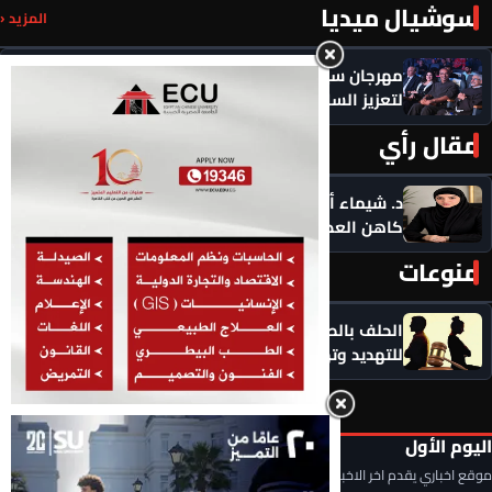
سوشيال ميديا
المزيد ‹
مهرجان سيمفوني للفنون يكرم رموزاً مؤثرة ويدعو
لتعزيز السلام
مقال رأي
المزيد ‹
د. شيماء أحمدين تكتب .. حين يصبح الذكاء الاصطناعي
كاهن العصر: هل نستبدل التأمل بالاستهلاك؟
منوعات
المزيد ‹
الحلف بالطلاق عادة سيئة.. لا تجعلوا الطلاق سلاحًا
للتهديد وتهديدًا لاستقرار الأسرة
اليوم الأول
موقع اخباري يقدم اخر الاخبار المحلية والعربية والعالمية