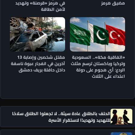
مضيق هرمز
في هرمز «قرصنة» وتهديد
لأمن الطاقة
«اتفاقية مكة».. السعودية
مقتل شخصين وإصابة 13
وتركيا وباكستان ترسم مثلث
آخرين في انفجار عبوة ناسفة
الردع: أي هجوم على دولة
داخل حافلة بريف دمشق
اعتداء على الثلاث
الحلف بالطلاق عادة سيئة.. لا تجعلوا الطلاق سلاحًا
للتهديد وتهديدًا لاستقرار الأسرة