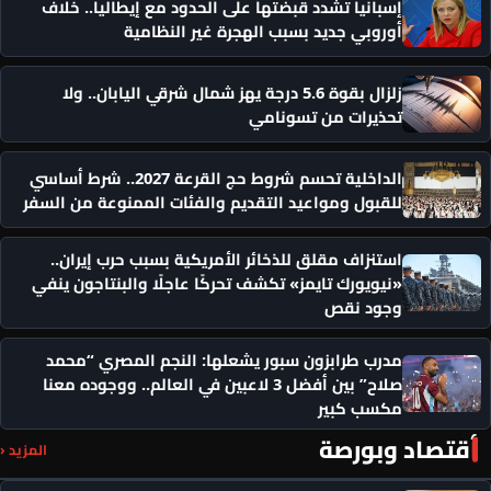
إسبانيا تشدد قبضتها على الحدود مع إيطاليا.. خلاف
أوروبي جديد بسبب الهجرة غير النظامية
زلزال بقوة 5.6 درجة يهز شمال شرقي اليابان.. ولا
تحذيرات من تسونامي
الداخلية تحسم شروط حج القرعة 2027.. شرط أساسي
للقبول ومواعيد التقديم والفئات الممنوعة من السفر
استنزاف مقلق للذخائر الأمريكية بسبب حرب إيران..
«نيويورك تايمز» تكشف تحركًا عاجلًا والبنتاجون ينفي
وجود نقص
مدرب طرابزون سبور يشعلها: النجم المصري “محمد
صلاح” بين أفضل 3 لاعبين في العالم.. ووجوده معنا
مكسب كبير
أقتصاد وبورصة
المزيد ‹