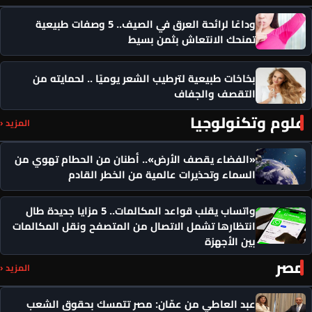
وداعًا لرائحة العرق في الصيف.. 5 وصفات طبيعية
تمنحك الانتعاش بثمن بسيط
بخاخات طبيعية لترطيب الشعر يوميًا .. لحمايته من
التقصف والجفاف
علوم وتكنولوجيا
المزيد ‹
«الفضاء يقصف الأرض».. أطنان من الحطام تهوي من
السماء وتحذيرات عالمية من الخطر القادم
واتساب يقلب قواعد المكالمات.. 5 مزايا جديدة طال
انتظارها تشمل الاتصال من المتصفح ونقل المكالمات
بين الأجهزة
مصر
المزيد ‹
عبد العاطي من عمّان: مصر تتمسك بحقوق الشعب