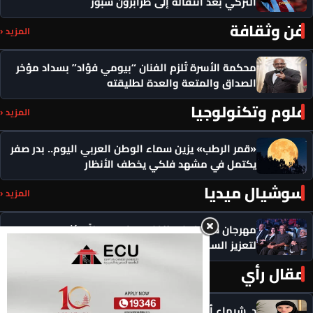
التركي بعد انتقاله إلى طرابزون سبور
فن وثقافة
المزيد ‹
محكمة الأسرة تُلزم الفنان “بيومي فؤاد” بسداد مؤخر
الصداق والمتعة والعدة لطليقته
علوم وتكنولوجيا
المزيد ‹
«قمر الرطب» يزين سماء الوطن العربي اليوم.. بدر صفر
يكتمل في مشهد فلكي يخطف الأنظار
سوشيال ميديا
المزيد ‹
مهرجان سيمفوني للفنون يكرم رموزاً مؤثرة ويدعو
لتعزيز السلام
مقال رأي
المزيد ‹
د. شيماء أحمدين تكتب .. حين يصبح الذكاء الاصطناعي