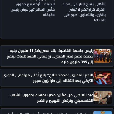
الضغط.. أزمة بيع حقوق
الأهلي يفتح النار على اتحاد
كأس العالم تهز عرش رئيس
الكرة: قراراتكم لا تبشر
«فيفا»
بالخير.. والتعاون أصبح على
المحك!
رئيس جامعة القاهرة: بنك مصر يضخ 11 مليون جنيه
جديدة لدعم قصر العيني.. وإجمالي المساهمات يرتفع
إلى 395 مليون جنيه
النجم المصري “محمد صلاح” رابع أغلى مهاجمي الدوري
التركي بعد انتقاله إلى طرابزون سبور
عبد العاطي من عمّان: مصر تتمسك بحقوق الشعب
الفلسطيني وترفض التهجير والضم