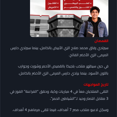
القمصان
سيرتدي رفاق محمد صلاح الزي الأبيض بالكامل، بينما سيرتدي حارس
المرمى الزي الأخضر الفاتح.
في حين سيظهر منتخب بلجيكا بالقميص الأحمر وشورت وجوارب
باللون الأسود، بينما يرتدي حارس المرمى الزي الأخضر بالكامل.
تاريخ المواجهات
التقى المنتخبان معاً في 4 مباريات ودّية، وحقق “الفراعنة” الفوز في
3 مقابل انتصار وحيد لـ”الشياطين الحمر”.
وسجّل لاعبو منتخب مصر 7 أهداف، فيما تلقى مرماهم 4 أهداف.