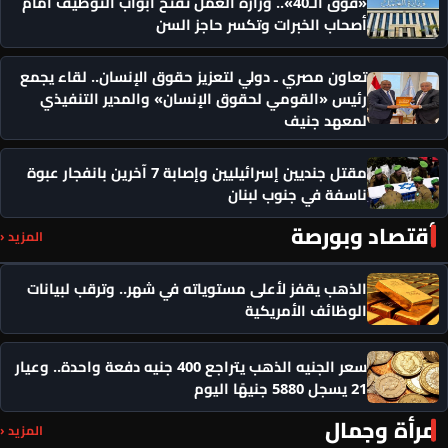
«فوق الـ40».. وزارة العمل تفتح أبواب التوظيف أمام
أصحاب الخبرات وتكسر حاجز السن
تعاون مصري ـ دولي لتعزيز حقوق الإنسان.. لقاء يجمع
رئيس «القومي لحقوق الإنسان» والمدير التنفيذي
لمعهد جنيف
مقتل جنديين إسرائيليين وإصابة 7 آخرين بانفجار عبوة
ناسفة في جنوب لبنان
أقتصاد وبورصة
المزيد ‹
الذهب يقفز لأعلى مستوياته في شهر.. وترقب لبيانات
الوظائف الأمريكية
سعر الجنيه الذهب يتراجع 400 جنيه دفعة واحدة.. وعيار
21 يسجل 5880 جنيهًا اليوم
مرأة وجمال
المزيد ‹