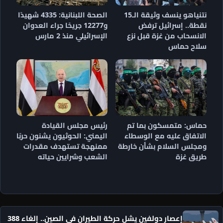
نتنياهو ينسف وثيقة الـ15
الصحة اللبنانية: 4335 شهيدًا
نقطة.. إسرائيل ترفض
و12277 جريحًا جراء العدوان
الانسحاب من غزة قبل نزع
الإسرائيلي منذ 2 مارس
سلاح حماس
حماس: متمسكون بما تم
رئيس مجلس القيادة
الاتفاق عليه مع الوسطاء
اليمني: الحوثيون يشنون حربًا
ومجلس السلام بشأن خارطة
ممنهجة تستهدف مقدرات
طريق غزة
الشعب وشرايين حياته
إعصار دولفين يشل حركة الطيران في الصين.. إلغاء 388