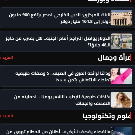
البنك المركزي: الدين الخارجي لمصر يرتفع 900 مليون
دولار إلى 164.8 مليار دولار
الدولار يواصل التراجع أمام الجنيه.. هل يقترب من حاجز
الـ48 جنيهًا؟
مرأة وجمال
المزيد ‹
وداعًا لرائحة العرق في الصيف.. 5 وصفات طبيعية
تمنحك الانتعاش بثمن بسيط
بخاخات طبيعية لترطيب الشعر يوميًا .. لحمايته من
التقصف والجفاف
علوم وتكنولوجيا
المزيد ‹
«الفضاء يقصف الأرض».. أطنان من الحطام تهوي من