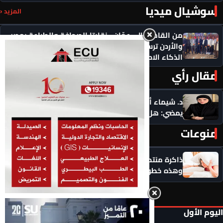
سوشيال ميديا
المزيد ‹
من القاهرة إلى عمّان.. نقابتا الصحافة والطباعة بمصر
والأردن ترسمان ملامح تعاون عمالي جديد في عصر
الذكاء الاصطناعي
مقال رأي
المزيد ‹
د. شيماء أحمدين تكتب .. حين يرفض ماضيك الرقمي أن
يمضي: هل يحق لك أن تبدأ من جديد؟
منوعات
المزيد ‹
ذاكرة منتصف العمر في خطر؟.. التوتر يسرق التركيز
وهذه خطوات استعادة صفاء الذهن
اليوم الأول