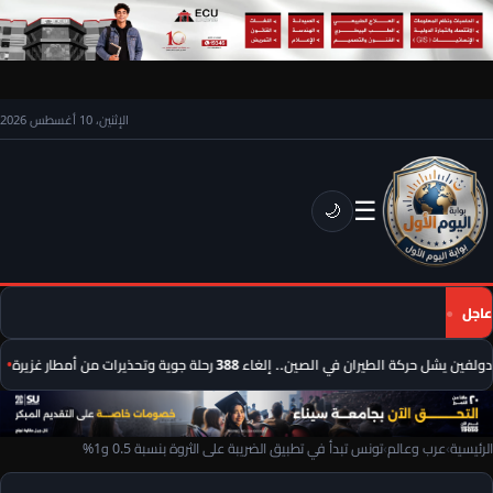
الإثنين، 10 أغسطس 2026
☰
🌙
عاجل
يشل حركة الطيران في الصين.. إلغاء 388 رحلة جوية وتحذيرات من أمطار غزيرة
م
الرئيسية
›
عرب وعالم
›
تونس تبدأ في تطبيق الضريبة على الثروة بنسبة 0.5 و1%