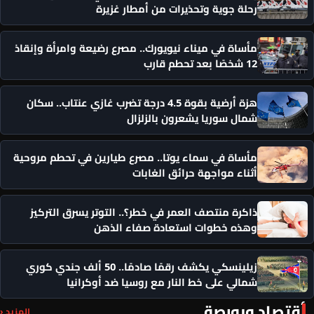
رحلة جوية وتحذيرات من أمطار غزيرة
مأساة في ميناء نيويورك.. مصرع رضيعة وامرأة وإنقاذ
12 شخصًا بعد تحطم قارب
هزة أرضية بقوة 4.5 درجة تضرب غازي عنتاب.. سكان
شمال سوريا يشعرون بالزلزال
مأساة في سماء يوتا.. مصرع طيارين في تحطم مروحية
أثناء مواجهة حرائق الغابات
ذاكرة منتصف العمر في خطر؟.. التوتر يسرق التركيز
وهذه خطوات استعادة صفاء الذهن
زيلينسكي يكشف رقمًا صادمًا.. 50 ألف جندي كوري
شمالي على خط النار مع روسيا ضد أوكرانيا
أقتصاد وبورصة
المزيد ‹