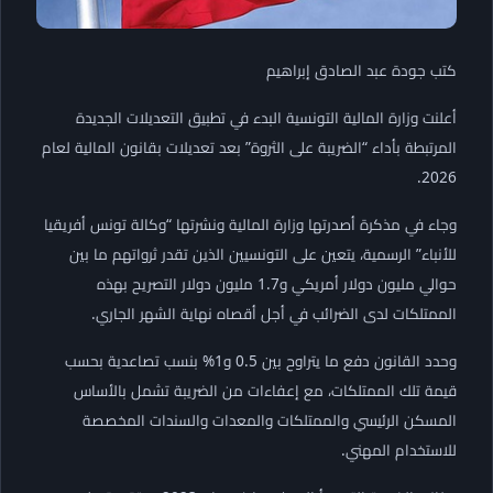
كتب جودة عبد الصادق إبراهيم
أعلنت وزارة المالية التونسية البدء في تطبيق التعديلات الجديدة
المرتبطة بأداء “الضريبة على الثروة” بعد تعديلات بقانون المالية لعام
2026.
وجاء في مذكرة أصدرتها وزارة المالية ونشرتها “وكالة تونس أفريقيا
للأنباء” الرسمية، يتعين على التونسيين الذين تقدر ثرواتهم ما بين
حوالي مليون دولار أمريكي و1.7 مليون دولار التصريح بهذه
الممتلكات لدى الضرائب في أجل أقصاه نهاية الشهر الجاري.
وحدد القانون دفع ما يتراوح بين 0.5 و1% بنسب تصاعدية بحسب
قيمة تلك الممتلكات، مع إعفاءات من الضريبة تشمل بالأساس
المسكن الرئيسي والممتلكات والمعدات والسندات المخصصة
للاستخدام المهني.