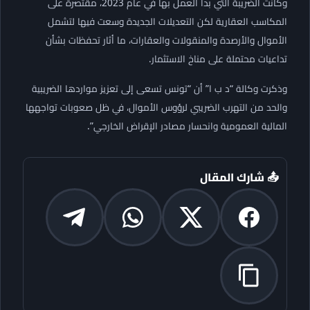
وكانت الضريبة التي بدأ العمل بها في عام 2023، مقتصرة على
المكاسب العقارية لكن التعديلات الجديدة وسعت فيها لتشمل
الأموال والأرصدة والمنقولات والعقارات، ما أثار تحفظات بشأن
تداعيات محتملة على مناخ الاستثمار.
وذكرت وكالة “د ب ا” أن “تونس تسعى إلى تعزيز مواردها الضريبية
والحد من التهرب الضريبي لرؤوس الأموال، في ظل صعوبات تواجهها
المالية العمومية وانحسار مصادر الإقراض الخارجي”.
📤 شارك المقال