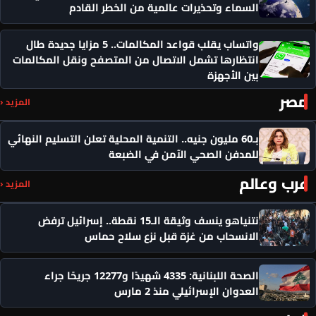
السماء وتحذيرات عالمية من الخطر القادم
واتساب يقلب قواعد المكالمات.. 5 مزايا جديدة طال
انتظارها تشمل الاتصال من المتصفح ونقل المكالمات
بين الأجهزة
مصر
المزيد ‹
بـ60 مليون جنيه.. التنمية المحلية تعلن التسليم النهائي
للمدفن الصحي الآمن في الضبعة
عرب وعالم
المزيد ‹
نتنياهو ينسف وثيقة الـ15 نقطة.. إسرائيل ترفض
الانسحاب من غزة قبل نزع سلاح حماس
الصحة اللبنانية: 4335 شهيدًا و12277 جريحًا جراء
العدوان الإسرائيلي منذ 2 مارس