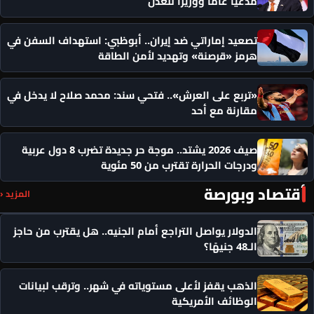
مدعيًا عامًا ووزيرًا للعدل
تصعيد إماراتي ضد إيران.. أبوظبي: استهداف السفن في
هرمز «قرصنة» وتهديد لأمن الطاقة
«تربع على العرش».. فتحي سند: محمد صلاح لا يدخل في
مقارنة مع أحد
صيف 2026 يشتد.. موجة حر جديدة تضرب 8 دول عربية
ودرجات الحرارة تقترب من 50 مئوية
أقتصاد وبورصة
المزيد ‹
الدولار يواصل التراجع أمام الجنيه.. هل يقترب من حاجز
الـ48 جنيهًا؟
الذهب يقفز لأعلى مستوياته في شهر.. وترقب لبيانات
الوظائف الأمريكية