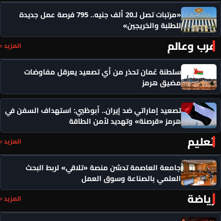
«مرتبات تصل لـ20 ألف جنيه.. 795 فرصة عمل جديدة
للطلبة والخريجين»
عرب وعالم
المزيد ‹
سلطنة عُمان تحذر من أي تصعيد يعرقل مفاوضات
مضيق هرمز
تصعيد إماراتي ضد إيران.. أبوظبي: استهداف السفن في
هرمز «قرصنة» وتهديد لأمن الطاقة
تعليم
المزيد ‹
جامعة العاصمة تدشن منصة «تلاقي» لربط البحث
العلمي بالصناعة وسوق العمل
رياضة
المزيد ‹