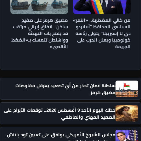
من كالي المضطربة.. «النمر»
مضيق هرمز على صفيح
السياسي المحافظ “أبيلاردو
ساخن.. اتفاق إيراني مرتقب
دي لا إسبرييلا” يتولى رئاسة
قد يفتح باب التهدئة
كولومبيا ويعلن الحرب على
وواشنطن تتمسك بـ«الضغط
الجريمة
الأقصى»
سلطنة عُمان تحذر من أي تصعيد يعرقل مفاوضات
مضيق هرمز
حظك اليوم الأحد 9 أغسطس 2026.. توقعات الأبراج على
الصعيد المهني والعاطفي
مجلس الشيوخ الأمريكي يوافق على تعيين تود بلانش