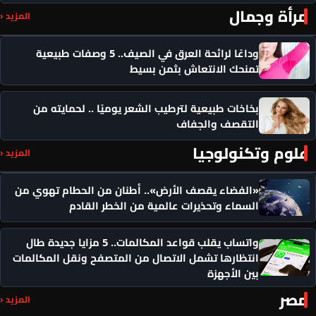
مرأة وجمال
المزيد ‹
وداعًا لرائحة العرق في الصيف.. 5 وصفات طبيعية
تمنحك الانتعاش بثمن بسيط
بخاخات طبيعية لترطيب الشعر يوميًا .. لحمايته من
التقصف والجفاف
علوم وتكنولوجيا
المزيد ‹
«الفضاء يقصف الأرض».. أطنان من الحطام تهوي من
السماء وتحذيرات عالمية من الخطر القادم
واتساب يقلب قواعد المكالمات.. 5 مزايا جديدة طال
انتظارها تشمل الاتصال من المتصفح ونقل المكالمات
بين الأجهزة
مصر
المزيد ‹