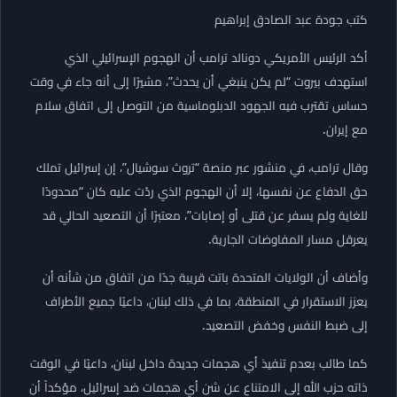
كتب جودة عبد الصادق إبراهيم
أكد الرئيس الأمريكي دونالد ترامب أن الهجوم الإسرائيلي الذي
استهدف بيروت “لم يكن ينبغي أن يحدث”، مشيرًا إلى أنه جاء في وقت
حساس تقترب فيه الجهود الدبلوماسية من التوصل إلى اتفاق سلام
مع إيران.
وقال ترامب، في منشور عبر منصة “تروث سوشيال”، إن إسرائيل تملك
حق الدفاع عن نفسها، إلا أن الهجوم الذي ردّت عليه كان “محدودًا
للغاية ولم يسفر عن قتلى أو إصابات”، معتبرًا أن التصعيد الحالي قد
يعرقل مسار المفاوضات الجارية.
وأضاف أن الولايات المتحدة باتت قريبة جدًا من اتفاق من شأنه أن
يعزز الاستقرار في المنطقة، بما في ذلك لبنان، داعيًا جميع الأطراف
إلى ضبط النفس وخفض التصعيد.
كما طالب بعدم تنفيذ أي هجمات جديدة داخل لبنان، داعيًا في الوقت
ذاته حزب الله إلى الامتناع عن شن أي هجمات ضد إسرائيل، مؤكداً أن