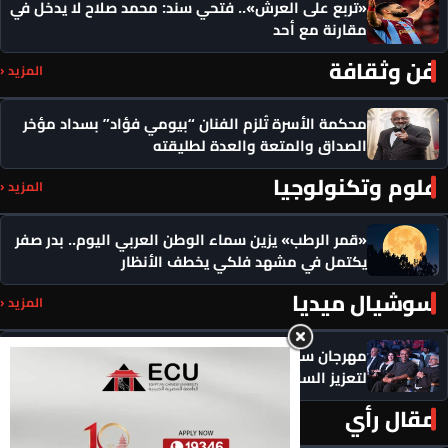
«تربع على العرش».. فتحي سند: محمد صلاح لا يدخل في
مقارنة مع أحد
فن وثقافة
المزيد ‹
محكمة الأسرة تُلزم الفنان “بيومي فؤاد” بسداد مؤخر
الصداق والمتعة والعدة لطليقته
علوم وتكنولوجيا
المزيد ‹
«قمر الرطب» يزين سماء الوطن العربي اليوم.. بدر صفر
يكتمل في مشهد فلكي يخطف الأنظار
سوشيال ميديا
المزيد ‹
مهرجان سيمفوني للفنون يكرم رموزاً مؤثرة ويدعو
لتعزيز السلام
مقال رأي
المزيد ‹