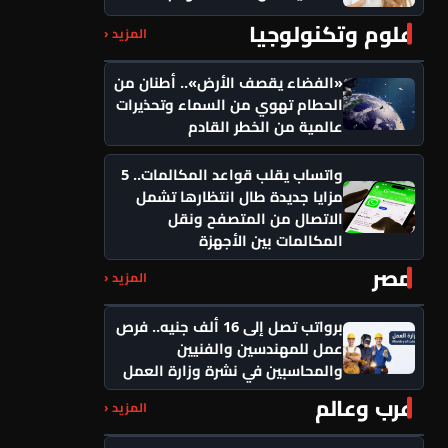
علوم وتكنولوجيا
المزيد ‹
«الفضاء يقصف الأرض».. أطنان من
الحطام تهوي من السماء وتحذيرات
عالمية من الخطر القادم
واتساب يقلب قواعد المكالمات.. 5
مزايا جديدة طال انتظارها تشمل
الاتصال من المتصفح ونقل
المكالمات بين الأجهزة
مصر
المزيد ‹
برواتب تصل إلى 16 ألف جنيه.. فرص
عمل للمهندسين والفنيين
والمحاسبين في نشرة وزارة العمل
عرب وعالم
المزيد ‹