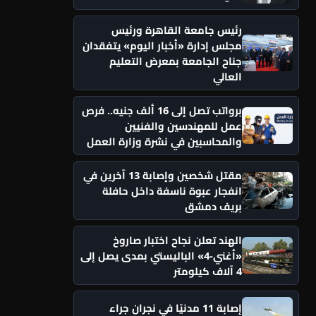
رئيس جامعة القاهرة ورئيس
مجلس إدارة «أخبار اليوم» يتفقدان
جناح الجامعة بمعرض التعليم
العالي
برواتب تصل إلى 16 ألف جنيه.. فرص
عمل للمهندسين والفنيين
والمحاسبين في نشرة وزارة العمل
مقتل شخصين وإصابة 13 آخرين في
انفجار عبوة ناسفة داخل حافلة
بريف دمشق
الهند تعلن نجاح اختبار صاروخ
«أغني-4» الباليستي بمدى يصل إلى
4 آلاف كيلومتر
إصابة 11 مدنيًا في نجران جراء