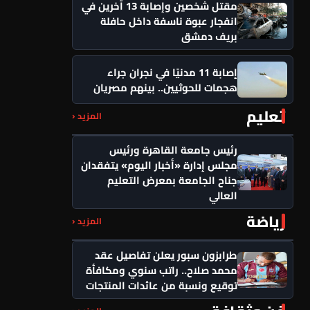
مقتل شخصين وإصابة 13 آخرين في
انفجار عبوة ناسفة داخل حافلة
بريف دمشق
إصابة 11 مدنيًا في نجران جراء
هجمات للحوثيين.. بينهم مصريان
تعليم
المزيد ‹
رئيس جامعة القاهرة ورئيس
مجلس إدارة «أخبار اليوم» يتفقدان
جناح الجامعة بمعرض التعليم
العالي
رياضة
المزيد ‹
طرابزون سبور يعلن تفاصيل عقد
محمد صلاح.. راتب سنوي ومكافأة
توقيع ونسبة من عائدات المنتجات