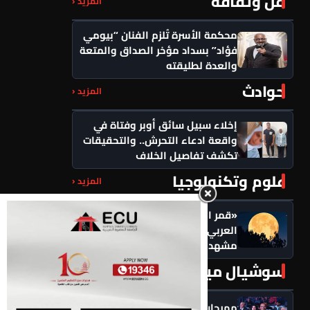
فن وثقافة
المزيد ‹
محكمة الأسرة تُلزم الفنان “بيومي
فؤاد” بسداد مؤخر الصداق والمتعة
والعدة لطليقته
حوادث
المزيد ‹
إخلاء سبيل سائق أوبر وفتاة في
واقعة ادعاء التحرش.. والتحقيقات
تكشف تفاصيل الخلاف
علوم وتكنولوجيا
المزيد ‹
«قمر الرطب» يزين سماء الوطن
العربي اليوم.. بدر صفر يكتمل في
مشهد فلكي يخطف الأنظار
سوشيال ميديا
المزيد ‹
مهرجان سيمفوني للفنون يكرم