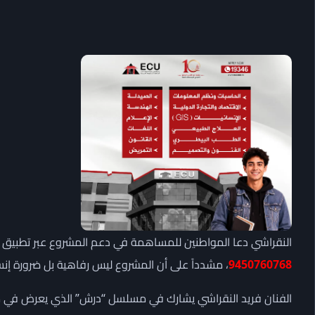
النقراشي دعا المواطنين للمساهمة في دعم المشروع عبر تطبيق إن
9450760768
، مشدداً على أن المشروع ليس رفاهية بل ضرورة إنسا
الفنان فريد النقراشي يشارك في مسلسل “درش” الذي يعرض في موسم 2026، حيث يلعب دوراً محورياً في أح