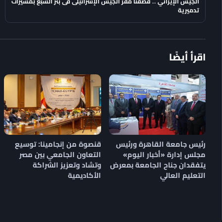
الجيش الإيراني .. قصفنا مقر الجيش الإسرائيلى فى بئر السبع بمسيرات
تدميرية
اقرأ أيضًا
رئيس جامعة القاهرة ورئيس
قنصوة من إنجامينا: توسيع
مجلس إدارة «أخبار اليوم»
التعاون الجامعي بين مصر
يتفقدان جناح الجامعة بمعرض
وتشاد وتعزيز الشراكة
التعليم العالي
الأكاديمية