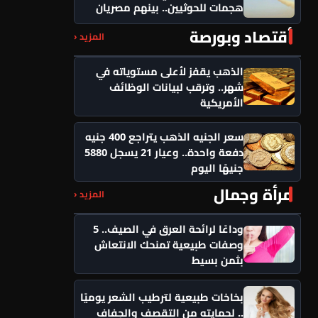
هجمات للحوثيين.. بينهم مصريان
أقتصاد وبورصة
المزيد ‹
الذهب يقفز لأعلى مستوياته في
شهر.. وترقب لبيانات الوظائف
الأمريكية
سعر الجنيه الذهب يتراجع 400 جنيه
دفعة واحدة.. وعيار 21 يسجل 5880
جنيهًا اليوم
مرأة وجمال
المزيد ‹
وداعًا لرائحة العرق في الصيف.. 5
وصفات طبيعية تمنحك الانتعاش
بثمن بسيط
بخاخات طبيعية لترطيب الشعر يوميًا
.. لحمايته من التقصف والجفاف