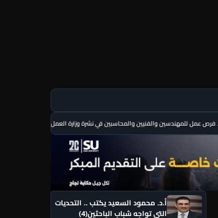
مقتل شخصين وإصابة 13 آخرين في انفجار عبوة ناسفة داخل حافلة بريف دمشق
أ.د. محمود السعيد يكتب .. التحديات
التي تواجه شباب الباحثين(4)