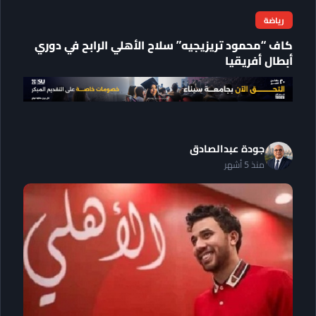
رياضة
كاف “محمود تريزيجيه” سلاح الأهلي الرابح في دوري
أبطال أفريقيا
جودة عبدالصادق
منذ 5 أشهر