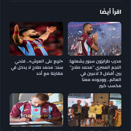
اقرأ أيضًا
مدرب طرابزون سبور يشعلها:
«تربع على العرش».. فتحي
النجم المصري “محمد صلاح”
سند: محمد صلاح لا يدخل في
بين أفضل 3 لاعبين في
مقارنة مع أحد
العالم.. ووجوده معنا
مكسب كبير