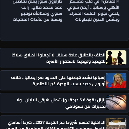
«القناص» في قلب معسكر
طرابزون سبور يعلن تفاصيل
الأهلي بإسبانيا.. أيمن شوقي
عقد محمد صلاح.. راتب
يلتقي نجوم القلعة الحمراء
سنوي ومكافأة توقيع
ويشعل الحنين للبطولات
ونسبة من عائدات المنتجات
الحلف بالطلاق عادة سيئة.. لا تجعلوا الطلاق سلاحًا
للتهديد وتهديدًا لاستقرار الأسرة
إسبانيا تشدد قبضتها على الحدود مع إيطاليا.. خلاف
أوروبي جديد بسبب الهجرة غير النظامية
زلزال بقوة 5.6 درجة يهز شمال شرقي اليابان.. ولا
تحذيرات من تسونامي
الداخلية تحسم شروط حج القرعة 2027.. شرط أساسي
للقبول ومواعيد التقديم والفئات الممنوعة من السفر