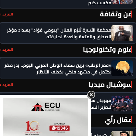
مكسب كبير
فن وثقافة
المزيد ‹
محكمة الأسرة تُلزم الفنان “بيومي فؤاد” بسداد مؤخر
الصداق والمتعة والعدة لطليقته
علوم وتكنولوجيا
المزيد ‹
«قمر الرطب» يزين سماء الوطن العربي اليوم.. بدر صفر
يكتمل في مشهد فلكي يخطف الأنظار
سوشيال ميديا
المزيد ‹
مهرجان سيمفوني للفنون يكرم رموزاً مؤثرة ويدعو
لتعزيز السلام
مقال رأي
المزيد ‹
د. شيماء أحمدين تكتب .. حين يصبح الذكاء الاصطناعي