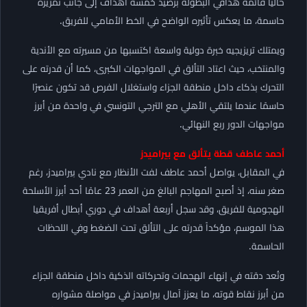
حاليًا قائمة هدافي البطولة برصيد خمسة أهداف إلى جانب تمريرة
حاسمة، ما يعكس تأثيره الواضح في الخط الأمامي للفريق.
ويمتلك تريزيجيه خبرة دولية واسعة اكتسبها من مسيرته مع الأندية
والمنتخب، حيث اعتاد التألق في المواجهات الكبرى، كما أن قدرته على
التحرك بذكاء داخل منطقة الجزاء واستغلال الفرص قد تكون عنصرًا
حاسمًا عندما يلتقي الأهلي مع الترجي التونسي في واحدة من أبرز
مواجهات الدور ربع النهائي.
أحمد عاطف قطة يتألق مع بيراميدز
في المقابل، يواصل أحمد عاطف لفت الأنظار مع نادي بيراميدز، رغم
صغر سنه، إذ أصبح المهاجم البالغ من العمر 23 عامًا أحد أبرز الأسلحة
الهجومية للفريق، وقد سجل أربعة أهداف في دوري أبطال أفريقيا
هذا الموسم، مؤكداً قدرته على التألق تحت الضغط وفي اللحظات
الحاسمة.
وتُعد دقته في إنهاء الهجمات وتحركاته الذكية داخل منطقة الجزاء
من أبرز نقاط قوته، ما يعزز آمال بيراميدز في مواصلة مشواره