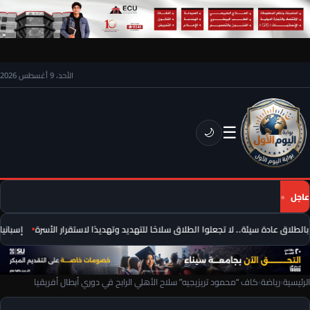
الأحد، 9 أغسطس 2026
☰
🌙
عاجل
طلاق عادة سيئة.. لا تجعلوا الطلاق سلاحًا للتهديد وتهديدًا لاستقرار الأسرة
إسبانيا 
الرئيسية
›
رياضة
›
كاف “محمود تريزيجيه” سلاح الأهلي الرابح في دوري أبطال أفريقيا