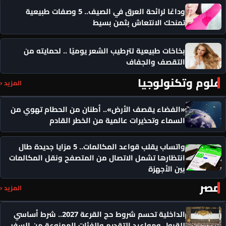
وداعًا لرائحة العرق في الصيف.. 5 وصفات طبيعية
تمنحك الانتعاش بثمن بسيط
بخاخات طبيعية لترطيب الشعر يوميًا .. لحمايته من
التقصف والجفاف
علوم وتكنولوجيا
المزيد ‹
«الفضاء يقصف الأرض».. أطنان من الحطام تهوي من
السماء وتحذيرات عالمية من الخطر القادم
واتساب يقلب قواعد المكالمات.. 5 مزايا جديدة طال
انتظارها تشمل الاتصال من المتصفح ونقل المكالمات
بين الأجهزة
مصر
المزيد ‹
الداخلية تحسم شروط حج القرعة 2027.. شرط أساسي
للقبول ومواعيد التقديم والفئات الممنوعة من السفر