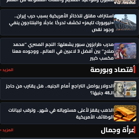
استنزاف مقلق للذخائر الأمريكية بسبب حرب إيران..
«نيويورك تايمز» تكشف تحركًا عاجلًا والبنتاجون ينفي
وجود نقص
مدرب طرابزون سبور يشعلها: النجم المصري “محمد
صلاح” بين أفضل 3 لاعبين في العالم.. ووجوده معنا
مكسب كبير
أقتصاد وبورصة
المزيد ‹
الدولار يواصل التراجع أمام الجنيه.. هل يقترب من حاجز
الـ48 جنيهًا؟
الذهب يقفز لأعلى مستوياته في شهر.. وترقب لبيانات
الوظائف الأمريكية
مرأة وجمال
المزيد ‹