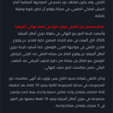
القاري. وقد يكون لعاطف دور حاسم في المواجهة المرتقبة أمام
الجيش الملكي المغربي، في مباراة يتوقع أن تكون قوية ومليئة
بالإثارة.
صدام محتمل بين الأهلي وصن داونز في نصف نهائي أفريقيا
وأسفرت قرعة الدور ربع النهائي في بطولة دوري أبطال أفريقيا
2026، التي أقيمت في مقر الاتحاد المصري لكرة القدم، عن وقوع
النادي الأهلي في مواجهة الترجي التونسي، كما أسفرت قرعة دوري
أبطال أفريقيا عن وقوع الفائز من مباراة الأهلي ضد الترجي الرياضي
التونسي مع الفائز من مباراة صن داونز الجنوب أفريقي ضد الملعب
المالي، ضمن منافسات الدور نصف النهائي.
وكان الأهلي بقيادة مديره الفني ييس توروب قد أنهى منافسات دور
المجموعات في صدارة المجموعة الثانية برصيد 10 نقاط، بعد تحقيقه
ثلاثة انتصارات وتعادل واحد مقابل خسارة واحدة، بينما تصدر بيراميدز
مجموعته في دوري أبطال أفريقيا برصيد 16 نقطة جمعها من الفوز
في 5 مباريات وتعادل مباراة واحدة.