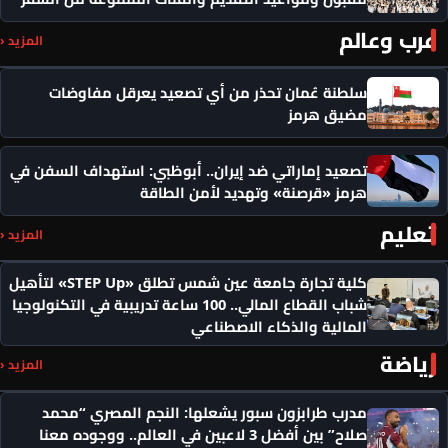
عرب وعالم
المزيد ‹
سلطنة عُمان تحذر من أي تصعيد يعرقل مفاوضات
مضيق هرمز
تصعيد إماراتي ضد إيران.. أبوظبي: استهداف السفن في
هرمز «قرصنة» وتهديد لأمن الطاقة
تعليم
المزيد ‹
كلية تجارة جامعة عين شمس تطلق «STEP Up» لتأهيل
شباب القطاع المالي.. 100 ساعة تدريبية في التكنولوجيا
المالية والذكاء الاصطناعي
رياضة
المزيد ‹
مدرب طرابزون سبور يشعلها: النجم المصري “محمد
صلاح” بين أفضل 3 لاعبين في العالم.. ووجوده معنا