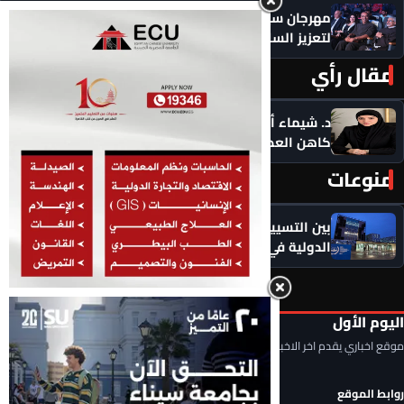
مهرجان سيمفوني للفنون يكرم رموزاً مؤثرة ويدعو
لتعزيز السلام
مقال رأي
المزيد ‹
د. شيماء أحمدين تكتب .. حين يصبح الذكاء الاصطناعي
كاهن العصر: هل نستبدل التأمل بالاستهلاك؟
منوعات
المزيد ‹
بين التسييس وازدواجية المعايير.. المحكمة الجنائية
الدولية في مواجهة انتقادات عالمية متصاعدة
اليوم الأول
موقع اخباري يقدم اخر الاخبار المحلية والعربية والعالمية
روابط الموقع