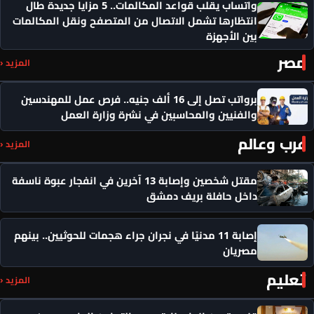
واتساب يقلب قواعد المكالمات.. 5 مزايا جديدة طال
انتظارها تشمل الاتصال من المتصفح ونقل المكالمات
بين الأجهزة
مصر
المزيد ‹
برواتب تصل إلى 16 ألف جنيه.. فرص عمل للمهندسين
والفنيين والمحاسبين في نشرة وزارة العمل
عرب وعالم
المزيد ‹
مقتل شخصين وإصابة 13 آخرين في انفجار عبوة ناسفة
داخل حافلة بريف دمشق
إصابة 11 مدنيًا في نجران جراء هجمات للحوثيين.. بينهم
مصريان
تعليم
المزيد ‹