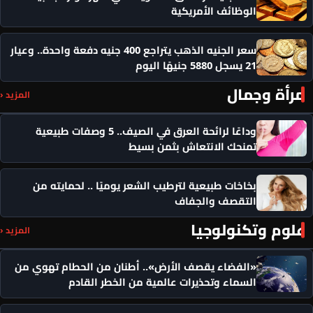
الوظائف الأمريكية
سعر الجنيه الذهب يتراجع 400 جنيه دفعة واحدة.. وعيار
21 يسجل 5880 جنيهًا اليوم
مرأة وجمال
المزيد ‹
وداعًا لرائحة العرق في الصيف.. 5 وصفات طبيعية
تمنحك الانتعاش بثمن بسيط
بخاخات طبيعية لترطيب الشعر يوميًا .. لحمايته من
التقصف والجفاف
علوم وتكنولوجيا
المزيد ‹
«الفضاء يقصف الأرض».. أطنان من الحطام تهوي من
السماء وتحذيرات عالمية من الخطر القادم