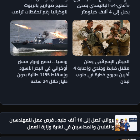
«أغني-4» الباليستي بمدى
تصنيع صواريخ باتريوت
يصل إلى 4 آلاف كيلومتر
لأوكرانيا رغم تحفظات ترامب
الجيش الإسرائيلي يعلن
روسيا .. تدمير زورق مسيّر
مقتل ضابط وجندي وإصابة 4
أوكراني في البحر الأسود
آخرين بجروح خطرة في جنوب
وإسقاط 1155 طائرة بدون
لبنان
طيار خلال 24 ساعة
برواتب تصل إلى 16 ألف جنيه.. فرص عمل للمهندسين
والفنيين والمحاسبين في نشرة وزارة العمل