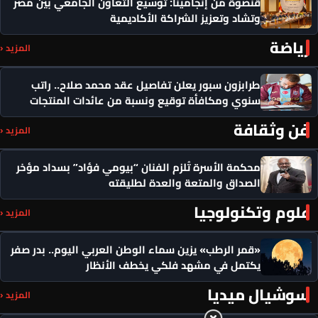
قنصوة من إنجامينا: توسيع التعاون الجامعي بين مصر
وتشاد وتعزيز الشراكة الأكاديمية
رياضة
المزيد ‹
طرابزون سبور يعلن تفاصيل عقد محمد صلاح.. راتب
سنوي ومكافأة توقيع ونسبة من عائدات المنتجات
فن وثقافة
المزيد ‹
محكمة الأسرة تُلزم الفنان “بيومي فؤاد” بسداد مؤخر
الصداق والمتعة والعدة لطليقته
علوم وتكنولوجيا
المزيد ‹
«قمر الرطب» يزين سماء الوطن العربي اليوم.. بدر صفر
يكتمل في مشهد فلكي يخطف الأنظار
سوشيال ميديا
المزيد ‹