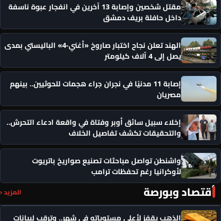
مقتل شخصين وإصابة 13 آخرين في انفجار عبوة ناسفة
داخل حافلة بريف دمشق
الهند تعلن نجاح اختبار صاروخ «أغني-4» الباليستي بمدى
يصل إلى 4 آلاف كيلومتر
إصابة 11 مدنيًا في نجران جراء هجمات للحوثيين.. بينهم
مصريان
إخلاء سبيل سائق أوبر وفتاة في واقعة ادعاء التحرش..
والتحقيقات تكشف تفاصيل الخلاف
واشنطن تواصل مباحثات تصنيع صواريخ باتريوت
لأوكرانيا رغم تحفظات ترامب
أقتصاد وبورصة
المزيد ‹
الذهب يقفز لأعلى مستوياته في شهر.. وترقب لبيانات